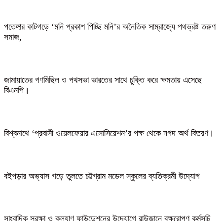
পতেঙ্গার কাটগড়ে ‘মনি প্রকাশ পিচ্ছি মনি’র অনৈতিক সাম্রাজ্যে পথভ্রষ্ট তরুণ
সমাজ,
জামায়াতের গণমিছিল ও পথসভা ভারতের সাথে চুক্তি করে ক্ষমতায় এসেছে
বিএনপি।
বিশ্বনাথে ‘প্রবাসী ওয়েলফেয়ার এসোসিয়েশন’র পক্ষ থেকে নগদ অর্থ বিতরণ।
বইপড়ার অভ্যাস গড়ে তুলতে চট্টগ্রাম মডেল স্কুলের ব্যতিক্রমী উদ্যোগ
সাংবাদিক সুরক্ষা ও কল্যাণ ফাউন্ডেশনের উদ্যোগে রাউজানে বৃক্ষরোপণ কর্মসূচি