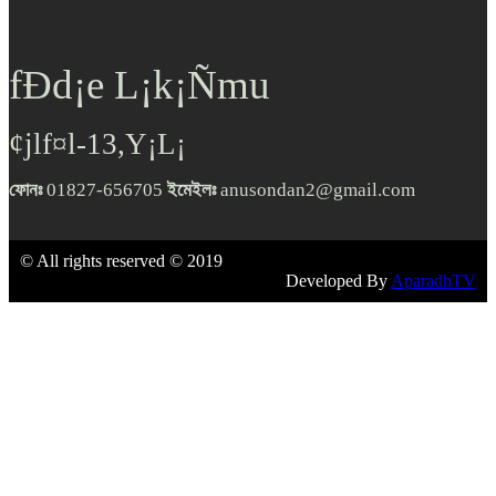
fÐd¡e L¡k¡Ñmu
¢jlf¤l-13,Y¡L¡
ফোনঃ
01827-656705
ইমেইলঃ
anusondan2@gmail.com
© All rights reserved © 2019
Developed By
AparadhTV