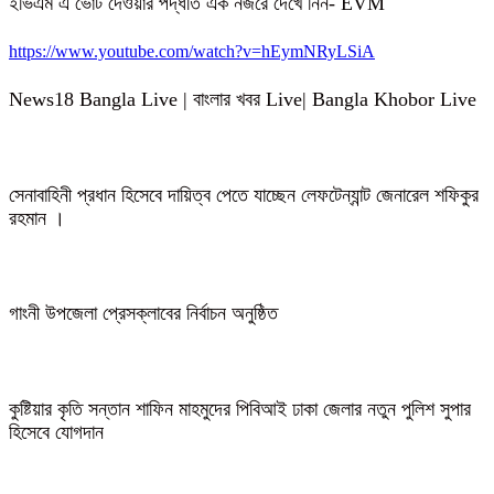
ইভিএম এ ভোট দেওয়ার পদ্ধতি এক নজরে দেখে নিন- EVM
https://www.youtube.com/watch?v=hEymNRyLSiA
News18 Bangla Live | বাংলার খবর Live| Bangla Khobor Live
সেনাবাহিনী প্রধান হিসেবে দায়িত্ব পেতে যাচ্ছেন লেফটেন্যান্ট জেনারেল শফিকুর
রহমান ।
গাংনী উপজেলা প্রেসক্লাবের নির্বাচন অনুষ্ঠিত
কুষ্টিয়ার কৃতি সন্তান শাফিন মাহমুদের পিবিআই ঢাকা জেলার নতুন পুলিশ সুপার
হিসেবে যোগদান