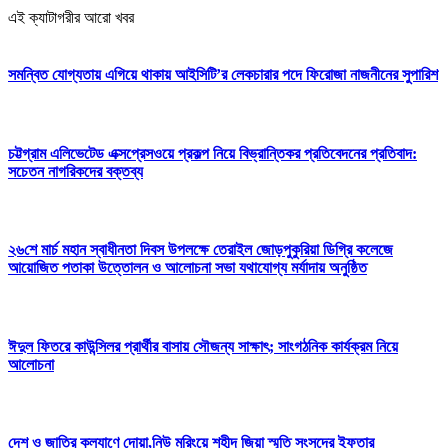
এই ক্যাটাগরীর আরো খবর
সমন্বিত যোগ্যতায় এগিয়ে থাকায় আইসিটি’র লেকচারার পদে ফিরোজা নাজনীনের সুপারিশ
চট্টগ্রাম এলিভেটেড এক্সপ্রেসওয়ে প্রকল্প নিয়ে বিভ্রান্তিকর প্রতিবেদনের প্রতিবাদ:
সচেতন নাগরিকদের বক্তব্য
২৬শে মার্চ মহান স্বাধীনতা দিবস উপলক্ষে তেরাইল জোড়পুকুরিয়া ডিগ্রি কলেজে
আয়োজিত পতাকা উত্তোলন ও আলোচনা সভা যথাযোগ্য মর্যাদায় অনুষ্ঠিত
ঈদুল ফিতরে কাউন্সিলর প্রার্থীর বাসায় সৌজন্য সাক্ষাৎ; সাংগঠনিক কার্যক্রম নিয়ে
আলোচনা
দেশ ও জাতির কল্যাণে দোয়া,নিউ মুরিংয়ে শহীদ জিয়া স্মৃতি সংসদের ইফতার