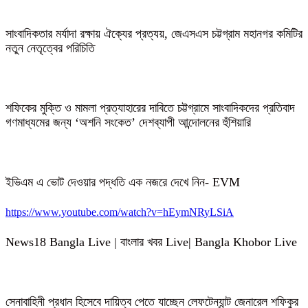
সাংবাদিকতার মর্যাদা রক্ষায় ঐক্যের প্রত্যয়, জেএসএস চট্টগ্রাম মহানগর কমিটির
নতুন নেতৃত্বের পরিচিতি
শফিকের মুক্তি ও মামলা প্রত্যাহারের দাবিতে চট্টগ্রামে সাংবাদিকদের প্রতিবাদ
গণমাধ্যমের জন্য ‘অশনি সংকেত’ দেশব্যাপী আন্দোলনের হুঁশিয়ারি
ইভিএম এ ভোট দেওয়ার পদ্ধতি এক নজরে দেখে নিন- EVM
https://www.youtube.com/watch?v=hEymNRyLSiA
News18 Bangla Live | বাংলার খবর Live| Bangla Khobor Live
সেনাবাহিনী প্রধান হিসেবে দায়িত্ব পেতে যাচ্ছেন লেফটেন্যান্ট জেনারেল শফিকুর