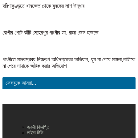
হরিণাকুণ্ডুতে ধানক্ষেত থেকে যুবকের লাশ উদ্ধার
রোগীর পেটে কাঁচি মেহেরপুর গাংনীর ডা. রাজা জেল হাজতে
গাংনীতে মাদকদ্রব্য নিয়ন্ত্রণ অধিদপ্তরের অভিযান, ঘুষ না পেয়ে মামলা,নাতিকে
না পেয়ে দাদাকে আটক করার অভিযোগ
ফেসবুকে আমরা...
জরুরী বিজ্ঞপ্তি
লাইভ টিভি