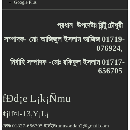
Google Plus
প্রধান
উপদেষ্টাঃ
রিন্টু
চৌধুরী
-
সম্পাদক
মোঃ
আজিজুল
ইসলাম
আজিজ
01719-
076924
,
-
নির্বাহি
সম্পাদক
মোঃ
রফিকুল
ইসলাম
01717-
656705
fÐd¡e L¡k¡Ñmu
¢jlf¤l-13,Y¡L¡
ফোনঃ
01827-656705
ইমেইলঃ
anusondan2@gmail.com