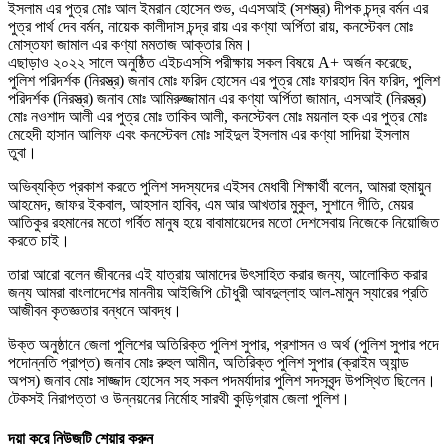
ইসলাম এর পুত্র মোঃ আল ইমরান হোসেন শুভ, এএসআই (সশস্ত্র) দীপক চন্দ্র বর্মন এর
পুত্র পার্থ দেব বর্মন, নায়েক কালীদাস চন্দ্র রায় এর কণ্যা অর্পিতা রায়, কনস্টেবল মোঃ
মোস্তফা জামাল এর কণ্যা মমতাজ আক্তার মিম।
এছাড়াও ২০২২ সালে অনুষ্ঠিত এইচএসসি পরীক্ষায় সকল বিষয়ে A+ অর্জন করেছে,
পুলিশ পরিদর্শক (নিরস্ত্র) জনাব মোঃ ফরিদ হোসেন এর পুত্র মোঃ ফারহাদ বিন ফরিদ, পুলিশ
পরিদর্শক (নিরস্ত্র) জনাব মোঃ আমিরুজ্জামান এর কণ্যা অর্পিতা জামান, এসআই (নিরস্ত্র)
মোঃ নওশাদ আলী এর পুত্র মোঃ তাকিব আলী, কনস্টেবল মোঃ ময়নাল হক এর পুত্র মোঃ
মেহেদী হাসান আলিফ এবং কনস্টেবল মোঃ সাইদুল ইসলাম এর কণ্যা সাদিয়া ইসলাম
তুবা।
অভিব্যক্তি প্রকাশ করতে পুলিশ সদস্যদের এইসব মেধাবী শিক্ষার্থী বলেন, আমরা হুমায়ুন
আহমেদ, জাফর ইকবাল, আহসান হাবিব, এম আর আখতার মুকুল, সুশানে গীতি, মেয়র
আতিকুর রহমানের মতো গর্বিত মানুষ হয়ে বাবামায়েদের মতো দেশসেবায় নিজেকে নিয়োজিত
করতে চাই।
তারা আরো বলেন জীবনের এই যাত্রায় আমাদের উৎসাহিত করার জন্য, আলোকিত করার
জন্য আমরা বাংলাদেশের মাননীয় আইজিপি চৌধুরী আবদুল্লাহ আল-মামুন স্যারের প্রতি
আজীবন কৃতজ্ঞতার বন্ধনে আবদ্ধ।
উক্ত অনুষ্ঠানে জেলা পুলিশের অতিরিক্ত পুলিশ সুপার, প্রশাসন ও অর্থ (পুলিশ সুপার পদে
পদোন্নতি প্রাপ্ত) জনাব মোঃ রুহুল আমীন, অতিরিক্ত পুলিশ সুপার (ক্রাইম অ্যান্ড
অপস) জনাব মোঃ সাজ্জাদ হোসেন সহ সকল পদমর্যাদার পুলিশ সদসবৃন্দ উপস্থিত ছিলেন।
টেকসই নিরাপত্তা ও উন্নয়নের নির্মোহ সারথী কুড়িগ্রাম জেলা পুলিশ।
দয়া করে নিউজটি শেয়ার করুন