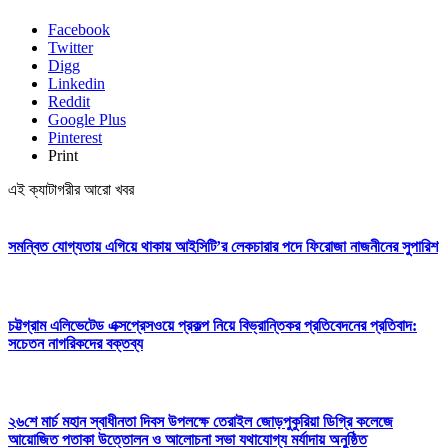
Facebook
Twitter
Digg
Linkedin
Reddit
Google Plus
Pinterest
Print
এই ক্যাটাগরীর আরো খবর
সমন্বিত যোগ্যতায় এগিয়ে থাকায় আইসিটি’র লেকচারার পদে ফিরোজা নাজনীনের সুপারিশ
চট্টগ্রাম এলিভেটেড এক্সপ্রেসওয়ে প্রকল্প নিয়ে বিভ্রান্তিকর প্রতিবেদনের প্রতিবাদ:
সচেতন নাগরিকদের বক্তব্য
২৬শে মার্চ মহান স্বাধীনতা দিবস উপলক্ষে তেরাইল জোড়পুকুরিয়া ডিগ্রি কলেজে
আয়োজিত পতাকা উত্তোলন ও আলোচনা সভা যথাযোগ্য মর্যাদায় অনুষ্ঠিত