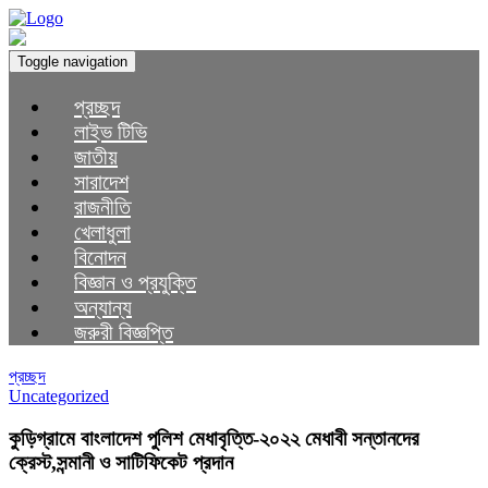
Toggle navigation
প্রচ্ছদ
লাইভ টিভি
জাতীয়
সারাদেশ
রাজনীতি
খেলাধুলা
বিনোদন
বিজ্ঞান ও প্রযুক্তি
অন্যান্য
জরুরী বিজ্ঞপ্তি
প্রচ্ছদ
Uncategorized
কুড়িগ্রামে বাংলাদেশ পুলিশ মেধাবৃত্তি-২০২২ মেধাবী সন্তানদের
ক্রেস্ট,সন্মানী ও সাটিফিকেট প্রদান