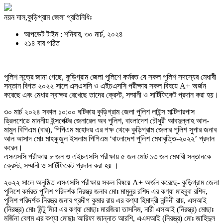
নয়ন দাস,কুড়িগ্রাম জেলা প্রতিনিধিঃ
আপডেট টাইম : শনিবার, ৩০ মার্চ, ২০২৪
২১৪ বার পঠিত
পুলিশ সূত্রে জানা গেছে, কুড়িগ্রাম জেলা পুলিশে কর্মরত যে সকল পুলিশ সদস্যের মেধাবী
সন্তান বিগত ২০২২ সালে এসএসসি ও এইচএসসি পরীক্ষায় সকল বিষয়ে A+ অর্জন
করেছে এবং মেধার স্বাক্ষর রেখেছে তাদের ক্রেস্ট, সম্মানী ও সার্টিফিকেট প্রদান করা হয়।
৩০ মার্চ ২০২৪ সকাল ১০:০০ ঘটিকায় কুড়িগ্রাম জেলা পুলিশ লাইন্স মাল্টিপারপাস
ড্রিলশেডে মাননীয় ইন্সপেক্টর জেনারেল অব পুলিশ, বাংলাদেশ চৌধুরী আবদুল্লাহ আল-
মামুন বিপিএম (বার), পিপিএম মহোদয় এর পক্ষ থেকে কুড়িগ্রাম জেলার পুলিশ সুপার জনাব
আল আসাদ মোঃ মাহফুজুল ইসলাম পিপিএম ‘বাংলাদেশ পুলিশ মেধাবৃত্তি-২০২২’ প্রদান
করেন।
এসএসসি পরীক্ষায় ৮ জন ও এইচএসসি পরীক্ষায় ৫ জন মোট ১৩ জন মেধাবী সন্তানকে
ক্রেস্ট, সম্মানী ও সার্টিফিকেট প্রদান করা হয় ।
২০২২ সালে অনুষ্ঠিত এসএসসি পরীক্ষায় সকল বিষয়ে A+ অর্জন করেছে- কুড়িগ্রাম জেলা
পুলিশে কর্মরত পুলিশ পরিদর্শক নিরস্ত্র জনাব মোঃ মামুনুর রশিদ এর কণ্যা মাহবুবা রশিদ,
পুলিশ পরিদর্শক নিরস্ত্র জনাব প্রদীপ কুমার রায় এর কণ্যা হিমাদ্রী নন্দিনী রায়, এসআই
(নিরস্ত্র) মোঃ মিন্টু মিয়া এর কণ্যা মোছাঃ মারজিয়া তাসনিম, নারী এসআই (নিরস্ত্র) মোছাঃ
মর্জিনা বেগম এর কণ্যা মোছাঃ আরিফা জান্নাত আরশি, এএসআই (নিরস্ত্র) মোঃ জাহিদুল