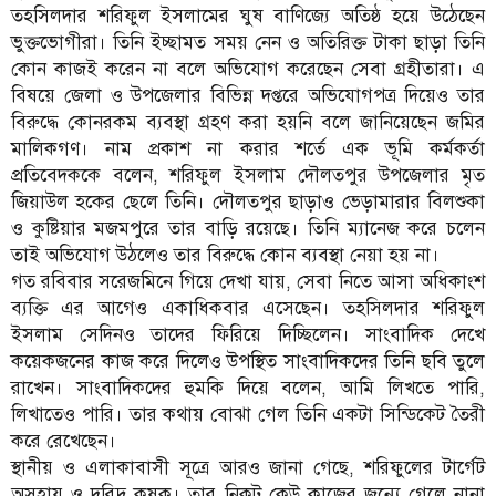
তহসিলদার শরিফুল ইসলামের ঘুষ বাণিজ্যে অতিষ্ঠ হয়ে উঠেছেন
ভুক্তভোগীরা। তিনি ইচ্ছামত সময় নেন ও অতিরিক্ত টাকা ছাড়া তিনি
কোন কাজই করেন না বলে অভিযোগ করেছেন সেবা গ্রহীতারা। এ
বিষয়ে জেলা ও উপজেলার বিভিন্ন দপ্তরে অভিযোগপত্র দিয়েও তার
বিরুদ্ধে কোনরকম ব্যবস্থা গ্রহণ করা হয়নি বলে জানিয়েছেন জমির
মালিকগণ। নাম প্রকাশ না করার শর্তে এক ভূমি কর্মকর্তা
প্রতিবেদককে বলেন, শরিফুল ইসলাম দৌলতপুর উপজেলার মৃত
জিয়াউল হকের ছেলে তিনি। দৌলতপুর ছাড়াও ভেড়ামারার বিলশুকা
ও কুষ্টিয়ার মজমপুরে তার বাড়ি রয়েছে। তিনি ম্যানেজ করে চলেন
তাই অভিযোগ উঠলেও তার বিরুদ্ধে কোন ব্যবস্থা নেয়া হয় না।
গত রবিবার সরেজমিনে গিয়ে দেখা যায়, সেবা নিতে আসা অধিকাংশ
ব্যক্তি এর আগেও একাধিকবার এসেছেন। তহসিলদার শরিফুল
ইসলাম সেদিনও তাদের ফিরিয়ে দিচ্ছিলেন। সাংবাদিক দেখে
কয়েকজনের কাজ করে দিলেও উপস্থিত সাংবাদিকদের তিনি ছবি তুলে
রাখেন। সাংবাদিকদের হুমকি দিয়ে বলেন, আমি লিখতে পারি,
লিখাতেও পারি। তার কথায় বোঝা গেল তিনি একটা সিন্ডিকেট তৈরী
করে রেখেছেন।
স্থানীয় ও এলাকাবাসী সূত্রে আরও জানা গেছে, শরিফুলের টার্গেট
অসহায় ও দরিদ্র কৃষক। তার নিকট কেউ কাজের জন্যে গেলে নানা