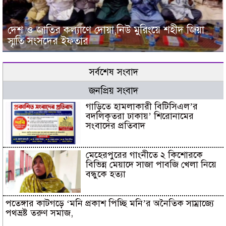
দেশ ও জাতির কল্যাণে দোয়া,নিউ মুরিংয়ে শহীদ জিয়া
স্মৃতি সংসদের ইফতার
সর্বশেষ সংবাদ
জনপ্রিয় সংবাদ
গাড়িতে হামলাকারী বিটিসিএল’র
বদলিকৃতরা ঢাকায়’ শিরোনামের
সংবাদের প্রতিবাদ
মেহেরপুরের গাংনীতে ২ কিশোরকে
বিভিন্ন মেয়াদে সাজা পাবজি খেলা নিয়ে
বন্ধুকে হত্যা
পতেঙ্গার কাটগড়ে ‘মনি প্রকাশ পিচ্ছি মনি’র অনৈতিক সাম্রাজ্যে
পথভ্রষ্ট তরুণ সমাজ,