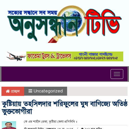
Toggl
navig
Uncategorized
প্রচ্ছদ
কুষ্টিয়ায় তহসিলদার শরিফুলের ঘুষ বাণিজ্যে অতিষ্ঠ
ভুক্তভোগীরা
কে এম শাহীন রেজা, কুষ্টিয়া জেলা প্রতিনিধি ॥
আপডেট টাইম : মঙ্গলবার, ১৪ মে, ২০২৪
২০২ বার পঠিত