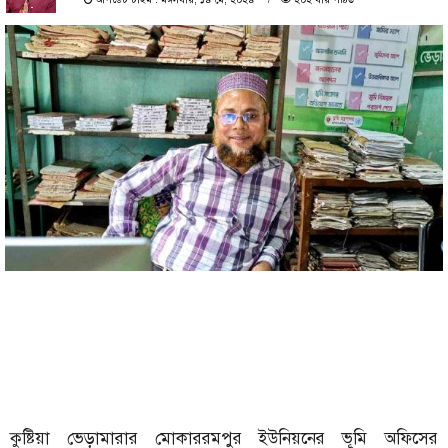
কুষ্টিয়া ভেড়ামারার মোকাররমপুর ইউনিয়নের ভূমি অফিসের