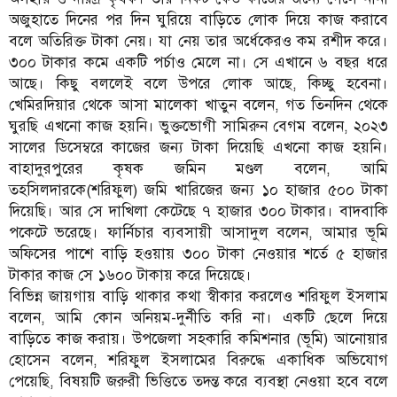
অজুহাতে দিনের পর দিন ঘুরিয়ে বাড়িতে লোক দিয়ে কাজ করাবে
বলে অতিরিক্ত টাকা নেয়। যা নেয় তার অর্ধেকেরও কম রশীদ করে।
৩০০ টাকার কমে একটি পর্চাও মেলে না। সে এখানে ৬ বছর ধরে
আছে। কিছু বললেই বলে উপরে লোক আছে, কিচ্ছু হবেনা।
খেমিরদিয়ার থেকে আসা মালেকা খাতুন বলেন, গত তিনদিন থেকে
ঘুরছি এখনো কাজ হয়নি। ভুক্তভোগী সামিরুন বেগম বলেন, ২০২৩
সালের ডিসেম্বরে কাজের জন্য টাকা দিয়েছি এখনো কাজ হয়নি।
বাহাদুরপুরের কৃষক জমিন মণ্ডল বলেন, আমি
তহসিলদারকে(শরিফুল) জমি খারিজের জন্য ১০ হাজার ৫০০ টাকা
দিয়েছি। আর সে দাখিলা কেটেছে ৭ হাজার ৩০০ টাকার। বাদবাকি
পকেটে ভরেছে। ফার্নিচার ব্যবসায়ী আসাদুল বলেন, আমার ভূমি
অফিসের পাশে বাড়ি হওয়ায় ৩০০ টাকা নেওয়ার শর্তে ৫ হাজার
টাকার কাজ সে ১৬০০ টাকায় করে দিয়েছে।
বিভিন্ন জায়গায় বাড়ি থাকার কথা স্বীকার করলেও শরিফুল ইসলাম
বলেন, আমি কোন অনিয়ম-দুর্নীতি করি না। একটি ছেলে দিয়ে
বাড়িতে কাজ করায়। উপজেলা সহকারি কমিশনার (ভূমি) আনোয়ার
হোসেন বলেন, শরিফুল ইসলামের বিরুদ্ধে একাধিক অভিযোগ
পেয়েছি, বিষয়টি জরুরী ভিত্তিতে তদন্ত করে ব্যবস্থা নেওয়া হবে বলে