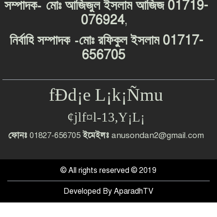
-
01719-
সম্পাদক
মোঃ
আজিজুল
ইসলাম
আজিজ
076924
,
-
01717-
নির্বাহি
সম্পাদক
মোঃ
রফিকুল
ইসলাম
656705
fÐd¡e L¡k¡Ñmu
¢jlf¤l-13,Y¡L¡
ফোনঃ
01827-656705
ইমেইলঃ
anusondan2@gmail.com
© All rights reserved © 2019
Developed By
AparadhTV