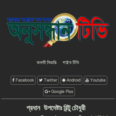
উদ্যোগের ডাক ইনফো বাংলার
কুষ্টিয়ায় শিল্পপতি আলাউদ্দিন
আহমেদের জন্মদিনে ব্যতিক্রমী আত্মীয়
সম্মেলন
জরুরী বিজ্ঞপ্তি
লাইভ টিভি
Facebook
Twitter
Android
Youtube
Google Plus
প্রধান
উপদেষ্টাঃ
রিন্টু
চৌধুরী