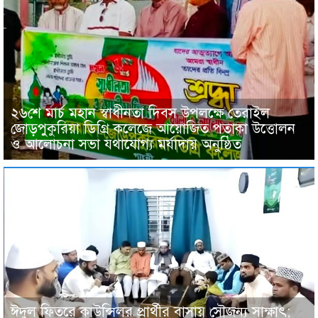
২৬শে মার্চ মহান স্বাধীনতা দিবস উপলক্ষে তেরাইল
জোড়পুকুরিয়া ডিগ্রি কলেজে আয়োজিত পতাকা উত্তোলন
ও আলোচনা সভা যথাযোগ্য মর্যাদায় অনুষ্ঠিত
ঈদুল ফিতরে কাউন্সিলর প্রার্থীর বাসায় সৌজন্য সাক্ষাৎ;