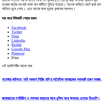
এদিকে সপ্তাহ পার না হতেই ফের গত বুধবার (১১ মে) ঘূর্ণিঝড় অশনির প্রভাবে বৃষ্টি
হওয়ায় মাঠের পর মাঠ পাকা ধান মাটিতে নুইয়ে পড়েছে। অনেক জমিতে কেটে রাখা ধান
পানিতে ডুবে গেছে। এতে ধানের সঙ্গে ডুবছে কৃষকের স্বপ্নও।
দয়া করে নিউজটি শেয়ার করুন
Facebook
Twitter
Digg
Linkedin
Reddit
Google Plus
Pinterest
Print
এই ক্যাটাগরীর আরো খবর
পতেঙ্গার কাটগড়ে ‘মনি প্রকাশ পিচ্ছি মনি’র অনৈতিক সাম্রাজ্যে পথভ্রষ্ট তরুণ সমাজ,
জামায়াতের গণমিছিল ও পথসভা ভারতের সাথে চুক্তি করে ক্ষমতায় এসেছে বিএনপি।