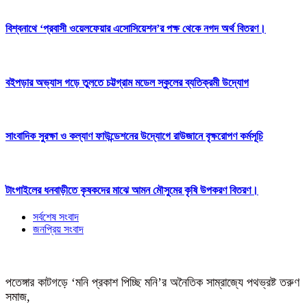
বিশ্বনাথে ‘প্রবাসী ওয়েলফেয়ার এসোসিয়েশন’র পক্ষ থেকে নগদ অর্থ বিতরণ।
বইপড়ার অভ্যাস গড়ে তুলতে চট্টগ্রাম মডেল স্কুলের ব্যতিক্রমী উদ্যোগ
সাংবাদিক সুরক্ষা ও কল্যাণ ফাউন্ডেশনের উদ্যোগে রাউজানে বৃক্ষরোপণ কর্মসূচি
টাংগাইলের ধনবাড়ীতে কৃষকদের মাঝে আমন মৌসুমের কৃষি উপকরণ বিতরণ।
সর্বশেষ সংবাদ
জনপ্রিয় সংবাদ
পতেঙ্গার কাটগড়ে ‘মনি প্রকাশ পিচ্ছি মনি’র অনৈতিক সাম্রাজ্যে পথভ্রষ্ট তরুণ
সমাজ,