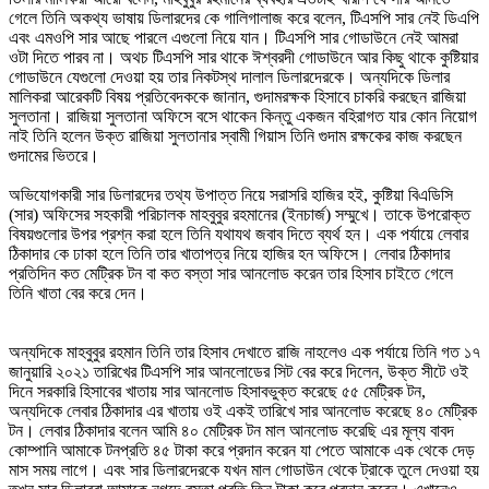
গেলে তিনি অকথ্য ভাষায় ডিলারদের কে গালিগালাজ করে বলেন, টিএসপি সার নেই ডিএপি
এবং এমওপি সার আছে পারলে এগুলো নিয়ে যান। টিএসপি সার গোডাউনে নেই আমরা
ওটা দিতে পারব না। অথচ টিএসপি সার থাকে ঈশ্বরদী গোডাউনে আর কিছু থাকে কুষ্টিয়ার
গোডাউনে যেগুলো দেওয়া হয় তার নিকটস্থ দালাল ডিলারদেরকে। অন্যদিকে ডিলার
মালিকরা আরেকটি বিষয় প্রতিবেদককে জানান, গুদামরক্ষক হিসাবে চাকরি করছেন রাজিয়া
সুলতানা। রাজিয়া সুলতানা অফিসে বসে থাকেন কিন্তু একজন বহিরাগত যার কোন নিয়োগ
নাই তিনি হলেন উক্ত রাজিয়া সুলতানার স্বামী গিয়াস তিনি গুদাম রক্ষকের কাজ করছেন
গুদামের ভিতরে।
অভিযোগকারী সার ডিলারদের তথ্য উপাত্ত নিয়ে সরাসরি হাজির হই, কুষ্টিয়া বিএডিসি
(সার) অফিসের সহকারী পরিচালক মাহবুবুর রহমানের (ইনচার্জ) সম্মুখে। তাকে উপরোক্ত
বিষয়গুলোর উপর প্রশ্ন করা হলে তিনি যথাযথ জবাব দিতে ব্যর্থ হন। এক পর্যায়ে লেবার
ঠিকাদার কে ঢাকা হলে তিনি তার খাতাপত্র নিয়ে হাজির হন অফিসে। লেবার ঠিকাদার
প্রতিদিন কত মেট্রিক টন বা কত বস্তা সার আনলোড করেন তার হিসাব চাইতে গেলে
তিনি খাতা বের করে দেন।
অন্যদিকে মাহবুবুর রহমান তিনি তার হিসাব দেখাতে রাজি নাহলেও এক পর্যায়ে তিনি গত ১৭
জানুয়ারি ২০২১ তারিখের টিএসপি সার আনলোডের সিট বের করে দিলেন, উক্ত সীটে ওই
দিনে সরকারি হিসাবের খাতায় সার আনলোড হিসাবভুক্ত করেছে ৫৫ মেট্রিক টন,
অন্যদিকে লেবার ঠিকাদার এর খাতায় ওই একই তারিখে সার আনলোড করেছে ৪০ মেট্রিক
টন। লেবার ঠিকাদার বলেন আমি ৪০ মেট্রিক টন মাল আনলোড করেছি এর মূল্য বাবদ
কোম্পানি আমাকে টনপ্রতি ৪৫ টাকা করে প্রদান করেন যা পেতে আমাকে এক থেকে দেড়
মাস সময় লাগে। এবং সার ডিলারদেরকে যখন মাল গোডাউন থেকে ট্রাকে তুলে দেওয়া হয়