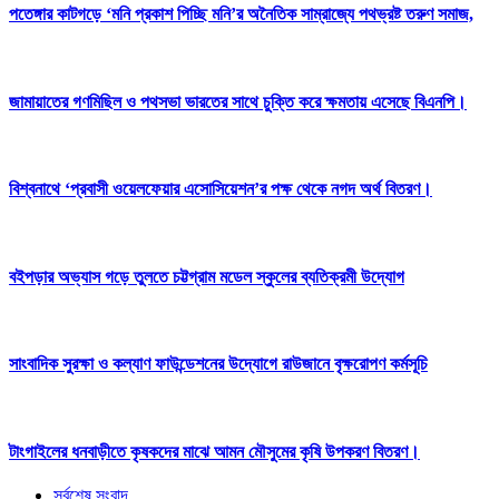
পতেঙ্গার কাটগড়ে ‘মনি প্রকাশ পিচ্ছি মনি’র অনৈতিক সাম্রাজ্যে পথভ্রষ্ট তরুণ সমাজ,
জামায়াতের গণমিছিল ও পথসভা ভারতের সাথে চুক্তি করে ক্ষমতায় এসেছে বিএনপি।
বিশ্বনাথে ‘প্রবাসী ওয়েলফেয়ার এসোসিয়েশন’র পক্ষ থেকে নগদ অর্থ বিতরণ।
বইপড়ার অভ্যাস গড়ে তুলতে চট্টগ্রাম মডেল স্কুলের ব্যতিক্রমী উদ্যোগ
সাংবাদিক সুরক্ষা ও কল্যাণ ফাউন্ডেশনের উদ্যোগে রাউজানে বৃক্ষরোপণ কর্মসূচি
টাংগাইলের ধনবাড়ীতে কৃষকদের মাঝে আমন মৌসুমের কৃষি উপকরণ বিতরণ।
সর্বশেষ সংবাদ