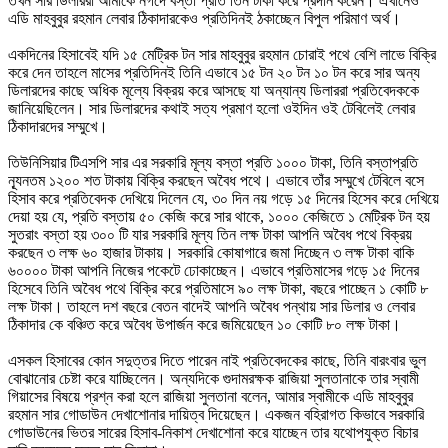
তখন সার ডিলাররা আমাকে নগদে বস্তা প্রতি তিন টাকা করে প্রদান করেন। এখানেও
এডি মাহবুবুর রহমান লেবার ঠিকাদারকেও প্রতিদিনই ঠকাচ্ছেন বিপুল পরিমাণ অর্থ।
একদিনের হিসাবেই যদি ১৫ মেট্রিক টন সার মাহবুবুর রহমান চোরাই পথে বেশি লাভে বিক্রি
করে দেন তাহলে মাসের প্রতিদিনই তিনি এভাবে ১৫ টন ২০ টন ১০ টন করে সার অন্য
ডিলারদের কাছে অধিক মূল্যে বিক্রয় করে আসছে যা অন্যান্য ডিলাররা প্রতিবেদককে
জানিয়েছিলেন। সার ডিলারদের কথাই সত্য প্রমাণ হলো ওইদিন ওই টেবিলেই লেবার
ঠিকাদারদের সম্মুখে।
তিউনিসিয়ার টিএসপি সার এর সরকারি মূল্য বস্তা প্রতি ১০০০ টাকা, তিনি বস্তাপ্রতি
ন্যূনতম ১২০০ শত টাকায় বিক্রি করছেন অবৈধ পথে। এভাবে তাঁর সম্মুখে টেবিলে বসে
হিসাব করে প্রতিবেদক দেখিয়ে দিলেন যে, ৩০ দিন নয় গড়ে ১৫ দিনের হিসেব করে দেখিয়ে
দেয়া হয় যে, প্রতি বস্তায় ৫০ কেজি করে সার থাকে, ১০০০ কেজিতে ১ মেট্রিক টন হয়
সুতরাং বস্তা হয় ৩০০ টি যার সরকারি মূল্য তিন লক্ষ টাকা আপনি অবৈধ পথে বিক্রয়
করছেন ৩ লক্ষ ৬০ হাজার টাকায়। সরকারি কোষাগারে জমা দিচ্ছেন ৩ লক্ষ টাকা বাকি
৬০০০০ টাকা আপনি নিজের পকেটে ঢোকাচ্ছেন। এভাবে প্রতিমাসের গড়ে ১৫ দিনের
হিসেবে তিনি অবৈধ পথে বিক্রি করে প্রতিমাসে ৯০ লক্ষ টাকা, বছরে পাচ্ছেন ১ কোটি ৮
লক্ষ টাকা। তাহলে দশ বছরে বেতন বাদেই আপনি অবৈধ পন্থায় সার ডিলার ও লেবার
ঠিকাদার কে বঞ্চিত করে অবৈধ উপার্জন করে জমিয়েছেন ১০ কোটি ৮০ লক্ষ টাকা।
এসকল হিসাবের কোন সদুত্তর দিতে পারেন নাই প্রতিবেদকের কাছে, তিনি বারংবার ভুল
বোঝানোর চেষ্টা করে যাচ্ছিলেন। অন্যদিকে গুদামরক্ষক রাজিয়া সুলতানাকে তার স্বামী
গিয়াসের বিষয়ে প্রশ্ন করা হলে রাজিয়া সুলতানা বলেন, আমার স্বামীকে এডি মাহবুবুর
রহমান সার গোডাউন দেখাশোনার দায়িত্ব দিয়েছেন। একজন বহিরাগত কিভাবে সরকারি
গোডাউনের ভিতর সারের হিসাব-নিকাশ দেখাশোনা করে যাচ্ছেন তার যথোপযুক্ত বিচার