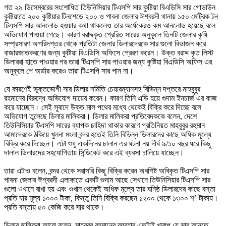
গত ২৯ ডিসেম্বরের সংশোধিত তিউনিসিয়ার টিএসপি সার কুষ্টিয়া বিএডিসি সার গোডাউন
কুষ্টিয়াতে ২০০ কুষ্টিয়ার টিনশেডে ২০০ ও পাবনা জেলার ঈশ্বরদী থানায় ১৫০ মেট্রিক টন
টিএসপি সার আনলোড হওয়ার কথা থাকলেও তার অর্ধেকেরও কম আনলোড হয়েছে বলে
অভিযোগ পাওয়া গেছে। কারণ বরাদ্দকৃত প্রেরিত সারের অনুকূলে তিনটি জেলার কৃষি
সম্প্রসারণ অপরিদপ্তর থেকে প্রতিটা জেলার ডিলারদেরকে সার গুলো বিভাজন করে
বাজারজাতকরণের জন্য কুষ্টিয়া বিএডিসি অফিসে প্রেরণ করেন। উক্ত বরাদ্দ কৃত লিস্ট
ডিলাররা হাতে পাওয়ার পর তারা টিএসপি সার পাওয়ার জন্য কুষ্টিয়া বিএডিসি অফিস এর
অনুকূলে পে অর্ডার করেও তারা টিএসপি সার পান না।
যে কারণেই ভুক্তভোগী সার ডিলার সমিতি চেয়ারম্যানসহ বিভিন্ন দপ্তরে মাহবুবুর
রহমানের বিরুদ্ধে অভিযোগ দায়ের করেন। কারণ তিনি এডি হয়ে গুদাম ইনচার্জ এর কাজ
করে যাচ্ছেন। সেই সুবাদে উক্ত মাল পথের মধ্যে থেকেই বিক্রি করে দিচ্ছে বলে
অভিযোগ তুলেছে ডিলার মালিকরা। ডিলার মালিকরা প্রতিবেদককে বলেন, দেশে
তিউনিসিয়ার টিএসপি সারের ব্যাপক চাহিদা থাকার কারণে প্রতিনিয়ত মাহবুবুর রহমান
আমাদেরকে ঠকিয়ে খুলনা মংলা বন্দর হতেই তিনি বিভিন্ন ডিলারদের কাছে অধিক মূল্যে
বিক্রি করে দিচ্ছেন। এটা শুধু একদিনের চালান এর ঘটনা নয় দীর্ঘ ৯/১০ বছর ধরে কিছু
দালাল ডিলারদের সহযোগিতায় সিন্ডিকেট করে এই ব্যবসা চালিয়ে যাচ্ছেন।
তারা এটাও বলেন, বন্দর থেকে সরাসরি কিছু বিক্রি করেন অবশিষ্ট অবিকৃত টিএসপি সার
পাবনা জেলার ঈশ্বরদী এলাকাতে একটি গুদাম আছে সেখানে তিউনিসিয়ার টিএসপি সার
গুলো ওখানে রাখা হয় এবং ওখান থেকেই অধিক মূল্যে তার ঘনিষ্ঠ ডিলারদের কাছে বস্তা
প্রতি যার মূল্য ১০০০ টাকা, কিন্তু তিনি বিক্রি করছেন ১২০০ থেকে ১৩০০ শ’ টাকায়।
প্রতি বস্তায় ৫০ কেজি করে সার থাকে।
ডিলার মালিকরা আরো বলেন, মাহবুবুর রহমানের ব্যবহার এতটাই খারাপ যে সার আনতে