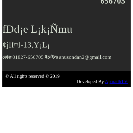
656705
fÐd¡e L¡k¡Ñmu
¢jlf¤l-13,Y¡L¡
ফোনঃ
01827-656705
ইমেইলঃ
anusondan2@gmail.com
© All rights reserved © 2019
Developed By
AparadhTV