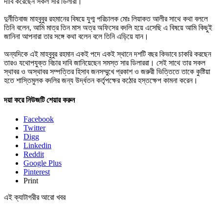
দাবি করেছেন সকল সার ডিলারা।
দুর্নীতিবাজ মাহবুবুর রহমানের বিষয়ে যুগ্ম পরিচালক মোঃ লিয়াকত আলীর সাথে কথা বললে
তিনি বলেন, আমি মাত্র তিন মাস অত্র অফিসের বদলি হয়ে এসেছি এ বিষয়ে আমি কিছুই
জানিনা আপনারা তার সঙ্গে কথা বলেন বলে তিনি এড়িয়ে যান।
অন্যদিকে এই মাহবুবুর রহমান একই পদে একই স্থানে দশটি বছর কিভাবে চাকরি করছেন
তারও যথোপযুক্ত বিচার দাবি জানিয়েছেন সমস্ত সার ডিলাররা। সেই সাথে তার সকল
স্থাবর ও অস্থাবর সম্পত্তির হিসাব জনসম্মুখে প্রকাশ ও জরুরী ভিত্তিতে তাকে কুষ্টিয়া
হতে শাস্তিমুলক বদলির জন্য উর্দ্ধতন কর্তৃপক্ষের কঠোর হস্তক্ষেপ কামনা করেন।
দয়া করে নিউজটি শেয়ার করুন
Facebook
Twitter
Digg
Linkedin
Reddit
Google Plus
Pinterest
Print
এই ক্যাটাগরীর আরো খবর