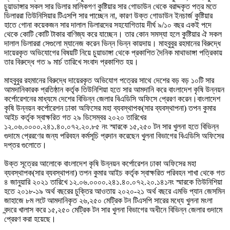
চুয়াডাঙ্গার সকল সার ডিলার মালিকগণ কুষ্টিয়ার সার গোডাউন থেকে বরাদ্দকৃত পত্র মতে
ডিলাররা তিউনিসিয়ার টিএসপি সার পাচ্ছেন না, কারণ উক্ত গোডাউন ইনচার্জ কুষ্টিয়ার
হাতে গোনা কয়েকজন সার দালাল ডিলারদের সহযোগিতায় দীর্ঘ ৯/১০ বছর একই পদে
থেকে কোটি কোটি টাকার বাণিজ্য করে যাচ্ছেন। তার কোন সমস্যা হলে কুষ্টিয়ার ঐ সকল
দালাল ডিলাররা সেগুলো ম্যানেজ করেন ভিন্ন ভিন্ন কায়দায়। মাহবুবুর রহমানের বিরুদ্ধে
দায়েরকৃত অভিযোগের বিষয়টি নিয়ে চুয়াডাঙ্গা থেকে প্রকাশিত দৈনিক মাথাভাঙ্গা পত্রিকায়
তার বিরুদ্ধে গত ৯ মার্চ তারিখে সংবাদ প্রকাশিত হয়।
মাহবুবুর রহমানের বিরুদ্ধে দায়েরকৃত অভিযোগ পত্রের সাথে দেশের বড় বড় ১০টি সার
আমদানিকারক প্রতিষ্ঠান কর্তৃক তিউনিশিয়া হতে সার আমদানি করে বাংলাদেশ কৃষি উন্নয়ন
কর্পোরেশনের মাধ্যমে দেশের বিভিন্ন জেলার বিএডিসি অফিসে প্রেরণ করেন।বাংলাদেশ
কৃষি উন্নয়ন কর্পোরেশন ঢাকা অফিসের মহা ব্যবস্থাপক(সার ব্যবস্থাপনা) তপন কুমার
আইচ কর্তৃক স্বাক্ষরিত গত ২৯ ডিসেম্বর ২০২০ তারিখের
১২.০৬.০০০০.২৪১.৪০.০৭২.২০.৮৫ নং স্মারকে ১৫,২৫০ টন সার খুলনা হতে বিভিন্ন
গুদামে প্রেরণের জন্য পরিবহন কর্মসূচি প্রদান করেছেন খুলনা বিভাগের বিএডিসি অফিসের
দপ্তর গুলোতে।
উক্ত সূত্রের আলোকে বাংলাদেশ কৃষি উন্নয়ন কর্পোরেশন ঢাকা অফিসের মহা
ব্যবস্থাপক(সার ব্যবস্থাপনা) তপন কুমার আইচ কর্তৃক স্বাক্ষরিত পরিবহন শাখা থেকে গত
৪ জানুয়ারি ২০২১ তারিখে ১২.০৬.০০০০.২৪১.৪০.০৭২.২০.১৪১নং স্মারকে তিউনিশিয়া
হতে ২০১৮-১৯ অর্থ বছরের চুক্তির আওতায় ২০২০-২১ অর্থ বছরে এমভি প্যান জেসমিন
জাহাজে ৮ম লটে আমদানিকৃত ২৬,২৫০ মেট্রিক টন টিএসপি সারের মধ্যে খুলনা মংলা
বন্দরে খালাস করে ১৫,২৫০ মেট্রিক টন সার খুলনা বিভাগের অধীনে বিভিন্ন জেলার গুদামে
প্রেরণ করা হয়েছে।