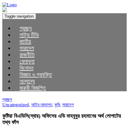
Toggle navigation
প্রচ্ছদ
লাইভ টিভি
জাতীয়
সারাদেশ
রাজনীতি
খেলাধুলা
বিনোদন
বিজ্ঞান ও প্রযুক্তি
অন্যান্য
জরুরী বিজ্ঞপ্তি
প্রচ্ছদ
Uncategorized
,
আইন-আদালত
,
কৃষি
,
সারাদেশ
কুষ্টিয়া বিএডিসি(স্যার) অফিসের এডি মাহবুবুর রহমানের অর্থ লোপাটের
তথ্য ফাঁস