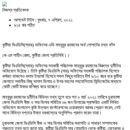
নিজস্ব প্রতিবেদক
আপডেট টাইম : বুধবার, ৭ এপ্রিল, ২০২১
৯১৫ বার পঠিত
কুষ্টিয়া বিএডিসি(স্যার) অফিসের এডি মাহবুবুর রহমানের অর্থ লোপাটের তথ্য ফাঁস
কে এম শাহীন রেজা, কুষ্টিয়া জেলা প্রতিনিধি।।
কুষ্টিয়া বিএডিসি(স্যার) অফিসের সহকারী পরিচালক মাহবুবুর রহমানের বিরুদ্ধে দুর্নীতির
অভিযোগ উঠেছে। তিনি কুষ্টিয়া বিএডিসি (সার) অফিসের সহকারী পরিচালক হিসেবে
কর্মরত থাকলেও গুদাম ইনচার্জ হিসেবে সকল কিছুর দায়িত্ব দীর্ঘ ৯/১০ বছর ধরে কুষ্টিয়া
জেলাতে স্থানীয় কিছু দালাল ডিলার ও উপর মহলের সহযোগিতায় সিন্ডিকেটের মাধ্যমে
কোটি কোটি টাকার বাণিজ্য করে যাচ্ছেন।
মাহবুবুর রহমানের দুর্নীতির বিভিন্ন তথ্য তুলে ধরে গত ৮ মার্চ ২০২১ তারিখে চুয়াডাঙ্গা
জেলা বিএডিসি বীজ ও সার ডিলার সমিতির ৩৬ জন ডিলারের স্বাক্ষরিত একটি লিখিত
অভিযোগ বাংলাদেশ কৃষি উন্নয়ন কর্পোরেশনের চেয়ারম্যান বরাবর প্রেরণ করেন, সেই
সাথে বিভিন্ন দপ্তরে উক্ত দরখাস্তের অনুলিপিও প্রদান করেন তারা।
চুয়াডাঙ্গা জেলা বিএডিসি বীজ ও সার ডিলার সমিতির সভাপতি ও সাধারণ সম্পাদকের
প্রদত্ত তথ্য মতে জানা যায়, কুষ্টিয়া বিএডিসি সার গোডাউন থেকে কুষ্টিয়া, মেহেরপুর ও