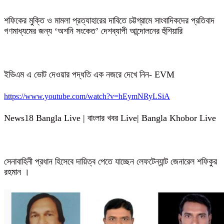
শফিকের মুক্তি ও মামলা প্রত্যাহারের দাবিতে চট্টগ্রামে সাংবাদিকদের প্রতিবাদ
গণমাধ্যমের জন্য ‘অশনি সংকেত’ দেশব্যাপী আন্দোলনের হুঁশিয়ারি
ইভিএম এ ভোট দেওয়ার পদ্ধতি এক নজরে দেখে নিন- EVM
https://www.youtube.com/watch?v=hEymNRyLSiA
News18 Bangla Live | বাংলার খবর Live| Bangla Khobor Live
সেনাবাহিনী প্রধান হিসেবে দায়িত্ব পেতে যাচ্ছেন লেফটেন্যান্ট জেনারেল শফিকুর
রহমান ।