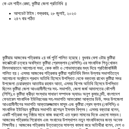
কে এম শাহীন রেজা, কুষ্টিয়া জেলা প্রতিনিধি ॥
আপডেট টাইম : শুক্রবার, ২৮ জুলাই, ২০২৩
২৪৭ বার পঠিত
কুষ্টিয়ায় আজকের পত্রিকার ২য় বর্ষ পুর্তি পালিত হয়েছে। বুধবার বেলা ৩টায় কুষ্টিয়া
কালেক্টরেট চত্বরে অবস্থিত কুষ্টিয়া প্রেসক্লাব (কেপিসি) এর সাংবাদিক পিনু/খোকন
মিলনআয়তনে আলোচনা সভা, কেক কাটা ও শোভাযাত্রার মধ্য দিয়ে প্রতিষ্ঠাবার্ষিকী
পালিত হয়। এসময় আজকের পত্রিকার কুষ্টিয়া প্রতিনিধি মিলন উল্লার সভাপতিত্বে
আলোচনা অনুষ্ঠানে প্রধান অতিথি হিসেবে উপস্থিত থেকে বক্তব্য রাখেন কুষ্টিয়া সদর
উপজেলা চেয়ারম্যান আতাউর রহমান আতা, এসময় বিশেষ অতিথি হিসেবে উপস্থিত
ছিলেন কুষ্টিয়া জেলা আওয়ামীলীগের সহ- সভাপতি, জেলা জর্জ আদালতের কৌশলী
(পিপি),ও কুষ্টিয়া ক্রীড়া সংস্থার সাধারণ সম্পাদক অ্যাডঃ অনুপ কুমার নন্দী, বাংলাদেশ
ফেডারেল সাংবাদিক ইউনিয়নেরর সহ-সভাপতি আফরোজা আক্তার ডিউ, সদর উপজেলা
আওয়ামীলীগের সভাপতি আক্তারুজ্জামান মাসুম এবং কুষ্টিয়া প্রেস ক্লাব (কেপিসি) ও
সাংবাদিক ইউনিয়ন কুষ্টিয়ার সভাপতি রাশেদুল ইসলাম বিপ্লব। এসময় বক্তারা বলেন,
একটি পত্রিকা শুধু নিষ্ঠার সাথে কাজ করলেই এত দ্রুত সামনের দিকে এগুলো সম্ভব।
আজকের পত্রিকার শিরোনাম এবং সংবাদের উপস্থাপন নতুন সাংবাদিকদের জন্য অনেক
শিক্ষানীয়। আজকের পত্রিকার উত্তরত্তর সাফল্য কামনা করে অতিথীরা বলেন, দেশ ও