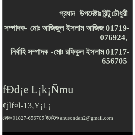
প্রধান
উপদেষ্টাঃ
রিন্টু
চৌধুরী
-
সম্পাদক
মোঃ
আজিজুল
ইসলাম
আজিজ
01719-
076924
,
-
নির্বাহি
সম্পাদক
মোঃ
রফিকুল
ইসলাম
01717-
656705
fÐd¡e L¡k¡Ñmu
¢jlf¤l-13,Y¡L¡
ফোনঃ
01827-656705
ইমেইলঃ
anusondan2@gmail.com