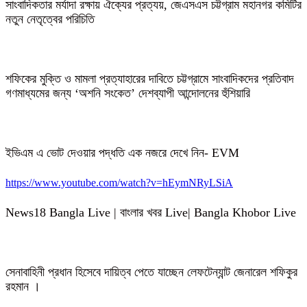
সাংবাদিকতার মর্যাদা রক্ষায় ঐক্যের প্রত্যয়, জেএসএস চট্টগ্রাম মহানগর কমিটির
নতুন নেতৃত্বের পরিচিতি
শফিকের মুক্তি ও মামলা প্রত্যাহারের দাবিতে চট্টগ্রামে সাংবাদিকদের প্রতিবাদ
গণমাধ্যমের জন্য ‘অশনি সংকেত’ দেশব্যাপী আন্দোলনের হুঁশিয়ারি
ইভিএম এ ভোট দেওয়ার পদ্ধতি এক নজরে দেখে নিন- EVM
https://www.youtube.com/watch?v=hEymNRyLSiA
News18 Bangla Live | বাংলার খবর Live| Bangla Khobor Live
সেনাবাহিনী প্রধান হিসেবে দায়িত্ব পেতে যাচ্ছেন লেফটেন্যান্ট জেনারেল শফিকুর
রহমান ।