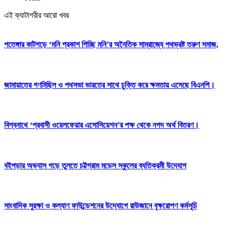
এই ক্যাটাগরীর আরো খবর
পতেঙ্গার কাটগড়ে ‘মনি প্রকাশ পিচ্ছি মনি’র অনৈতিক সাম্রাজ্যে পথভ্রষ্ট তরুণ সমাজ,
জামায়াতের গণমিছিল ও পথসভা ভারতের সাথে চুক্তি করে ক্ষমতায় এসেছে বিএনপি।
বিশ্বনাথে ‘প্রবাসী ওয়েলফেয়ার এসোসিয়েশন’র পক্ষ থেকে নগদ অর্থ বিতরণ।
বইপড়ার অভ্যাস গড়ে তুলতে চট্টগ্রাম মডেল স্কুলের ব্যতিক্রমী উদ্যোগ
সাংবাদিক সুরক্ষা ও কল্যাণ ফাউন্ডেশনের উদ্যোগে রাউজানে বৃক্ষরোপণ কর্মসূচি