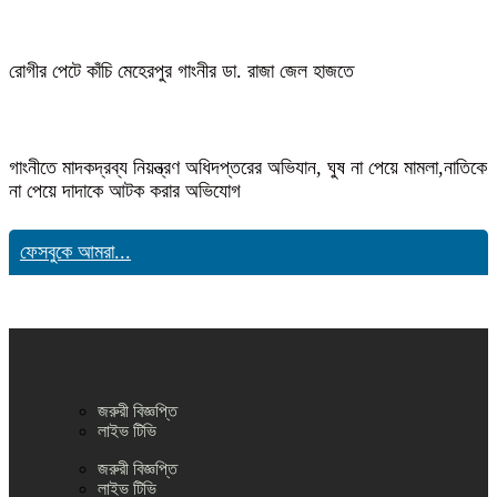
রোগীর পেটে কাঁচি মেহেরপুর গাংনীর ডা. রাজা জেল হাজতে
গাংনীতে মাদকদ্রব্য নিয়ন্ত্রণ অধিদপ্তরের অভিযান, ঘুষ না পেয়ে মামলা,নাতিকে
না পেয়ে দাদাকে আটক করার অভিযোগ
ফেসবুকে আমরা...
জরুরী বিজ্ঞপ্তি
লাইভ টিভি
জরুরী বিজ্ঞপ্তি
লাইভ টিভি