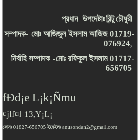
প্রধান
উপদেষ্টাঃ
রিন্টু
চৌধুরী
-
সম্পাদক
মোঃ
আজিজুল
ইসলাম
আজিজ
01719-
076924
,
-
নির্বাহি
সম্পাদক
মোঃ
রফিকুল
ইসলাম
01717-
656705
fÐd¡e L¡k¡Ñmu
¢jlf¤l-13,Y¡L¡
ফোনঃ
01827-656705
ইমেইলঃ
anusondan2@gmail.com