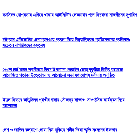
সমন্বিত যোগ্যতায় এগিয়ে থাকায় আইসিটি’র লেকচারার পদে ফিরোজা নাজনীনের সুপারিশ
চট্টগ্রাম এলিভেটেড এক্সপ্রেসওয়ে প্রকল্প নিয়ে বিভ্রান্তিকর প্রতিবেদনের প্রতিবাদ:
সচেতন নাগরিকদের বক্তব্য
২৬শে মার্চ মহান স্বাধীনতা দিবস উপলক্ষে তেরাইল জোড়পুকুরিয়া ডিগ্রি কলেজে
আয়োজিত পতাকা উত্তোলন ও আলোচনা সভা যথাযোগ্য মর্যাদায় অনুষ্ঠিত
ঈদুল ফিতরে কাউন্সিলর প্রার্থীর বাসায় সৌজন্য সাক্ষাৎ; সাংগঠনিক কার্যক্রম নিয়ে
আলোচনা
দেশ ও জাতির কল্যাণে দোয়া,নিউ মুরিংয়ে শহীদ জিয়া স্মৃতি সংসদের ইফতার