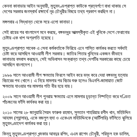
কেননা কানাডার আইন অনুযায়ী, মৃত্যুদণ্ডপ্রাপ্ত কাউকে প্রত্যর্পণে বাধা থাকায় সে
দেশের সরকার জনস্বার্থ রক্ষার্থে নূর চৌধুরীর বিষয়ে তথ্য প্রকাশ করছিল না।
মঙ্গলবার এ সিদ্ধান্ত থেকে সরে এলো কানাডা।
সেই রায়ের পর বাংলাদেশ মনে করছে, বঙ্গবন্ধুর আত্মস্বীকৃত এই খুনিকে দেশে ফেরানোর
চেষ্টায় এক ধাপ অগ্রগতি হয়েছে।
মৃতুদণ্ডপ্রাপ্ত সাবেক এ সেনা কর্মকর্তাকে ফিরিয়ে এনে শাস্তি কার্যকর করতে সর্বদাই
চেষ্টা করে আসছিল আওয়ামী লীগ সরকার। জাতির পিতার খুনিদের একজন কীভাবে
কানাডায় বসবাস করছেন, সেই অভিবাসন সংক্রান্ত তথ্য দেশটির সরকারের কাছে চেয়ে
আসছিল বাংলাদেশ।
১৯৯৬ সালে আওয়ামী লীগ ক্ষমতায় ফিরলে আইন করে বন্ধ করে দেয়া বঙ্গবন্ধু হত্যার
বিচারের পথ খোলে। এ নিয়ে মামলার পর বিচার শুরু হলেও বিএনপি-জামায়াত জোট
ক্ষমতায় যাওয়ার পর মামলার গতি ধীর হয়ে যায়।
২০০৯ সালে আওয়ামী লীগ পুনরায় ক্ষমতায় এলে মামলার চূড়ান্ত নিষ্পত্তি করে দণ্ডিত
পাঁচজনের ফাঁসি কার্যকর করা হয়।
২০১০ সালের ২৮ জানুয়ারি সৈয়দ ফারুক রহমান, সুলতান শাহরিয়ার রশীদ খান, মহিউদ্দিন
আহমদ (ল্যান্সার), একে বজলুল হুদা ও একেএম মহিউদ্দিনকে (আর্টিলারি) ফাঁসিতে ঝুলিয়ে
মৃত্যুদণ্ডাদেশ কার্যকর করা হয়।
কিন্তু মৃত্যুদণ্ডপ্রাপ্ত খন্দকার আবদুর রশিদ, এএম রাশেদ চৌধুরী, শরিফুল হক ডালিম,