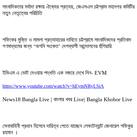
সাংবাদিকতার মর্যাদা রক্ষায় ঐক্যের প্রত্যয়, জেএসএস চট্টগ্রাম মহানগর কমিটির
নতুন নেতৃত্বের পরিচিতি
শফিকের মুক্তি ও মামলা প্রত্যাহারের দাবিতে চট্টগ্রামে সাংবাদিকদের প্রতিবাদ
গণমাধ্যমের জন্য ‘অশনি সংকেত’ দেশব্যাপী আন্দোলনের হুঁশিয়ারি
ইভিএম এ ভোট দেওয়ার পদ্ধতি এক নজরে দেখে নিন- EVM
https://www.youtube.com/watch?v=hEymNRyLSiA
News18 Bangla Live | বাংলার খবর Live| Bangla Khobor Live
সেনাবাহিনী প্রধান হিসেবে দায়িত্ব পেতে যাচ্ছেন লেফটেন্যান্ট জেনারেল শফিকুর
রহমান ।