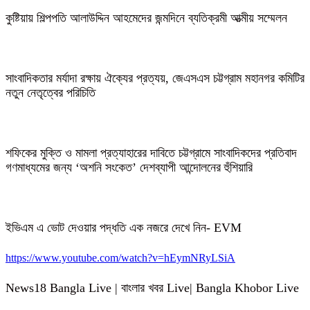
কুষ্টিয়ায় শিল্পপতি আলাউদ্দিন আহমেদের জন্মদিনে ব্যতিক্রমী আত্মীয় সম্মেলন
সাংবাদিকতার মর্যাদা রক্ষায় ঐক্যের প্রত্যয়, জেএসএস চট্টগ্রাম মহানগর কমিটির
নতুন নেতৃত্বের পরিচিতি
শফিকের মুক্তি ও মামলা প্রত্যাহারের দাবিতে চট্টগ্রামে সাংবাদিকদের প্রতিবাদ
গণমাধ্যমের জন্য ‘অশনি সংকেত’ দেশব্যাপী আন্দোলনের হুঁশিয়ারি
ইভিএম এ ভোট দেওয়ার পদ্ধতি এক নজরে দেখে নিন- EVM
https://www.youtube.com/watch?v=hEymNRyLSiA
News18 Bangla Live | বাংলার খবর Live| Bangla Khobor Live