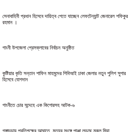
সেনাবাহিনী প্রধান হিসেবে দায়িত্ব পেতে যাচ্ছেন লেফটেন্যান্ট জেনারেল শফিকুর
রহমান ।
গাংনী উপজেলা প্রেসক্লাবের নির্বাচন অনুষ্ঠিত
কুষ্টিয়ার কৃতি সন্তান শাফিন মাহমুদের পিবিআই ঢাকা জেলার নতুন পুলিশ সুপার
হিসেবে যোগদান
গাংনীতে চোর সন্দেহে এক কিশোরসহ আটক-৬
গঙ্গাচড়ায় প্রতিপক্ষের আঘাতে, মৃত্যুর সংঙ্গে পাঞ্জা লড়ছে মুকুল মিয়া