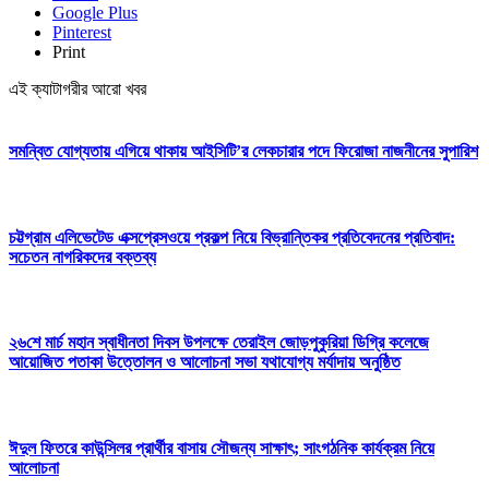
Google Plus
Pinterest
Print
এই ক্যাটাগরীর আরো খবর
সমন্বিত যোগ্যতায় এগিয়ে থাকায় আইসিটি’র লেকচারার পদে ফিরোজা নাজনীনের সুপারিশ
চট্টগ্রাম এলিভেটেড এক্সপ্রেসওয়ে প্রকল্প নিয়ে বিভ্রান্তিকর প্রতিবেদনের প্রতিবাদ:
সচেতন নাগরিকদের বক্তব্য
২৬শে মার্চ মহান স্বাধীনতা দিবস উপলক্ষে তেরাইল জোড়পুকুরিয়া ডিগ্রি কলেজে
আয়োজিত পতাকা উত্তোলন ও আলোচনা সভা যথাযোগ্য মর্যাদায় অনুষ্ঠিত
ঈদুল ফিতরে কাউন্সিলর প্রার্থীর বাসায় সৌজন্য সাক্ষাৎ; সাংগঠনিক কার্যক্রম নিয়ে
আলোচনা