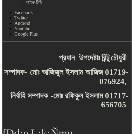
লাইভ টিভি
Facebook
Twitter
Android
Youtube
Google Plus
প্রধান
উপদেষ্টাঃ
রিন্টু
চৌধুরী
-
সম্পাদক
মোঃ
আজিজুল
ইসলাম
আজিজ
01719-
076924
,
-
নির্বাহি
সম্পাদক
মোঃ
রফিকুল
ইসলাম
01717-
656705
fÐd¡e L¡k¡Ñmu