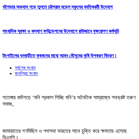
বইপড়ার অভ্যাস গড়ে তুলতে চট্টগ্রাম মডেল স্কুলের ব্যতিক্রমী উদ্যোগ
সাংবাদিক সুরক্ষা ও কল্যাণ ফাউন্ডেশনের উদ্যোগে রাউজানে বৃক্ষরোপণ কর্মসূচি
টাংগাইলের ধনবাড়ীতে কৃষকদের মাঝে আমন মৌসুমের কৃষি উপকরণ বিতরণ।
সর্বশেষ সংবাদ
জনপ্রিয় সংবাদ
পতেঙ্গার কাটগড়ে ‘মনি প্রকাশ পিচ্ছি মনি’র অনৈতিক সাম্রাজ্যে পথভ্রষ্ট তরুণ
সমাজ,
জামায়াতের গণমিছিল ও পথসভা ভারতের সাথে চুক্তি করে ক্ষমতায় এসেছে
বিএনপি।