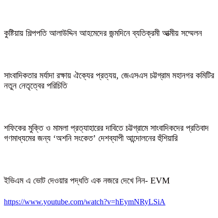
কুষ্টিয়ায় শিল্পপতি আলাউদ্দিন আহমেদের জন্মদিনে ব্যতিক্রমী আত্মীয় সম্মেলন
সাংবাদিকতার মর্যাদা রক্ষায় ঐক্যের প্রত্যয়, জেএসএস চট্টগ্রাম মহানগর কমিটির
নতুন নেতৃত্বের পরিচিতি
শফিকের মুক্তি ও মামলা প্রত্যাহারের দাবিতে চট্টগ্রামে সাংবাদিকদের প্রতিবাদ
গণমাধ্যমের জন্য ‘অশনি সংকেত’ দেশব্যাপী আন্দোলনের হুঁশিয়ারি
ইভিএম এ ভোট দেওয়ার পদ্ধতি এক নজরে দেখে নিন- EVM
https://www.youtube.com/watch?v=hEymNRyLSiA