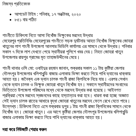
নিজস্ব প্রতিবেদক
আপডেট টাইম : শনিবার, ১৭ অক্টোবর, ২০২০
৮৫১ বার পঠিত
গাংনীতে চিকিৎসা নিতে আসা নিখোঁজ ভিক্ষুকের মরদেহ উদ্ধার
মেহেরপুর প্রতিনিধিঃ মেহেরপুরের গাংনীতে সড়ক দুর্ঘটনায় আহত নিখোঁজ ভিক্ষুকের জোহরা
খাতুনের লাশ গাংনী উপজেলা আনসার ভিডিপি কার্যালয় এর সামনে থেকে উদ্ধার। শনিবার
সকাল ৭ দিকে লাশ দেখতে পেয়ে স্থানীয়রা পুলিশে খবর দেয়। নিহত জোহরা খাতুন
উপজেলার রায়পুর গ্রামের মৃত তাহাজউদ্দীনের মেয়ে।
গাংনী থানার ওসি মো: ওবাইদুর রহমান জানান, শুক্রবার সকাল ১১ টায় কুষ্টিয়া জেলার
দৌলৎপুর উপজেলার খলিশাখুন্ডি বাজার এলাকায় ভিক্ষা করতে গিয়ে পাখি ভ্যানের ধাক্কায়
আহত হয়। জনৈক্য এক ভ্যান চালক গাংনী রাজা ক্লিনিকে নিয়ে যায়। এরপর সেখান
থেকে ভ্যান চালক ও ভিক্ষুক জোহরা খাতুন নিখোঁজ হন। সকালে স্থানীয়দের সংবাদের
ভিত্তিতে উপজেলা পরিষদের মধ্যে থেকে মরদেহ উদ্ধার করা হয়েছে। আইনগত
প্রক্রিয়া শেষে মরদেহ স্বজনদের কাছে হস্তান্তর করা হবে। ধারনা করা হচ্ছে অজ্ঞাত
সেই ভ্যান চালক রাতের আধারে বৃদ্ধা জোহরা খাতুনের মরদেহ ফেলে রেখে যেতে পারে।
উল্লেখ্য : চিকিৎসা নিতে এসে শুক্রবার দুপুর ১ টায় গাংনী রাজা ক্লিনিকের সামনে থেকে
নিখোঁজ হন। জোহরা খাতুন। এর আগে কুষ্টিয়া জেলার দৌলৎপুর উপজেলার খলিশাখুন্ডি
বাজার এলাকায় ভিক্ষা করতে গিয়ে পাখি ভ্যানের ধাক্কায় আহত হয়।
দয়া করে নিউজটি শেয়ার করুন