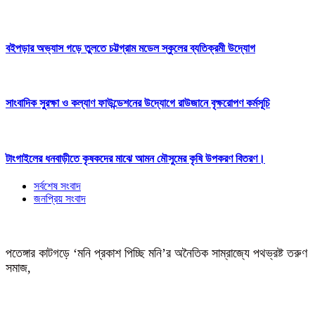
বইপড়ার অভ্যাস গড়ে তুলতে চট্টগ্রাম মডেল স্কুলের ব্যতিক্রমী উদ্যোগ
সাংবাদিক সুরক্ষা ও কল্যাণ ফাউন্ডেশনের উদ্যোগে রাউজানে বৃক্ষরোপণ কর্মসূচি
টাংগাইলের ধনবাড়ীতে কৃষকদের মাঝে আমন মৌসুমের কৃষি উপকরণ বিতরণ।
সর্বশেষ সংবাদ
জনপ্রিয় সংবাদ
পতেঙ্গার কাটগড়ে ‘মনি প্রকাশ পিচ্ছি মনি’র অনৈতিক সাম্রাজ্যে পথভ্রষ্ট তরুণ
সমাজ,