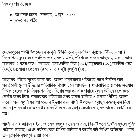
নিজস্ব প্রতিবেদক
আপডেট টাইম : মঙ্গলবার, ১ জুন, ২০২১
৬৯৩ বার পঠিত
মেহেরপুরের গাংনী উপজেলার কাথুলী ইউনিয়নের কুলবাড়িয়া গ্রামের টিউবলের পানি
নিষ্কাশন কেন্দ্র করে প্রতিপক্ষের হামলায় একই পরিবারের ৫ জন আহত হয়েছে। আজ
মঙ্গলবার এ ঘটনা ঘটে। আহতরা হলো,মানিক মিয়া (২৩),পান্নায়ারা (৩০),নাছরিনা নেছা
(৩২), দেলোয়ার হোসেন (৪০) ও তার স্ত্রী বুলবুলি (৩৫)।
আহতের পরিবার সূত্রে জানা যায়, আহত পান্নায়ারার পরিবারের সাথে দীর্ঘদিন তার
প্রতিবেশী মুলাম উদ্দিনের পারিবারিক বিরোধ চলে আসছিল। ধারাবাহিকতায় আজ সন্ধ্যায়
টিউবওয়েলের পানি নিষ্কাশন নিয়ে বিরোধ শুরু হয় এক পর্যায়ে মুলাম উদ্দিনের লোকজন
দেশীয় অস্ত্র নিয়ে পান্নায়ারার পরিবারের উপর হামলা চালিয়ে ৫ জনকে পিটিয়ে আহত
করে। পরে স্থানীয়রা আহতদের উদ্ধার করে গাংনী উপজেলা স্বাস্থ্য কমপ্লেক্সে নিয়ে
আসে।পান্নায়ারার অবস্থার অবনতি হলে মেহেরপুর জেনারেল হাসপাতালে রেফার্ড করা
হয়।
গাংনী থানার অফিসার ইনচার্জ মোঃ বজলুর রহমান জানান, বিষয়টি শুনেছি,ঘটনাস্থলে পুলিশ
পাঠানো হয়েছে।এখন পর্যন্ত কেউ লিখিত অভিযোগ করেনি,যদি লিখিত অভিযোগ পেলে
তদন্তপূর্বক ব্যবস্থা নেয়া হবে।