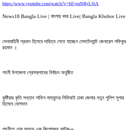
https://www.youtube.com/watch?v=hEymNRyLSiA
News18 Bangla Live | বাংলার খবর Live| Bangla Khobor Live
সেনাবাহিনী প্রধান হিসেবে দায়িত্ব পেতে যাচ্ছেন লেফটেন্যান্ট জেনারেল শফিকুর
রহমান ।
গাংনী উপজেলা প্রেসক্লাবের নির্বাচন অনুষ্ঠিত
কুষ্টিয়ার কৃতি সন্তান শাফিন মাহমুদের পিবিআই ঢাকা জেলার নতুন পুলিশ সুপার
হিসেবে যোগদান
গাংনীতে চোর সন্দেহে এক কিশোরসহ আটক-৬