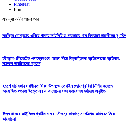
Pinterest
Print
এই ক্যাটাগরীর আরো খবর
সমন্বিত যোগ্যতায় এগিয়ে থাকায় আইসিটি’র লেকচারার পদে ফিরোজা নাজনীনের সুপারিশ
চট্টগ্রাম এলিভেটেড এক্সপ্রেসওয়ে প্রকল্প নিয়ে বিভ্রান্তিকর প্রতিবেদনের প্রতিবাদ:
সচেতন নাগরিকদের বক্তব্য
২৬শে মার্চ মহান স্বাধীনতা দিবস উপলক্ষে তেরাইল জোড়পুকুরিয়া ডিগ্রি কলেজে
আয়োজিত পতাকা উত্তোলন ও আলোচনা সভা যথাযোগ্য মর্যাদায় অনুষ্ঠিত
ঈদুল ফিতরে কাউন্সিলর প্রার্থীর বাসায় সৌজন্য সাক্ষাৎ; সাংগঠনিক কার্যক্রম নিয়ে
আলোচনা