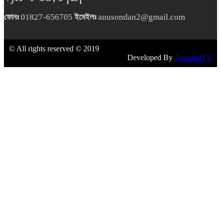
ফোনঃ
01827-656705
ইমেইলঃ
anusondan2@gmail.com
© All rights reserved © 2019
Developed By
AparadhTV