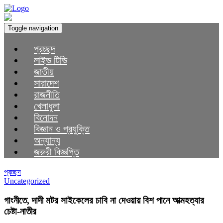
Toggle navigation
প্রচ্ছদ
লাইভ টিভি
জাতীয়
সারাদেশ
রাজনীতি
খেলাধুলা
বিনোদন
বিজ্ঞান ও প্রযুক্তি
অন্যান্য
জরুরী বিজ্ঞপ্তি
প্রচ্ছদ
Uncategorized
গাংনীতে, দাদী মটর সাইকেলের চাবি না দেওয়ায় বিশ পানে আত্মহত্যার
চেষ্টা-নাতীর