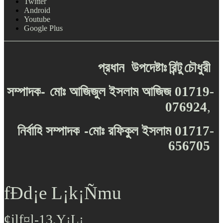
Twitter
Android
Youtube
Google Plus
প্রধান
উপদেষ্টাঃ
রিন্টু
চৌধুরী
-
সম্পাদক
মোঃ
আজিজুল
ইসলাম
আজিজ
01719-
076924
,
-
নির্বাহি
সম্পাদক
মোঃ
রফিকুল
ইসলাম
01717-
656705
fÐd¡e L¡k¡Ñmu
¢jlf¤l-13,Y¡L¡