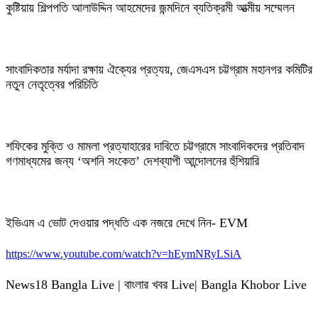
কুষ্টিয়ায় শিল্পপতি আলাউদ্দিন আহমেদের জন্মদিনে ব্যতিক্রমী আত্মীয় সম্মেলন
সাংবাদিকতার মর্যাদা রক্ষায় ঐক্যের প্রত্যয়, জেএসএস চট্টগ্রাম মহানগর কমিটির
নতুন নেতৃত্বের পরিচিতি
শফিকের মুক্তি ও মামলা প্রত্যাহারের দাবিতে চট্টগ্রামে সাংবাদিকদের প্রতিবাদ
গণমাধ্যমের জন্য ‘অশনি সংকেত’ দেশব্যাপী আন্দোলনের হুঁশিয়ারি
ইভিএম এ ভোট দেওয়ার পদ্ধতি এক নজরে দেখে নিন- EVM
https://www.youtube.com/watch?v=hEymNRyLSiA
News18 Bangla Live | বাংলার খবর Live| Bangla Khobor Live