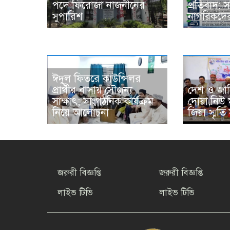
পদে ফিরোজা নাজনীনের
প্রতিবাদ:
সুপারিশ
নাগরিকদের 
ঈদুল ফিতরে কাউন্সিলর
প্রার্থীর বাসায় সৌজন্য
দেশ ও জাত
সাক্ষাৎ; সাংগঠনিক কার্যক্রম
দোয়া,নিউ 
নিয়ে আলোচনা
জিয়া স্মৃ
জরুরী বিজ্ঞপ্তি
জরুরী বিজ্ঞপ্তি
লাইভ টিভি
লাইভ টিভি