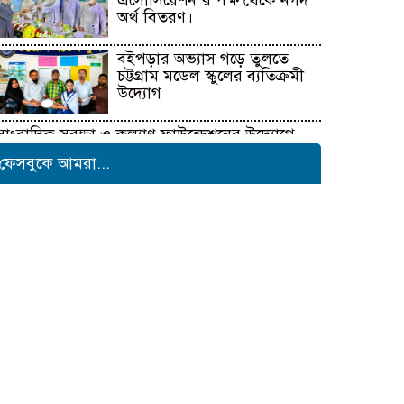
এসোসিয়েশন’র পক্ষ থেকে নগদ
অর্থ বিতরণ।
বইপড়ার অভ্যাস গড়ে তুলতে
চট্টগ্রাম মডেল স্কুলের ব্যতিক্রমী
উদ্যোগ
সাংবাদিক সুরক্ষা ও কল্যাণ ফাউন্ডেশনের উদ্যোগে
রাউজানে বৃক্ষরোপণ কর্মসূচি
ফেসবুকে আমরা...
টাংগাইলের ধনবাড়ীতে কৃষকদের
মাঝে আমন মৌসুমের কৃষি
উপকরণ বিতরণ।
মাদকের বিরুদ্ধে সমন্বিত জাতীয়
উদ্যোগের ডাক ইনফো বাংলার
কুষ্টিয়ায় শিল্পপতি আলাউদ্দিন
আহমেদের জন্মদিনে ব্যতিক্রমী
আত্মীয় সম্মেলন