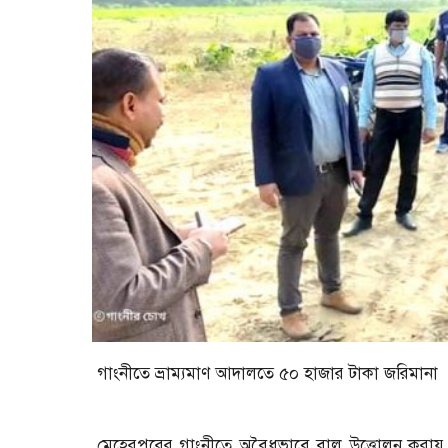
গাংনীতে ভ্রাম্যমাণ আদালতে ৫০ হাজার টাকা জরিমানা
মেহেরপুরের গাংনীতে অবৈধভাবে বালু উত্তোলন করায় 