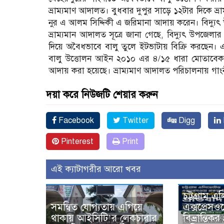
ভ্রাম্যমাণ আদালত। বুধবার দুপুর সাড়ে ১২টার দিকে ভ্রাম
নুর এ আলম সিদ্দিকী এ জরিমানা আদায় করেন। বিদ্যুৎ উ
ভ্রাম্যমান আদালত সূত্রে জানা গেছে, বিদ্যুৎ উপজেলার
দিয়ে অবৈধভাবে বালু তুলে ইটভাটায় বিক্রি করছেন। 
বালু উত্তোলন আইন ২০১০ এর ৪/১৫ ধারা মোতাবেক ভ
আদায় করা হয়েছে। ভ্রাম্যমাণ আদালত পরিচালনায় গ
দয়া করে নিউজটি শেয়ার করুন
Facebook
Twitter
Digg
Pinterest
Print
এই ক্যাটাগরীর আরো খবর
চট্টগ্রাম 
সমন্বিত যোগ্যতায় এগিয়ে
এক্সপ্রেসওয়
থাকায় আইসিটি’র লেকচারার
বিভ্রান্তিক