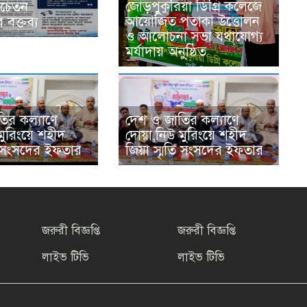
জোড়পুকুরিয়া ডিগ্রি কলেজে
 সচেতন
আয়োজিত পতাকা উত্তোলন
বক্তব্য
ও আলোচনা সভা যথাযোগ্য
মর্যাদায় অনুষ্ঠিত
ির কল্যাণে
দেশ ও জাতির কল্যাণে
মুরিংয়ে শহীদ
দোয়া,নিউ মুরিংয়ে শহীদ
তি সংসদের ইফতার
জিয়া স্মৃতি সংসদের ইফতার
জরুরী বিজ্ঞপ্তি
জরুরী বিজ্ঞপ্তি
লাইভ টিভি
লাইভ টিভি