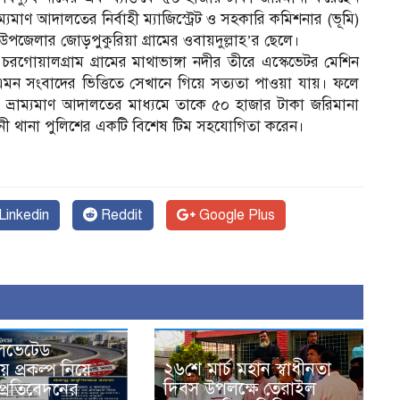
্যমাণ আদালতের নির্বাহী ম্যাজিস্ট্রেট ও সহকারি কমিশনার (ভূমি)
পজেলার জোড়পুকুরিয়া গ্রামের ওবায়দুল্লাহ’র ছেলে।
 চরগোয়ালগ্রাম গ্রামের মাথাভাঙ্গা নদীর তীরে এস্কেভেটর মেশিন
এমন সংবাদের ভিত্তিতে সেখানে গিয়ে সত্যতা পাওয়া যায়। ফলে
্রাম্যমাণ আদালতের মাধ্যমে তাকে ৫০ হাজার টাকা জরিমানা
াংনী থানা পুলিশের একটি বিশেষ টিম সহযোগিতা করেন।
Linkedin
Reddit
Google Plus
এলিভেটেড
২৬শে মার্চ মহান স্বাধীনতা
ে প্রকল্প নিয়ে
দিবস উপলক্ষে তেরাইল
র প্রতিবেদনের