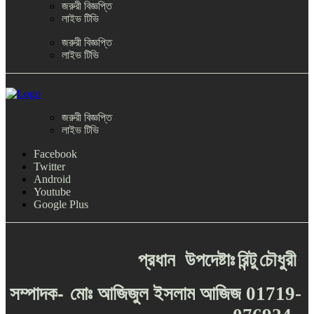
জরুরী বিজ্ঞপ্তি
লাইভ টিভি
জরুরী বিজ্ঞপ্তি
লাইভ টিভি
জরুরী বিজ্ঞপ্তি
লাইভ টিভি
Facebook
Twitter
Android
Youtube
Google Plus
প্রধান
উপদেষ্টাঃ
রিন্টু
চৌধুরী
-
সম্পাদক
মোঃ
আজিজুল
ইসলাম
আজিজ
01719-