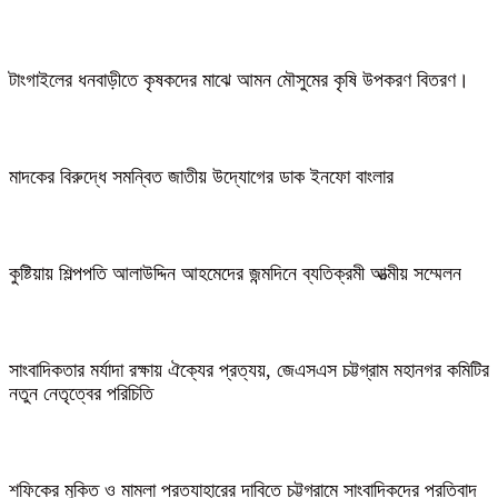
টাংগাইলের ধনবাড়ীতে কৃষকদের মাঝে আমন মৌসুমের কৃষি উপকরণ বিতরণ।
মাদকের বিরুদ্ধে সমন্বিত জাতীয় উদ্যোগের ডাক ইনফো বাংলার
কুষ্টিয়ায় শিল্পপতি আলাউদ্দিন আহমেদের জন্মদিনে ব্যতিক্রমী আত্মীয় সম্মেলন
সাংবাদিকতার মর্যাদা রক্ষায় ঐক্যের প্রত্যয়, জেএসএস চট্টগ্রাম মহানগর কমিটির
নতুন নেতৃত্বের পরিচিতি
শফিকের মুক্তি ও মামলা প্রত্যাহারের দাবিতে চট্টগ্রামে সাংবাদিকদের প্রতিবাদ