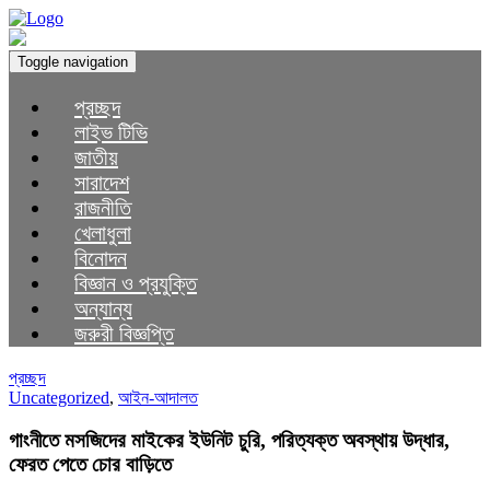
Toggle navigation
প্রচ্ছদ
লাইভ টিভি
জাতীয়
সারাদেশ
রাজনীতি
খেলাধুলা
বিনোদন
বিজ্ঞান ও প্রযুক্তি
অন্যান্য
জরুরী বিজ্ঞপ্তি
প্রচ্ছদ
Uncategorized
,
আইন-আদালত
গাংনীতে মসজিদের মাইকের ইউনিট চুরি, পরিত্যক্ত অবস্থায় উদ্ধার,
ফেরত পেতে চোর বাড়িতে