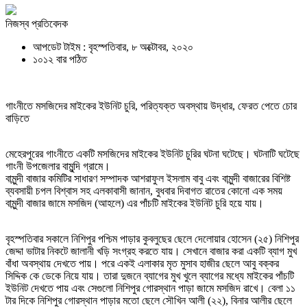
নিজস্ব প্রতিবেদক
আপডেট টাইম : বৃহস্পতিবার, ৮ অক্টোবর, ২০২০
১০১২ বার পঠিত
গাংনীতে মসজিদের মাইকের ইউনিট চুরি, পরিত্যক্ত অবস্থায় উদ্ধার, ফেরত পেতে চোর
বাড়িতে
মেহেরপুরের গাংনীতে একটি মসজিদের মাইকের ইউনিট চুরির ঘটনা ঘটেছে। ঘটনাটি ঘটেছে
গাংনী উপজেলার বামুন্দি গ্রামে।
বামুন্দী বাজার কমিটির সাধারণ সম্পাদক আশরাফুল ইসলাম বাবু এবং বামুন্দী বাজারের বিশিষ্ট
ব্যবসায়ী চপল বিশ্বাস সহ এলকাবাসী জানান, বুধবার দিবাগত রাতের কোনো এক সময়
বামুন্দী বাজার জামে মসজিদ (আহলে) এর পাঁচটি মাইকের ইউনিট চুরি হয়ে যায়।
বৃহস্পতিবার সকালে নিশিপুর পশ্চিম পাড়ার কুবলুছের ছেলে দেলোয়ার হোসেন (২৫) নিশিপুর
জেদ্দা ভাটার নিকটে জালানী খড়ি সংগ্রহ করতে যায়। সেখানে বাজার করা একটি ব্যাগ মুখ
বাঁধা অবস্থায় দেখতে পায়। পরে একই এলাকার মৃত মুসাব হাজীর ছেলে আবু বক্কর
সিদ্দিক কে ডেকে নিয়ে যায়। তারা দুজনে ব্যাগের মুখ খুলে ব্যাগের মধ্যে মাইকের পাঁচটি
ইউনিট দেখতে পায় এবং সেগুলো নিশিপুর গোরস্থান পাড়া জামে মসজিদ রাখে। বেলা ১১
টার দিকে নিশিপুর গোরস্থান পাড়ার মতো ছেলে সৌখিন আলী (২২), বিনার আলীর ছেলে