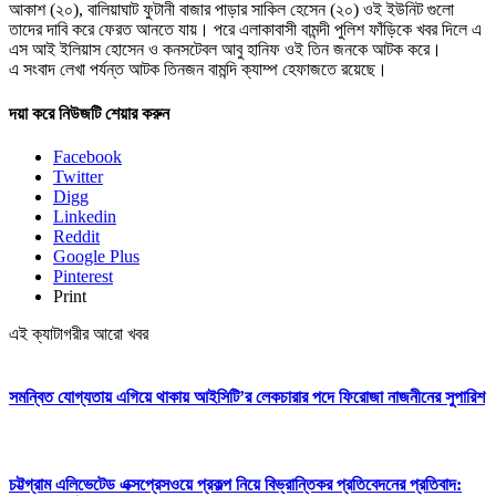
আকাশ (২০), বালিয়াঘাট ফুটানী বাজার পাড়ার সাকিল হেসেন (২০) ওই ইউনিট গুলো
তাদের দাবি করে ফেরত আনতে যায়। পরে এলাকাবাসী বামন্দী পুলিশ ফাঁড়িকে খবর দিলে এ
এস আই ইলিয়াস হোসেন ও কনসটেবল আবু হানিফ ওই তিন জনকে আটক করে।
এ সংবাদ লেখা পর্যন্ত আটক তিনজন বামন্দি ক্যাম্প হেফাজতে রয়েছে।
দয়া করে নিউজটি শেয়ার করুন
Facebook
Twitter
Digg
Linkedin
Reddit
Google Plus
Pinterest
Print
এই ক্যাটাগরীর আরো খবর
সমন্বিত যোগ্যতায় এগিয়ে থাকায় আইসিটি’র লেকচারার পদে ফিরোজা নাজনীনের সুপারিশ
চট্টগ্রাম এলিভেটেড এক্সপ্রেসওয়ে প্রকল্প নিয়ে বিভ্রান্তিকর প্রতিবেদনের প্রতিবাদ: