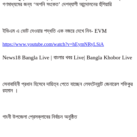
গণমাধ্যমের জন্য ‘অশনি সংকেত’ দেশব্যাপী আন্দোলনের হুঁশিয়ারি
ইভিএম এ ভোট দেওয়ার পদ্ধতি এক নজরে দেখে নিন- EVM
https://www.youtube.com/watch?v=hEymNRyLSiA
News18 Bangla Live | বাংলার খবর Live| Bangla Khobor Live
সেনাবাহিনী প্রধান হিসেবে দায়িত্ব পেতে যাচ্ছেন লেফটেন্যান্ট জেনারেল শফিকুর
রহমান ।
গাংনী উপজেলা প্রেসক্লাবের নির্বাচন অনুষ্ঠিত