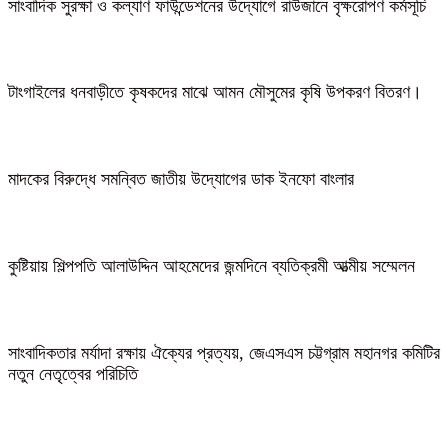
সাংবাদিক সুরক্ষা ও কল্যাণ ফাউন্ডেশনের উদ্যোগে রাউজানে বৃক্ষরোপণ কর্মসূচি
টাংগাইলের ধনবাড়ীতে কৃষকদের মাঝে আমন মৌসুমের কৃষি উপকরণ বিতরণ।
মাদকের বিরুদ্ধে সমন্বিত জাতীয় উদ্যোগের ডাক ইনফো বাংলার
কুষ্টিয়ায় শিল্পপতি আলাউদ্দিন আহমেদের জন্মদিনে ব্যতিক্রমী আত্মীয় সম্মেলন
সাংবাদিকতার মর্যাদা রক্ষায় ঐক্যের প্রত্যয়, জেএসএস চট্টগ্রাম মহানগর কমিটির
নতুন নেতৃত্বের পরিচিতি