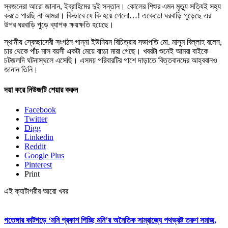
স্বজনেরা আরো জানান, ইব্রাহিমের দুই সন্তান। কোলের শিশুর এমন মৃত্যু সত্যিই সহ্য
করতে পারছি না আমরা। কিভাবে যে কি হয়ে গেলো…! একেতো ঘরবাড়ি পুড়েছে এর
উপর ঘরবাড়ি পুড়ে ব্যাপক ক্ষয়ক্ষতি হয়েছে।
স্থানীয় স্বেচ্ছাসেবী সংগঠন গান্না ইউনিয়ন বিচিত্রার সভাপতি মো. মাসুম বিল্লাহ বলেন,
চার থেকে পাঁচ মাস বয়সী একটা মেয়ে বাচ্চা মারা গেছে। খবরটা শুনেই আমরা বাইকে
চটজলদি ঘটনাস্থলে এসেছি। এসময় পরিবারটির পাশে দাড়াতে বিত্তবানদের আহ্ববানও
জানান তিনি।
দয়া করে নিউজটি শেয়ার করুন
Facebook
Twitter
Digg
Linkedin
Reddit
Google Plus
Pinterest
Print
এই ক্যাটাগরীর আরো খবর
পতেঙ্গার কাটগড়ে ‘মনি প্রকাশ পিচ্ছি মনি’র অনৈতিক সাম্রাজ্যে পথভ্রষ্ট তরুণ সমাজ,