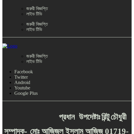
জরুরী বিজ্ঞপ্তি
লাইভ টিভি
জরুরী বিজ্ঞপ্তি
লাইভ টিভি
জরুরী বিজ্ঞপ্তি
লাইভ টিভি
Facebook
Twitter
Android
Youtube
Google Plus
প্রধান
উপদেষ্টাঃ
রিন্টু
চৌধুরী
-
সম্পাদক
মোঃ
আজিজুল
ইসলাম
আজিজ
01719-