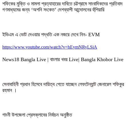
শফিকের মুক্তি ও মামলা প্রত্যাহারের দাবিতে চট্টগ্রামে সাংবাদিকদের প্রতিবাদ
গণমাধ্যমের জন্য ‘অশনি সংকেত’ দেশব্যাপী আন্দোলনের হুঁশিয়ারি
ইভিএম এ ভোট দেওয়ার পদ্ধতি এক নজরে দেখে নিন- EVM
https://www.youtube.com/watch?v=hEymNRyLSiA
News18 Bangla Live | বাংলার খবর Live| Bangla Khobor Live
সেনাবাহিনী প্রধান হিসেবে দায়িত্ব পেতে যাচ্ছেন লেফটেন্যান্ট জেনারেল শফিকুর
রহমান ।
গাংনী উপজেলা প্রেসক্লাবের নির্বাচন অনুষ্ঠিত