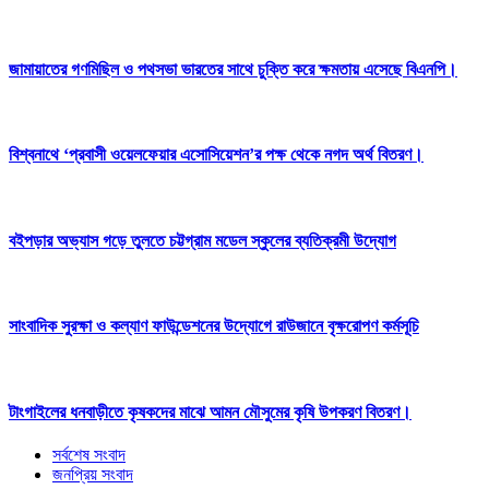
জামায়াতের গণমিছিল ও পথসভা ভারতের সাথে চুক্তি করে ক্ষমতায় এসেছে বিএনপি।
বিশ্বনাথে ‘প্রবাসী ওয়েলফেয়ার এসোসিয়েশন’র পক্ষ থেকে নগদ অর্থ বিতরণ।
বইপড়ার অভ্যাস গড়ে তুলতে চট্টগ্রাম মডেল স্কুলের ব্যতিক্রমী উদ্যোগ
সাংবাদিক সুরক্ষা ও কল্যাণ ফাউন্ডেশনের উদ্যোগে রাউজানে বৃক্ষরোপণ কর্মসূচি
টাংগাইলের ধনবাড়ীতে কৃষকদের মাঝে আমন মৌসুমের কৃষি উপকরণ বিতরণ।
সর্বশেষ সংবাদ
জনপ্রিয় সংবাদ