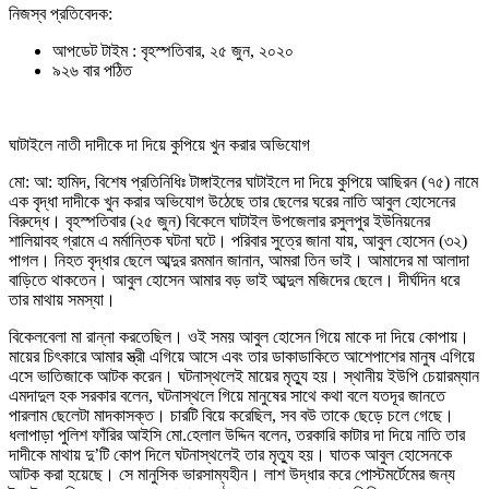
নিজস্ব প্রতিবেদক:
আপডেট টাইম : বৃহস্পতিবার, ২৫ জুন, ২০২০
৯২৬ বার পঠিত
ঘাটাইলে নাতী দাদীকে দা দিয়ে কুপিয়ে খুন করার অভিযোগ
মো: আ: হামিদ, বিশেষ প্রতিনিধিঃ টাঙ্গাইলের ঘাটাইলে দা দিয়ে কুপিয়ে আছিরন (৭৫) নামে
এক বৃদ্ধা দাদীকে খুন করার অভিযোগ উঠেছে তার ছেলের ঘরের নাতি আবুল হোসেনের
বিরুদ্ধে। বৃহস্পতিবার (২৫ জুন) বিকেলে ঘাটাইল উপজেলার রসুলপুর ইউনিয়নের
শালিয়াবহ গ্রামে এ মর্মান্তিক ঘটনা ঘটে। পরিবার সুত্রে জানা যায়, আবুল হোসেন (৩২)
পাগল। নিহত বৃদ্ধার ছেলে আব্দুর রমমান জানান, আমরা তিন ভাই। আমাদের মা আলাদা
বাড়িতে থাকতেন। আবুল হোসেন আমার বড় ভাই আব্দুল মজিদের ছেলে। দীর্ঘদিন ধরে
তার মাথায় সমস্যা।
বিকেলবেলা মা রান্না করতেছিল। ওই সময় আবুল হোসেন গিয়ে মাকে দা দিয়ে কোপায়।
মায়ের চিৎকারে আমার স্ত্রী এগিয়ে আসে এবং তার ডাকাডাকিতে আশেপাশের মানুষ এগিয়ে
এসে ভাতিজাকে আটক করেন। ঘটনাস্থলেই মায়ের মৃত্যু হয়। স্থানীয় ইউপি চেয়ারম্যান
এমদাদুল হক সরকার বলেন, ঘটনাস্থলে গিয়ে মানুষের সাথে কথা বলে যতদূর জানতে
পারলাম ছেলেটা মাদকাসক্ত। চারটি বিয়ে করেছিল, সব বউ তাকে ছেড়ে চলে গেছে।
ধলাপাড়া পুলিশ ফাঁরির আইসি মো.হেলাল উদ্দিন বলেন, তরকারি কাটার দা দিয়ে নাতি তার
দাদীকে মাথায় দু’টি কোপ দিলে ঘটনাস্থলেই তার মৃত্যু হয়। ঘাতক আবুল হোসেনকে
আটক করা হয়েছে। সে মানুসিক ভারসাম্যহীন। লাশ উদ্ধার করে পোস্টমর্টেমের জন্য