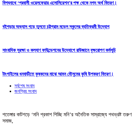
বিশ্বনাথে ‘প্রবাসী ওয়েলফেয়ার এসোসিয়েশন’র পক্ষ থেকে নগদ অর্থ বিতরণ।
বইপড়ার অভ্যাস গড়ে তুলতে চট্টগ্রাম মডেল স্কুলের ব্যতিক্রমী উদ্যোগ
সাংবাদিক সুরক্ষা ও কল্যাণ ফাউন্ডেশনের উদ্যোগে রাউজানে বৃক্ষরোপণ কর্মসূচি
টাংগাইলের ধনবাড়ীতে কৃষকদের মাঝে আমন মৌসুমের কৃষি উপকরণ বিতরণ।
সর্বশেষ সংবাদ
জনপ্রিয় সংবাদ
পতেঙ্গার কাটগড়ে ‘মনি প্রকাশ পিচ্ছি মনি’র অনৈতিক সাম্রাজ্যে পথভ্রষ্ট তরুণ
সমাজ,