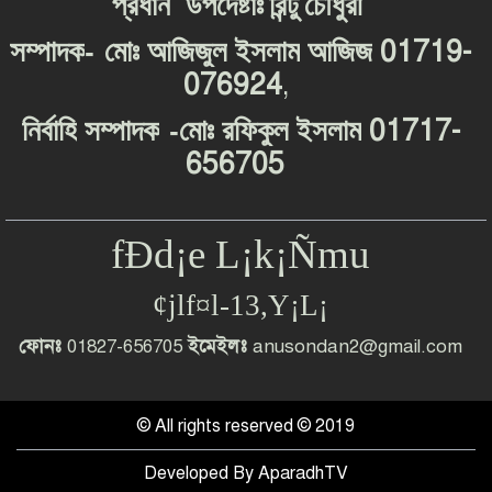
প্রধান
উপদেষ্টাঃ
রিন্টু
চৌধুরী
-
01719-
সম্পাদক
মোঃ
আজিজুল
ইসলাম
আজিজ
076924
,
-
01717-
নির্বাহি
সম্পাদক
মোঃ
রফিকুল
ইসলাম
656705
fÐd¡e L¡k¡Ñmu
¢jlf¤l-13,Y¡L¡
ফোনঃ
01827-656705
ইমেইলঃ
anusondan2@gmail.com
© All rights reserved © 2019
Developed By
AparadhTV