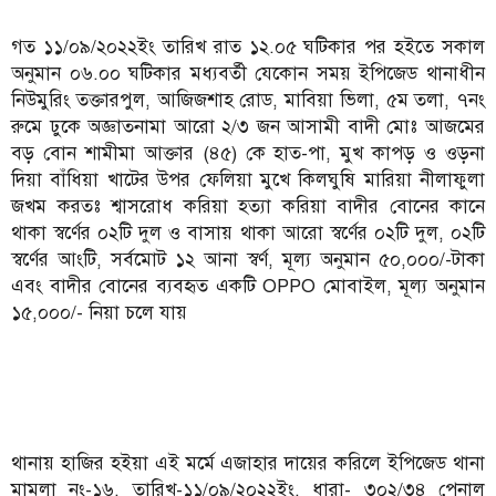
গত ১১/০৯/২০২২ইং তারিখ রাত ১২.০৫ ঘটিকার পর হইতে সকাল
অনুমান ০৬.০০ ঘটিকার মধ্যবর্তী যেকোন সময় ইপিজেড থানাধীন
নিউমুরিং তক্তারপুল, আজিজশাহ রোড, মাবিয়া ভিলা, ৫ম তলা, ৭নং
রুমে ঢুকে অজ্ঞাতনামা আরো ২/৩ জন আসামী বাদী মোঃ আজমের
বড় বোন শামীমা আক্তার (৪৫) কে হাত-পা, মুখ কাপড় ও ওড়না
দিয়া বাঁধিয়া খাটের উপর ফেলিয়া মুখে কিলঘুষি মারিয়া নীলাফুলা
জখম করতঃ শ্বাসরোধ করিয়া হত্যা করিয়া বাদীর বোনের কানে
থাকা স্বর্ণের ০২টি দুল ও বাসায় থাকা আরো স্বর্ণের ০২টি দুল, ০২টি
স্বর্ণের আংটি, সর্বমোট ১২ আনা স্বর্ণ, মূল্য অনুমান ৫০,০০০/-টাকা
এবং বাদীর বোনের ব্যবহৃত একটি OPPO মোবাইল, মূল্য অনুমান
১৫,০০০/- নিয়া চলে যায়
থানায় হাজির হইয়া এই মর্মে এজাহার দায়ের করিলে ইপিজেড থানা
মামলা নং-১৬, তারিখ-১১/০৯/২০২২ইং, ধারা- ৩০২/৩৪ পেনাল