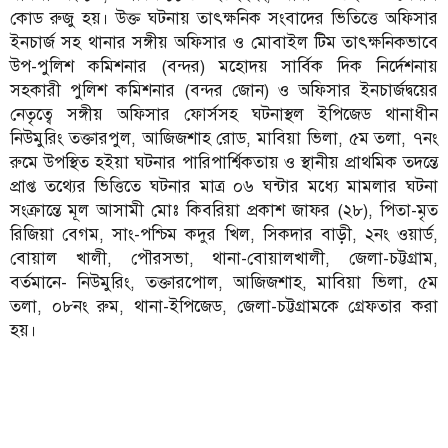
কোড রুজু হয়। উক্ত ঘটনায় তাৎক্ষনিক সংবাদের ভিতিত্তে অফিসার
ইনচার্জ সহ থানার সঙ্গীয় অফিসার ও মোবাইল টিম তাৎক্ষনিকভাবে
উপ-পুলিশ কমিশনার (বন্দর) মহোদয় সার্বিক দিক নির্দেশনায়
সহকারী পুলিশ কমিশনার (বন্দর জোন) ও অফিসার ইনচার্জদ্বয়ের
নেতৃত্বে সঙ্গীয় অফিসার ফোর্সসহ ঘটনাস্থল ইপিজেড থানাধীন
নিউমুরিং তক্তারপুল, আজিজশাহ রোড, মাবিয়া ভিলা, ৫ম তলা, ৭নং
রুমে উপস্থিত হইয়া ঘটনার পারিপার্শ্বিকতায় ও স্থানীয় প্রাথমিক তদন্তে
প্রাপ্ত তথ্যের ভিত্তিতে ঘটনার মাত্র ০৬ ঘন্টার মধ্যে মামলার ঘটনা
সংক্রান্তে মূল আসামী মোঃ কিবরিয়া প্রকাশ জাফর (২৮), পিতা-মৃত
রিজিয়া বেগম, সাং-পশ্চিম কদুর খিল, সিকদার বাড়ী, ২নং ওয়ার্ড,
বোয়াল খালী, পৌরসভা, থানা-বোয়ালখালী, জেলা-চট্টগ্রাম,
বর্তমানে- নিউমুরিং, তক্তারপোল, আজিজশাহ, মাবিয়া ভিলা, ৫ম
তলা, ০৮নং রুম, থানা-ইপিজেড, জেলা-চট্টগ্রামকে গ্রেফতার করা
হয়।