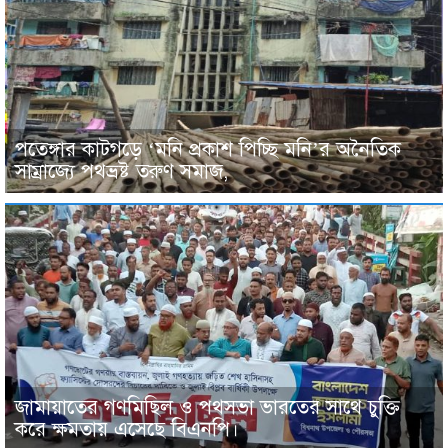
পতেঙ্গার কাটগড়ে ‘মনি প্রকাশ পিচ্ছি মনি’র অনৈতিক
সাম্রাজ্যে পথভ্রষ্ট তরুণ সমাজ,
জামায়াতের গণমিছিল ও পথসভা ভারতের সাথে চুক্তি
করে ক্ষমতায় এসেছে বিএনপি।