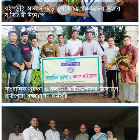
বইপড়ার অভ্যাস গড়ে তুলতে চট্টগ্রাম মডেল স্কুলের
ব্যতিক্রমী উদ্যোগ
সাংবাদিক সুরক্ষা ও কল্যাণ ফাউন্ডেশনের উদ্যোগে
রাউজানে বৃক্ষরোপণ কর্মসূচি