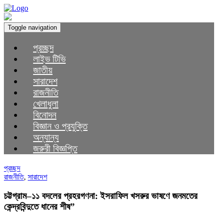
Toggle navigation
প্রচ্ছদ
লাইভ টিভি
জাতীয়
সারাদেশ
রাজনীতি
খেলাধুলা
বিনোদন
বিজ্ঞান ও প্রযুক্তি
অন্যান্য
জরুরী বিজ্ঞপ্তি
প্রচ্ছদ
রাজনীতি
,
সারাদেশ
চট্টগ্রাম–১১ বদলের প্রহরগণনা: ইসরাফিল খসরুর ভাষণে জনমতের
কেন্দ্রবিন্দুতে ধানের শীষ”