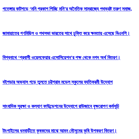
পতেঙ্গার কাটগড়ে ‘মনি প্রকাশ পিচ্ছি মনি’র অনৈতিক সাম্রাজ্যে পথভ্রষ্ট তরুণ সমাজ,
জামায়াতের গণমিছিল ও পথসভা ভারতের সাথে চুক্তি করে ক্ষমতায় এসেছে বিএনপি।
বিশ্বনাথে ‘প্রবাসী ওয়েলফেয়ার এসোসিয়েশন’র পক্ষ থেকে নগদ অর্থ বিতরণ।
বইপড়ার অভ্যাস গড়ে তুলতে চট্টগ্রাম মডেল স্কুলের ব্যতিক্রমী উদ্যোগ
সাংবাদিক সুরক্ষা ও কল্যাণ ফাউন্ডেশনের উদ্যোগে রাউজানে বৃক্ষরোপণ কর্মসূচি
টাংগাইলের ধনবাড়ীতে কৃষকদের মাঝে আমন মৌসুমের কৃষি উপকরণ বিতরণ।