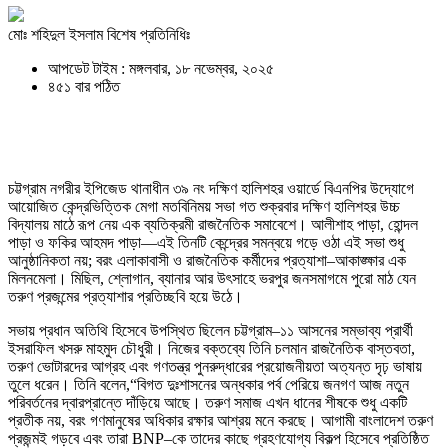
মোঃ শহিদুল ইসলাম বিশেষ প্রতিনিধিঃ
আপডেট টাইম : মঙ্গলবার, ১৮ নভেম্বর, ২০২৫
৪৫১ বার পঠিত
চট্টগ্রাম নগরীর ইপিজেড থানাধীন ৩৯ নং দক্ষিণ হালিশহর ওয়ার্ডে বিএনপির উদ্যোগে
আয়োজিত কেন্দ্রভিত্তিক মেগা মতবিনিময় সভা গত শুক্রবার দক্ষিণ হালিশহর উচ্চ
বিদ্যালয় মাঠে রূপ নেয় এক ব্যতিক্রমী রাজনৈতিক সমাবেশে। আলীশাহ পাড়া, হোন্দল
পাড়া ও ফকির আহমদ পাড়া—এই তিনটি কেন্দ্রের সমন্বয়ে গড়ে ওঠা এই সভা শুধু
আনুষ্ঠানিকতা নয়; বরং এলাকাবাসী ও রাজনৈতিক কর্মীদের প্রত্যাশা–আকাঙ্ক্ষার এক
মিলনমেলা। মিছিল, শ্লোগান, ব্যানার আর উৎসাহে ভরপুর জনসমাগমে পুরো মাঠ যেন
তরুণ প্রজন্মের প্রত্যাশার প্রতিচ্ছবি হয়ে উঠে।
সভায় প্রধান অতিথি হিসেবে উপস্থিত ছিলেন চট্টগ্রাম–১১ আসনের সম্ভাব্য প্রার্থী
ইসরাফিল খসরু মাহমুদ চৌধুরী। নিজের বক্তব্যে তিনি চলমান রাজনৈতিক বাস্তবতা,
তরুণ ভোটারদের আগ্রহ এবং গণতন্ত্র পুনরুদ্ধারের প্রয়োজনীয়তা অত্যন্ত দৃঢ় ভাষায়
তুলে ধরেন। তিনি বলেন,“বিগত দুঃশাসনের অন্ধকার পর্ব পেরিয়ে জনগণ আজ নতুন
পরিবর্তনের দ্বারপ্রান্তে দাঁড়িয়ে আছে। তরুণ সমাজ এখন ধানের শীষকে শুধু একটি
প্রতীক নয়, বরং গণমানুষের অধিকার রক্ষার আশ্রয় মনে করছে। আগামী বাংলাদেশ তরুণ
প্রজন্মই গড়বে এবং তারা BNP–কে তাদের কাছে গ্রহণযোগ্য বিকল্প হিসেবে প্রতিষ্ঠিত