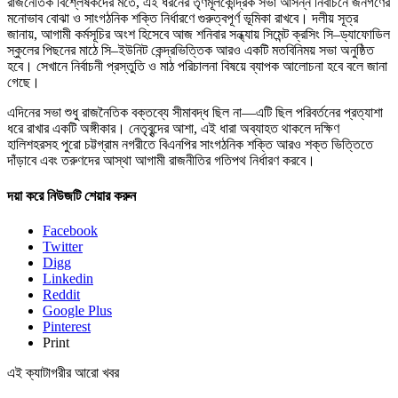
রাজনৈতিক বিশ্লেষকদের মতে, এই ধরনের তৃণমূলকেন্দ্রিক সভা আসন্ন নির্বাচনে জনগণের
মনোভাব বোঝা ও সাংগঠনিক শক্তি নির্ধারণে গুরুত্বপূর্ণ ভূমিকা রাখবে। দলীয় সূত্র
জানায়, আগামী কর্মসূচির অংশ হিসেবে আজ শনিবার সন্ধ্যায় সিমেন্ট ক্রসিং সি–ড্যাফোডিল
স্কুলের পিছনের মাঠে সি–ইউনিট কেন্দ্রভিত্তিক আরও একটি মতবিনিময় সভা অনুষ্ঠিত
হবে। সেখানে নির্বাচনী প্রস্তুতি ও মাঠ পরিচালনা বিষয়ে ব্যাপক আলোচনা হবে বলে জানা
গেছে।
এদিনের সভা শুধু রাজনৈতিক বক্তব্যে সীমাবদ্ধ ছিল না—এটি ছিল পরিবর্তনের প্রত্যাশা
ধরে রাখার একটি অঙ্গীকার। নেতৃবৃন্দের আশা, এই ধারা অব্যাহত থাকলে দক্ষিণ
হালিশহরসহ পুরো চট্টগ্রাম নগরীতে বিএনপির সাংগঠনিক শক্তি আরও শক্ত ভিত্তিতে
দাঁড়াবে এবং তরুণদের আস্থা আগামী রাজনীতির গতিপথ নির্ধারণ করবে।
দয়া করে নিউজটি শেয়ার করুন
Facebook
Twitter
Digg
Linkedin
Reddit
Google Plus
Pinterest
Print
এই ক্যাটাগরীর আরো খবর