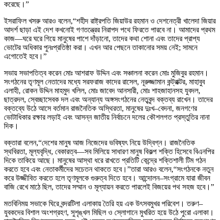
করেছে।”
ইসরাফিল খসরু আরও বলেন,“শহীদ রাষ্ট্রপতি জিয়াউর রহমান ও দেশনেত্রী খালেদা জিয়ার
আদর্শ ছাড়া এই দেশ কখনোই গণতন্ত্রের নিরাপদ পথে ফিরতে পারবে না। আমাদের প্রথম
কাজ—ঘরে ঘরে গিয়ে মানুষের পাশে দাঁড়ানো, তাদের কথা শোনা এবং তাদের প্রাপ্য
ভোটের অধিকার পুনঃপ্রতিষ্ঠা করা। এখন আর পেছনে তাকানোর সময় নেই; সামনে
এগোতেই হবে।”
সভায় সভাপতিত্ব করেন মোঃ আশরাফ উদ্দিন এবং সঞ্চালনা করেন মোঃ মুজিবুর রহমান।
সংগঠনের তৃণমূল নেতাদের মধ্যে সরফরাজ কাদের রাসেল, নূরুজ্জামান কন্ট্রাক্টর, মাহাবুব
এলাহী, রোকন উদ্দিন মাহমুদ খলিল, মোঃ জাবেদ আনসারী, মোঃ শাহজাহানসহ যুবদল,
ছাত্রদল, স্বেচ্ছাসেবক দল এবং অন্যান্য অঙ্গসংগঠনের নেতৃবৃন্দ বক্তব্য রাখেন। তাদের
বক্তব্যে উঠে আসে বর্তমান রাজনৈতিক অস্থিরতা, মানুষের দুঃখ–বেদনা, জনগণের
ভোটাধিকার রক্ষার লড়াই এবং আসন্ন জাতীয় নির্বাচনে দলের কৌশলগত প্রস্তুতির নানা
দিক।
বক্তারা বলেন,“দেশের মানুষ আজ নিজেদের ভবিষ্যৎ নিয়ে উদ্বিগ্ন। রাজনৈতিক
স্থবিরতা, মূল্যবৃদ্ধি, বেকারত্ব—সব মিলিয়ে সাধারণ মানুষ বিকল্প শক্তি হিসেবে বিএনপির
দিকে তাকিয়ে আছে। মানুষের আস্থা ধরে রাখতে প্রতিটি কেন্দ্রে শক্তিশালী টিম গঠন
করতে হবে এবং নেতাকর্মীদের সচেতন থাকতে হবে।”তারা আরও বলেন,“সংগঠনকে নতুন
করে উজ্জীবিত করতে হলে তৃণমূলকে গুরুত্ব দিতে হবে। আন্দোলন–সংগ্রামে যারা জীবন
বাজি রেখে মাঠে ছিল, তাদের সম্মান ও মূল্যায়ন করতে পারলেই বিজয়ের পথ সহজ হবে।”
মতবিনিময় সভাকে ঘিরে বন্দরটিলা এলাকায় তৈরি হয় এক উৎসবমুখর পরিবেশ। তরুণ–
যুবকদের বিশাল অংশগ্রহণ, সুশৃঙ্খল মিছিল ও স্লোগানে মুখরিত হয়ে উঠে পুরো এলাকা।