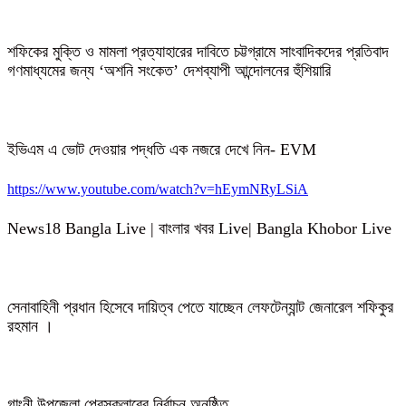
শফিকের মুক্তি ও মামলা প্রত্যাহারের দাবিতে চট্টগ্রামে সাংবাদিকদের প্রতিবাদ
গণমাধ্যমের জন্য ‘অশনি সংকেত’ দেশব্যাপী আন্দোলনের হুঁশিয়ারি
ইভিএম এ ভোট দেওয়ার পদ্ধতি এক নজরে দেখে নিন- EVM
https://www.youtube.com/watch?v=hEymNRyLSiA
News18 Bangla Live | বাংলার খবর Live| Bangla Khobor Live
সেনাবাহিনী প্রধান হিসেবে দায়িত্ব পেতে যাচ্ছেন লেফটেন্যান্ট জেনারেল শফিকুর
রহমান ।
গাংনী উপজেলা প্রেসক্লাবের নির্বাচন অনুষ্ঠিত