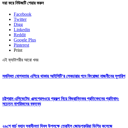
দয়া করে নিউজটি শেয়ার করুন
Facebook
Twitter
Digg
Linkedin
Reddit
Google Plus
Pinterest
Print
এই ক্যাটাগরীর আরো খবর
সমন্বিত যোগ্যতায় এগিয়ে থাকায় আইসিটি’র লেকচারার পদে ফিরোজা নাজনীনের সুপারিশ
চট্টগ্রাম এলিভেটেড এক্সপ্রেসওয়ে প্রকল্প নিয়ে বিভ্রান্তিকর প্রতিবেদনের প্রতিবাদ:
সচেতন নাগরিকদের বক্তব্য
২৬শে মার্চ মহান স্বাধীনতা দিবস উপলক্ষে তেরাইল জোড়পুকুরিয়া ডিগ্রি কলেজে