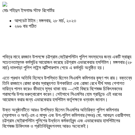
মোঃ শহিদুল ইসলামঃ স্টাফ রিপোর্টার
আপডেট টাইম : মঙ্গলবার, ২৮ মার্চ, ২০২৩
২৬৬ বার পঠিত
পবিত্র মাহে রমজান উপলক্ষে চট্টগ্রাম মেট্রোপলিটন পুলিশ সদস্যদের জন্য একটি স্বাস্থ্য
সচেতনতামূলক কর্মসূচির আয়োজন করেছে চট্টগ্রাম এভারকেয়ার হসপিটাল। মঙ্গলবার (২৮
মার্চ) দামপাড়া পুলিশ লাইন্স মাল্টিপারপাস শেডে এ কর্মসূচি অনুষ্ঠিত হয়।
এতে প্রধান অতিথি হিসেবে উপস্থিত ছিলেন সিএমপি কমিশনার কৃষ্ণ পদ রায়। বক্তব্যে
তিনি রমজানে রোজা রাখার স্বাস্থ্যগত উপকারিতা এবং রোজা রেখে দীর্ঘ সময় পেশাগত
দায়িত্ব পালন করেও কীভাবে সুস্থ থাকা যায় —সেই বিষয়ে বিশেষজ্ঞ চিকিৎসকদের
পরামর্শের উপর গুরুত্বারোপ করেন। সেইসাথে সিএমপির হোম গ্রাউন্ডে এই ধরনের
আয়োজন করার জন্য এভারকেয়ার হসপিটাল কর্তৃপক্ষকে ধন্যবাদ জানান।
উক্ত অনুষ্ঠানটিতে আরও উপস্থিত ছিলেন সিএমপির অতিরিক্ত পুলিশ কমিশনার
(প্রশাসন ও অর্থ) এম এ মাসুদ এবং উপ-পুলিশ কমিশনার (সদর) মো. আবদুল ওয়ারীশসহ
চট্টগ্রাম মেট্রোপলিটন পুলিশের উর্ধ্বতন কর্মকর্তাবৃন্দ এবং এভারকেয়ার হাসপিটালের
বিশেষজ্ঞ চিকিৎসক ও প্রতিনিধিবৃন্দগনসহ আরও অনেকেই।