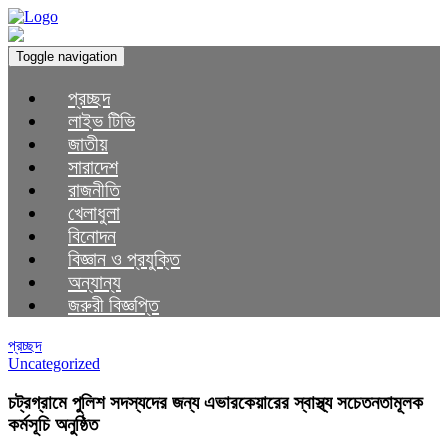
Toggle navigation
প্রচ্ছদ
লাইভ টিভি
জাতীয়
সারাদেশ
রাজনীতি
খেলাধুলা
বিনোদন
বিজ্ঞান ও প্রযুক্তি
অন্যান্য
জরুরী বিজ্ঞপ্তি
প্রচ্ছদ
Uncategorized
চট্রগ্রামে পুলিশ সদস্যদের জন্য এভারকেয়ারের স্বাস্থ্য সচেতনতামূলক
কর্মসূচি অনুষ্ঠিত