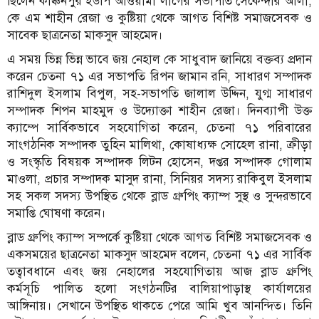
ছিলেন কাঞ্চনপুর ইউপি আওয়ামী লীগের সভাপতি সেকেন্দার আলী,
কে এম শাহীন রেজা ও কুষ্টিয়া থেকে আগত বিশিষ্ট সমাজসেবক ও
সাবেক ছাত্রনেতা মাকসুদ আহমেদ।
এ সময় ভিন্ন ভিন্ন ভাবে জয় নেহাল কে সাধুবাদ জানিয়ে বক্তব্য প্রদান
করেন চেতনা ৭১ এর সভাপতি রিপন জামান রনি, সাধারণ সম্পাদক
রাশিদুল ইসলাম বিপুল, সহ-সভাপতি জালাল উদ্দিন, যুগ্ম সাধারণ
সম্পাদক শিপন মাহমুদ ও উদ্যোক্তা শাহীন রেজা। দিনব্যাপী উক্ত
ক্যাম্পে সার্বিকভাবে সহযোগিতা করেন, চেতনা ৭১ পরিবারের
সাংগঠনিক সম্পাদক তুহিন মালিথা, কোষাধ্যক্ষ সোহেল রানা, ক্রীড়া
ও সংস্কৃতি বিষয়ক সম্পাদক লিটন হোসেন, দপ্তর সম্পাদক গোলাম
মাওলা, প্রচার সম্পাদক মাসুদ রানা, সিনিয়র সদস্য রাকিবুল ইসলাম
সহ সকল সদস্য উপস্থিত থেকে ব্লাড গ্রুপিং ক্যাম্প সুস্থ ও সুন্দরভাবে
সমাপ্তি ঘোষণা করেন।
ব্লাড গ্রুপিং ক্যাম্প সম্পর্কে কুষ্টিয়া থেকে আগত বিশিষ্ট সমাজসেবক ও
একসময়ের ছাত্রনেতা মাকসুদ আহমেদ বলেন, চেতনা ৭১ এর সার্বিক
তত্বাবধানে এবং জয় নেহালের সহযোগিতায় আজ ব্লাড গ্রুপিং
কর্মসূচি পালিত হলো সংগঠনটির বালিয়াপাড়াস্থ কার্যালয়ের
আঙ্গিনায়। সেখানে উপস্থিত থাকতে পেরে আমি খুব আনন্দিত। তিনি