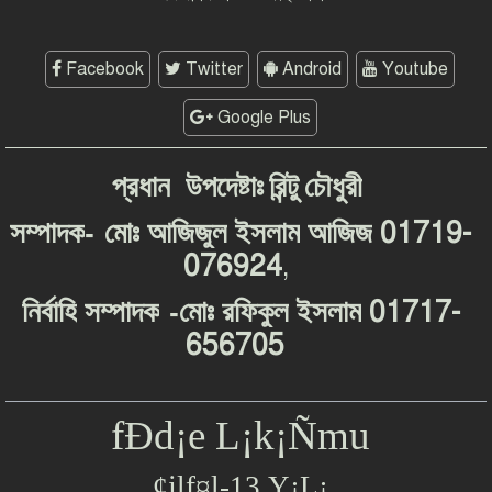
Facebook
Twitter
Android
Youtube
Google Plus
প্রধান
উপদেষ্টাঃ
রিন্টু
চৌধুরী
-
01719-
সম্পাদক
মোঃ
আজিজুল
ইসলাম
আজিজ
076924
,
-
01717-
নির্বাহি
সম্পাদক
মোঃ
রফিকুল
ইসলাম
656705
fÐd¡e L¡k¡Ñmu
¢jlf¤l-13,Y¡L¡