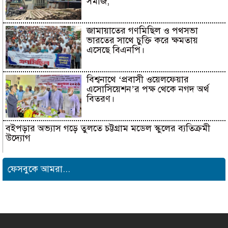
সমাজ,
জামায়াতের গণমিছিল ও পথসভা
ভারতের সাথে চুক্তি করে ক্ষমতায়
এসেছে বিএনপি।
বিশ্বনাথে ‘প্রবাসী ওয়েলফেয়ার
এসোসিয়েশন’র পক্ষ থেকে নগদ অর্থ
বিতরণ।
বইপড়ার অভ্যাস গড়ে তুলতে চট্টগ্রাম মডেল স্কুলের ব্যতিক্রমী
উদ্যোগ
সাংবাদিক সুরক্ষা ও কল্যাণ
ফেসবুকে আমরা...
ফাউন্ডেশনের উদ্যোগে রাউজানে
বৃক্ষরোপণ কর্মসূচি
টাংগাইলের ধনবাড়ীতে কৃষকদের মাঝে
আমন মৌসুমের কৃষি উপকরণ বিতরণ।