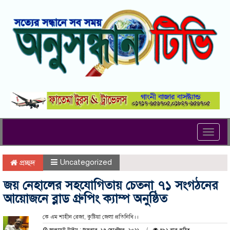
Toggl
navig
Uncategorized
প্রচ্ছদ
জয় নেহালের সহযোগিতায় চেতনা ৭১ সংগঠনের
আয়োজনে ব্লাড গ্রুপিং ক্যাম্প অনুষ্ঠিত
কে এম শাহীন রেজা, কুষ্টিয়া জেলা প্রতিনিধি।।
আপডেট টাইম : শুক্রবার, ১৭ সেপ্টেম্বর, ২০২১
৭৯২ বার পঠিত