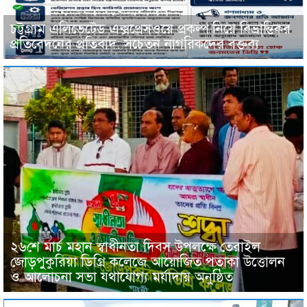
চট্টগ্রাম এলিভেটেড এক্সপ্রেসওয়ে প্রকল্প নিয়ে বিভ্রান্তিকর
প্রতিবেদনের প্রতিবাদ: সচেতন নাগরিকদের বক্তব্য
২৬শে মার্চ মহান স্বাধীনতা দিবস উপলক্ষে তেরাইল
জোড়পুকুরিয়া ডিগ্রি কলেজে আয়োজিত পতাকা উত্তোলন
ও আলোচনা সভা যথাযোগ্য মর্যাদায় অনুষ্ঠিত