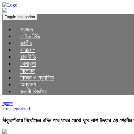
Toggle navigation
প্রচ্ছদ
লাইভ টিভি
জাতীয়
সারাদেশ
রাজনীতি
খেলাধুলা
বিনোদন
বিজ্ঞান ও প্রযুক্তি
অন্যান্য
জরুরী বিজ্ঞপ্তি
প্রচ্ছদ
Uncategorized
ঠাকুরগাঁওয়ে নিখোঁজের ৪দিন পরে ঘরের মেঝে খুরে লাশ উদ্ধার ৩য় শ্রেনীর 