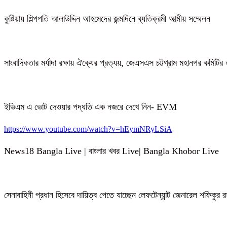
কুষ্টিয়ায় শিল্পপতি আলাউদ্দিন আহমেদের জন্মদিনে ব্যতিক্রমী আত্মীয় সম্মেলন
সাংবাদিকতার মর্যাদা রক্ষায় ঐক্যের প্রত্যয়, জেএসএস চট্টগ্রাম মহানগর কমিটির 
ইভিএম এ ভোট দেওয়ার পদ্ধতি এক নজরে দেখে নিন- EVM
https://www.youtube.com/watch?v=hEymNRyLSiA
News18 Bangla Live | বাংলার খবর Live| Bangla Khobor Live
সেনাবাহিনী প্রধান হিসেবে দায়িত্ব পেতে যাচ্ছেন লেফটেন্যান্ট জেনারেল শফিকুর