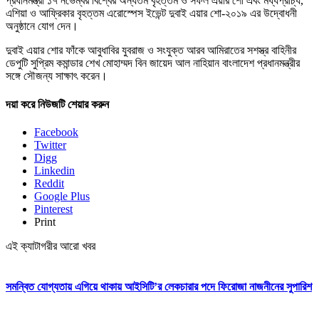
প্রধানমন্ত্রী ১৭ নভেম্বর বিশ্বের অন্যতম বৃহত্তম ও সফল এয়ার শো এবং মধ্যপ্রাচ্য,
এশিয়া ও আফ্রিকার বৃহত্তম এরোস্পেস ইভেন্ট দুবাই এয়ার শো-২০১৯ এর উদ্বোধনী
অনুষ্ঠানে যোগ দেন।
দুবাই এয়ার শোর ফাঁকে আবুধাবির যুবরাজ ও সংযুক্ত আরব আমিরাতের সশস্ত্র বাহিনীর
ডেপুটি সুপ্রিম কমান্ডার শেখ মোহাম্মদ বিন জায়েদ আল নাহিয়ান বাংলাদেশ প্রধানমন্ত্রীর
সঙ্গে সৌজন্য সাক্ষাৎ করেন।
দয়া করে নিউজটি শেয়ার করুন
Facebook
Twitter
Digg
Linkedin
Reddit
Google Plus
Pinterest
Print
এই ক্যাটাগরীর আরো খবর
সমন্বিত যোগ্যতায় এগিয়ে থাকায় আইসিটি’র লেকচারার পদে ফিরোজা নাজনীনের সুপারিশ