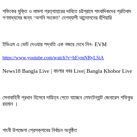
শফিকের মুক্তি ও মামলা প্রত্যাহারের দাবিতে চট্টগ্রামে সাংবাদিকদের প্রতিবাদ
গণমাধ্যমের জন্য ‘অশনি সংকেত’ দেশব্যাপী আন্দোলনের হুঁশিয়ারি
ইভিএম এ ভোট দেওয়ার পদ্ধতি এক নজরে দেখে নিন- EVM
https://www.youtube.com/watch?v=hEymNRyLSiA
News18 Bangla Live | বাংলার খবর Live| Bangla Khobor Live
সেনাবাহিনী প্রধান হিসেবে দায়িত্ব পেতে যাচ্ছেন লেফটেন্যান্ট জেনারেল শফিকুর
রহমান ।
গাংনী উপজেলা প্রেসক্লাবের নির্বাচন অনুষ্ঠিত