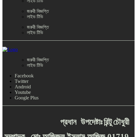
লাইভ টিভি
জরুরী বিজ্ঞপ্তি
লাইভ টিভি
জরুরী বিজ্ঞপ্তি
লাইভ টিভি
জরুরী বিজ্ঞপ্তি
লাইভ টিভি
Facebook
Twitter
Android
Youtube
Google Plus
প্রধান
উপদেষ্টাঃ
রিন্টু
চৌধুরী
-
সম্পাদক
মোঃ
আজিজুল
ইসলাম
আজিজ
01719-