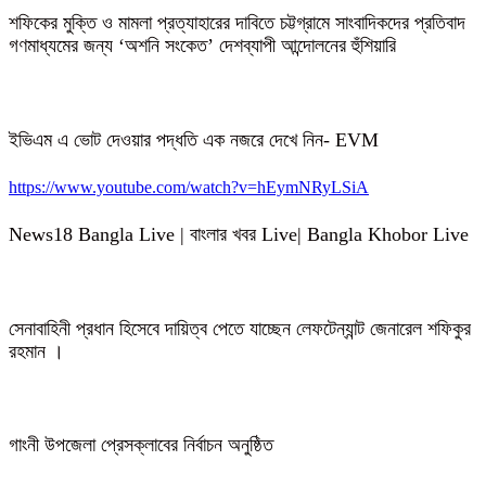
শফিকের মুক্তি ও মামলা প্রত্যাহারের দাবিতে চট্টগ্রামে সাংবাদিকদের প্রতিবাদ
গণমাধ্যমের জন্য ‘অশনি সংকেত’ দেশব্যাপী আন্দোলনের হুঁশিয়ারি
ইভিএম এ ভোট দেওয়ার পদ্ধতি এক নজরে দেখে নিন- EVM
https://www.youtube.com/watch?v=hEymNRyLSiA
News18 Bangla Live | বাংলার খবর Live| Bangla Khobor Live
সেনাবাহিনী প্রধান হিসেবে দায়িত্ব পেতে যাচ্ছেন লেফটেন্যান্ট জেনারেল শফিকুর
রহমান ।
গাংনী উপজেলা প্রেসক্লাবের নির্বাচন অনুষ্ঠিত