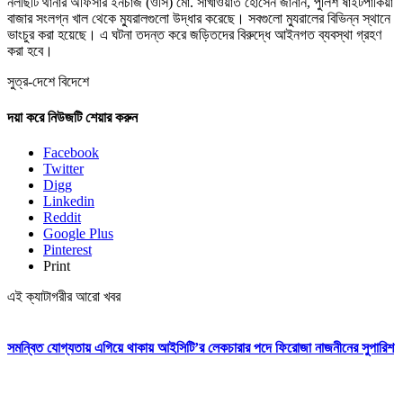
নলছিটি থানার অফিসার ইনচার্জ (ওসি) মো. সাখাওয়াত হোসেন জানান, পুলিশ ষাইটপাকিয়া
বাজার সংলগ্ন খাল থেকে ম্যুরালগুলো উদ্ধার করেছে। সবগুলো ম্যুরালের বিভিন্ন স্থানে
ভাংচুর করা হয়েছে। এ ঘটনা তদন্ত করে জড়িতদের বিরুদ্ধে আইনগত ব্যবস্থা গ্রহণ
করা হবে।
সুত্র-দেশে বিদেশে
দয়া করে নিউজটি শেয়ার করুন
Facebook
Twitter
Digg
Linkedin
Reddit
Google Plus
Pinterest
Print
এই ক্যাটাগরীর আরো খবর
সমন্বিত যোগ্যতায় এগিয়ে থাকায় আইসিটি’র লেকচারার পদে ফিরোজা নাজনীনের সুপারিশ