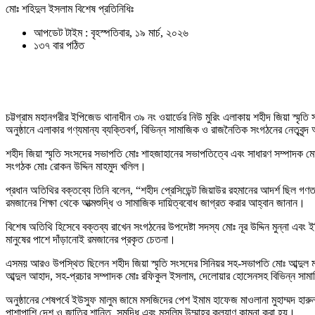
মোঃ শহিদুল ইসলাম বিশেষ প্রতিনিধিঃ
আপডেট টাইম : বৃহস্পতিবার, ১৯ মার্চ, ২০২৬
১৩৭ বার পঠিত
চট্টগ্রাম মহানগরীর ইপিজেড থানাধীন ৩৯ নং ওয়ার্ডের নিউ মুরিং এলাকায় শহীদ জিয়া স্মৃ
অনুষ্ঠানে এলাকার গণ্যমান্য ব্যক্তিবর্গ, বিভিন্ন সামাজিক ও রাজনৈতিক সংগঠনের নেতৃবৃন্
শহীদ জিয়া স্মৃতি সংসদের সভাপতি মোঃ শাহজাহানের সভাপতিত্বে এবং সাধারণ সম্পাদক মো
সংগঠক মোঃ রোকন উদ্দিন মাহমুদ খলিল।
প্রধান অতিথির বক্তব্যে তিনি বলেন, “শহীদ প্রেসিডেন্ট জিয়াউর রহমানের আদর্শ ছিল গণত
রমজানের শিক্ষা থেকে আত্মশুদ্ধি ও সামাজিক দায়িত্ববোধ জাগ্রত করার আহ্বান জানান।
বিশেষ অতিথি হিসেবে বক্তব্য রাখেন সংগঠনের উপদেষ্টা সদস্য মোঃ নূর উদ্দিন মুন্না এবং ই
মানুষের পাশে দাঁড়ানোই রমজানের প্রকৃত চেতনা।
এসময় আরও উপস্থিত ছিলেন শহীদ জিয়া স্মৃতি সংসদের সিনিয়র সহ-সভাপতি মোঃ আব্দুল 
আব্দুল আহাদ, সহ-প্রচার সম্পাদক মোঃ রফিকুল ইসলাম, দেলোয়ার হোসেনসহ বিভিন্ন সামাজিক
অনুষ্ঠানের শেষপর্বে ইউসুফ মালুম জামে মসজিদের পেশ ইমাম হাফেজ মাওলানা মুহাম্মদ হা
পাশাপাশি দেশ ও জাতির শান্তি, সমৃদ্ধি এবং মুসলিম উম্মাহর কল্যাণ কামনা করা হয়।