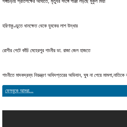
গঙ্গাচড়ায় প্রতিপক্ষের আঘাতে, মৃত্যুর সংঙ্গে পাঞ্জা লড়ছে মুকুল মিয়া
হরিণাকুণ্ডুতে ধানক্ষেত থেকে যুবকের লাশ উদ্ধার
রোগীর পেটে কাঁচি মেহেরপুর গাংনীর ডা. রাজা জেল হাজতে
গাংনীতে মাদকদ্রব্য নিয়ন্ত্রণ অধিদপ্তরের অভিযান, ঘুষ না পেয়ে মামলা,নাতি
ফেসবুকে আমরা...