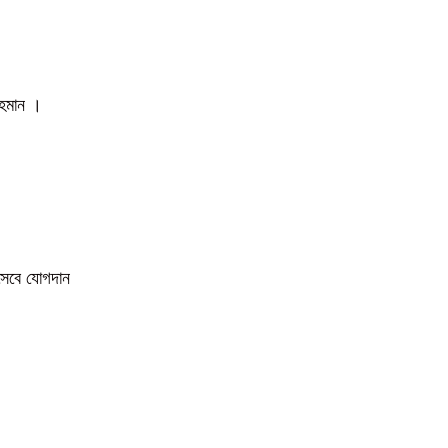
 রহমান ।
িসেবে যোগদান