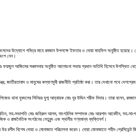
তি সংসদের উদ্যোগে পবিত্র মাহে রমজান উপলক্ষে ইফতার ও দোয়া মাহফিল অনুষ্ঠিত হয়েছে। সো
দ অংশ নেন।
ঃ ফয়জুল আজিমের সঞ্চালনায় অনুষ্ঠিত আলোচনা সভায় প্রধান অতিথি হিসেবে উপস্থিত থেকে ব
ন্ত্র, জাতীয়তাবাদ ও মানুষের কল্যাণমুখী রাজনীতি প্রতিষ্ঠা করা। তার দেখানো পথে দেশপ্
পিজেড থানা যুবদলের সিনিয়র যুগ্ম আহ্বায়ক মোঃ নূর উদ্দিন শরীফ দিদার। তারা বলেন, রমজান 
মতিন, সহ-সভাপতি মোঃ জহিরুল আলম, সাংগঠনিক সম্পাদক মোঃ আরশাদ আবেদীন, সহ-সাংগঠন
 ও রাজনৈতিক সংগঠনের নেতৃবৃন্দ এবং স্থানীয় গণ্যমান্য ব্যক্তিবর্গ।
রুন উর রশীদ বিশেষ দোয়া ও মোনাজাত পরিচালনা করেন। দোয়া মোনাজাতে শহীদ প্রেসিডেন্ট জ