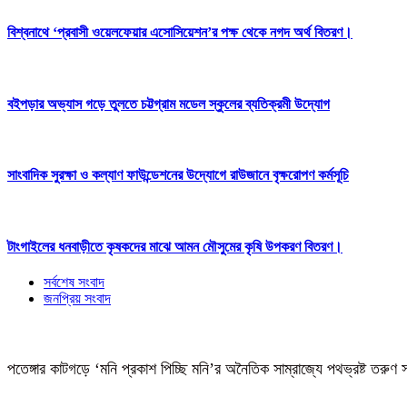
বিশ্বনাথে ‘প্রবাসী ওয়েলফেয়ার এসোসিয়েশন’র পক্ষ থেকে নগদ অর্থ বিতরণ।
বইপড়ার অভ্যাস গড়ে তুলতে চট্টগ্রাম মডেল স্কুলের ব্যতিক্রমী উদ্যোগ
সাংবাদিক সুরক্ষা ও কল্যাণ ফাউন্ডেশনের উদ্যোগে রাউজানে বৃক্ষরোপণ কর্মসূচি
টাংগাইলের ধনবাড়ীতে কৃষকদের মাঝে আমন মৌসুমের কৃষি উপকরণ বিতরণ।
সর্বশেষ সংবাদ
জনপ্রিয় সংবাদ
পতেঙ্গার কাটগড়ে ‘মনি প্রকাশ পিচ্ছি মনি’র অনৈতিক সাম্রাজ্যে পথভ্রষ্ট তরুণ 