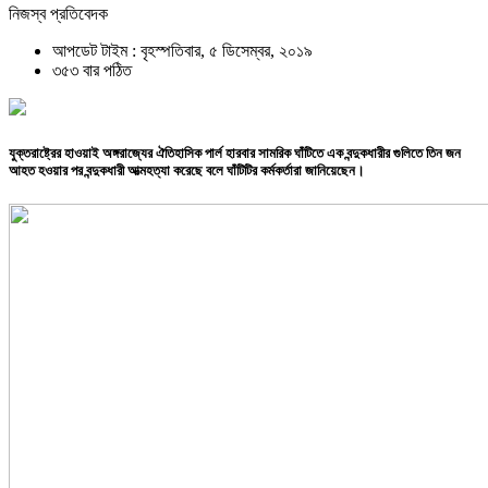
নিজস্ব প্রতিবেদক
আপডেট টাইম : বৃহস্পতিবার, ৫ ডিসেম্বর, ২০১৯
৩৫৩ বার পঠিত
যুক্তরাষ্ট্রের হাওয়াই অঙ্গরাজ্যের ঐতিহাসিক পার্ল হারবার সামরিক ঘাঁটিতে এক বন্দুকধারীর গুলিতে তিন জন
আহত হওয়ার পর বন্দুকধারী আত্মহত্যা করেছে বলে ঘাঁটিটির কর্মকর্তারা জানিয়েছেন।