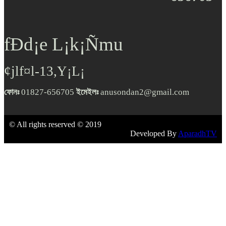
fÐd¡e L¡k¡Ñmu
¢jlf¤l-13,Y¡L¡
ফোনঃ
01827-656705
ইমেইলঃ
anusondan2@gmail.com
© All rights reserved © 2019
Developed By
AparadhTV