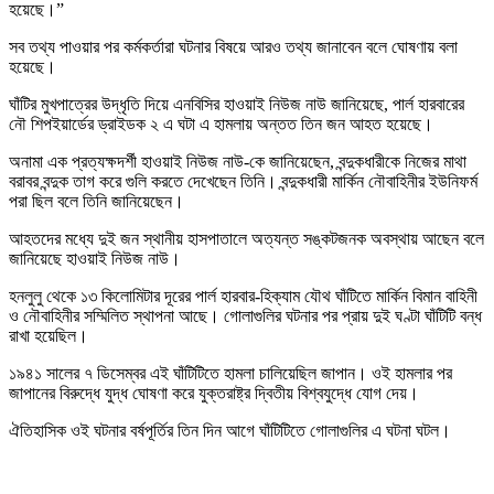
হয়েছে।”
সব তথ্য পাওয়ার পর কর্মকর্তারা ঘটনার বিষয়ে আরও তথ্য জানাবেন বলে ঘোষণায় বলা
হয়েছে।
ঘাঁটির মুখপাত্রের উদ্ধৃতি দিয়ে এনবিসির হাওয়াই নিউজ নাউ জানিয়েছে, পার্ল হারবারের
নৌ শিপইয়ার্ডের ড্রাইডক ২ এ ঘটা এ হামলায় অন্তত তিন জন আহত হয়েছে।
অনামা এক প্রত্যক্ষদর্শী হাওয়াই নিউজ নাউ-কে জানিয়েছেন, বন্দুকধারীকে নিজের মাথা
বরাবর বন্দুক তাগ করে গুলি করতে দেখেছেন তিনি। বন্দুকধারী মার্কিন নৌবাহিনীর ইউনিফর্ম
পরা ছিল বলে তিনি জানিয়েছেন।
আহতদের মধ্যে দুই জন স্থানীয় হাসপাতালে অত্যন্ত সঙ্কটজনক অবস্থায় আছেন বলে
জানিয়েছে হাওয়াই নিউজ নাউ।
হনলুলু থেকে ১৩ কিলোমিটার দূরের পার্ল হারবার-হিক্যাম যৌথ ঘাঁটিতে মার্কিন বিমান বাহিনী
ও নৌবাহিনীর সম্মিলিত স্থাপনা আছে। গোলাগুলির ঘটনার পর প্রায় দুই ঘণ্টা ঘাঁটিটি বন্ধ
রাখা হয়েছিল।
১৯৪১ সালের ৭ ডিসেম্বর এই ঘাঁটিটিতে হামলা চালিয়েছিল জাপান। ওই হামলার পর
জাপানের বিরুদ্ধে যুদ্ধ ঘোষণা করে যুক্তরাষ্ট্র দ্বিতীয় বিশ্বযুদ্ধে যোগ দেয়।
ঐতিহাসিক ওই ঘটনার বর্ষপূর্তির তিন দিন আগে ঘাঁটিটিতে গোলাগুলির এ ঘটনা ঘটল।