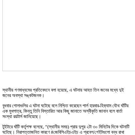
স্থানীয় গণমাধ্যমের প্রতিবেদনে বলা হয়েছে, এ ঘটনায় আহত তিন জনের মধ্যে দুই
জনের অবস্থা সঙ্কটজনক।
বুধবার গোলাগুলির এ ঘটনা ঘটেছে বলে নিশ্চিত করেছেন পার্ল হারবার-হিক্যাম যৌথ ঘাঁটির
এক মুখপাত্র, কিন্তু তিনি বিস্তারিত আর কিছু জানাতে অস্বীকৃতি জানান বলে বার্তা
সংস্থা রয়টার্স জানিয়েছে।
টুইটারে ঘাঁটি কর্তৃপক্ষ বলেছে, “(স্থানীয় সময়) প্রায় দুপুর ২টা ৩০ মিনিটের দিকে ঘটনাটি
ঘটেছে। নিরাপত্তাজনিত কারণে #জেবিপিএইচএইচ এ প্রবেশ/গেইটগুলো বন্ধ রাখা