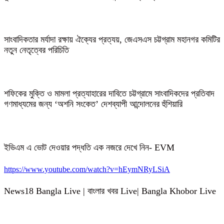
সাংবাদিকতার মর্যাদা রক্ষায় ঐক্যের প্রত্যয়, জেএসএস চট্টগ্রাম মহানগর কমিটির
নতুন নেতৃত্বের পরিচিতি
শফিকের মুক্তি ও মামলা প্রত্যাহারের দাবিতে চট্টগ্রামে সাংবাদিকদের প্রতিবাদ
গণমাধ্যমের জন্য ‘অশনি সংকেত’ দেশব্যাপী আন্দোলনের হুঁশিয়ারি
ইভিএম এ ভোট দেওয়ার পদ্ধতি এক নজরে দেখে নিন- EVM
https://www.youtube.com/watch?v=hEymNRyLSiA
News18 Bangla Live | বাংলার খবর Live| Bangla Khobor Live