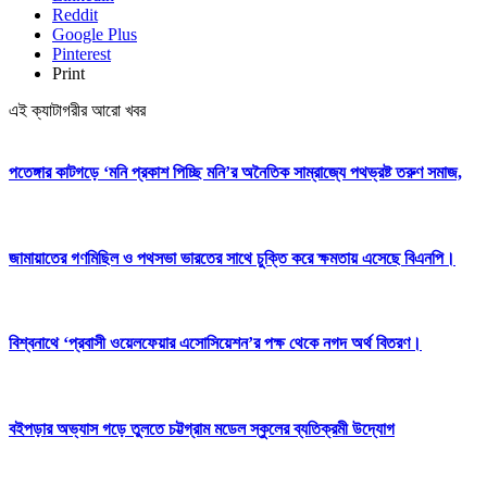
Reddit
Google Plus
Pinterest
Print
এই ক্যাটাগরীর আরো খবর
পতেঙ্গার কাটগড়ে ‘মনি প্রকাশ পিচ্ছি মনি’র অনৈতিক সাম্রাজ্যে পথভ্রষ্ট তরুণ সমাজ,
জামায়াতের গণমিছিল ও পথসভা ভারতের সাথে চুক্তি করে ক্ষমতায় এসেছে বিএনপি।
বিশ্বনাথে ‘প্রবাসী ওয়েলফেয়ার এসোসিয়েশন’র পক্ষ থেকে নগদ অর্থ বিতরণ।
বইপড়ার অভ্যাস গড়ে তুলতে চট্টগ্রাম মডেল স্কুলের ব্যতিক্রমী উদ্যোগ