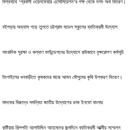
বিশ্বনাথে ‘প্রবাসী ওয়েলফেয়ার এসোসিয়েশন’র পক্ষ থেকে নগদ অর্থ বিতরণ।
বইপড়ার অভ্যাস গড়ে তুলতে চট্টগ্রাম মডেল স্কুলের ব্যতিক্রমী উদ্যোগ
সাংবাদিক সুরক্ষা ও কল্যাণ ফাউন্ডেশনের উদ্যোগে রাউজানে বৃক্ষরোপণ কর্মসূচি
টাংগাইলের ধনবাড়ীতে কৃষকদের মাঝে আমন মৌসুমের কৃষি উপকরণ বিতরণ।
মাদকের বিরুদ্ধে সমন্বিত জাতীয় উদ্যোগের ডাক ইনফো বাংলার
কুষ্টিয়ায় শিল্পপতি আলাউদ্দিন আহমেদের জন্মদিনে ব্যতিক্রমী আত্মীয় সম্মেলন