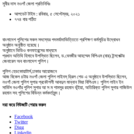
সুবীর দাস নওগাঁ জেলা প্রতিনিধিঃ
আপডেট টাইম : রবিবার, ৫ সেপ্টেম্বর, ২০২১
৭৭৪ বার পঠিত
বাংলাদেশ পুলিশের সকল সদস্যের পদমর্যাদাভিত্তিতে প্রশিক্ষণ কর্মসূচির উদ্বোধন
অনুষ্ঠান অনুষ্ঠিত হয়েছে।
অনুষ্ঠানে ভিডিও কনফারেন্সের মাধ্যমে
প্রধান অতিথি হিসাবে উপস্থিত ছিলেন, ড.বেনজীর আহম্মেদ বিপিএম (বার) ইন্সপেক্টর
জেনারেল অব বাংলাদেশ পুলিশ।
পুলিশ হেডকোয়াটার্স,ঢাকার আয়োজনে
আজ বিকেল ৪টায় নওগাঁ জেলা পুলিশ লাইনস্ ড্রিল শেড এ অনুষ্ঠানে উপস্থিত ছিলেন,
নওগাঁ জেলা পুলিশ সুপার প্রকৌশলী আবদুল মান্নান মিয়া বিপিএম। পুলিশ লাইন ইন
সার্ভিস নওগাঁর পুলিশ সুপার আ স ম শামসুর রহমান ভূঁইয়া, অতিরিক্ত পুলিশ সুপার গাজিউল
রহমান সহ পুলিশের বিভিন্ন কর্মকর্তাবৃন্দ।
দয়া করে নিউজটি শেয়ার করুন
Facebook
Twitter
Digg
Linkedin