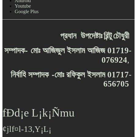
Android
Youtube
Google Plus
প্রধান
উপদেষ্টাঃ
রিন্টু
চৌধুরী
-
সম্পাদক
মোঃ
আজিজুল
ইসলাম
আজিজ
01719-
076924
,
-
নির্বাহি
সম্পাদক
মোঃ
রফিকুল
ইসলাম
01717-
656705
fÐd¡e L¡k¡Ñmu
¢jlf¤l-13,Y¡L¡