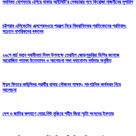
সমন্বিত যোগ্যতায় এগিয়ে থাকায় আইসিটি’র লেকচারার পদে ফিরোজা নাজনীনের সুপারিশ
চট্টগ্রাম এলিভেটেড এক্সপ্রেসওয়ে প্রকল্প নিয়ে বিভ্রান্তিকর প্রতিবেদনের প্রতিবাদ:
সচেতন নাগরিকদের বক্তব্য
২৬শে মার্চ মহান স্বাধীনতা দিবস উপলক্ষে তেরাইল জোড়পুকুরিয়া ডিগ্রি কলেজে
আয়োজিত পতাকা উত্তোলন ও আলোচনা সভা যথাযোগ্য মর্যাদায় অনুষ্ঠিত
ঈদুল ফিতরে কাউন্সিলর প্রার্থীর বাসায় সৌজন্য সাক্ষাৎ; সাংগঠনিক কার্যক্রম নিয়ে
আলোচনা
দেশ ও জাতির কল্যাণে দোয়া,নিউ মুরিংয়ে শহীদ জিয়া স্মৃতি সংসদের ইফতার