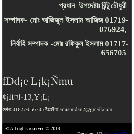
প্রধান
উপদেষ্টাঃ
রিন্টু
চৌধুরী
-
সম্পাদক
মোঃ
আজিজুল
ইসলাম
আজিজ
01719-
076924
,
-
নির্বাহি
সম্পাদক
মোঃ
রফিকুল
ইসলাম
01717-
656705
fÐd¡e L¡k¡Ñmu
¢jlf¤l-13,Y¡L¡
ফোনঃ
01827-656705
ইমেইলঃ
anusondan2@gmail.com
© All rights reserved © 2019
Developed By
AparadhTV