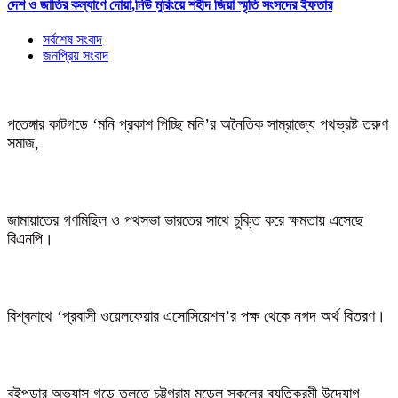
দেশ ও জাতির কল্যাণে দোয়া,নিউ মুরিংয়ে শহীদ জিয়া স্মৃতি সংসদের ইফতার
সর্বশেষ সংবাদ
জনপ্রিয় সংবাদ
পতেঙ্গার কাটগড়ে ‘মনি প্রকাশ পিচ্ছি মনি’র অনৈতিক সাম্রাজ্যে পথভ্রষ্ট তরুণ
সমাজ,
জামায়াতের গণমিছিল ও পথসভা ভারতের সাথে চুক্তি করে ক্ষমতায় এসেছে
বিএনপি।
বিশ্বনাথে ‘প্রবাসী ওয়েলফেয়ার এসোসিয়েশন’র পক্ষ থেকে নগদ অর্থ বিতরণ।
বইপড়ার অভ্যাস গড়ে তুলতে চট্টগ্রাম মডেল স্কুলের ব্যতিক্রমী উদ্যোগ