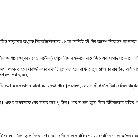
য়র ফাজিল মাদ্রাসার অধ্যক্ষ সিরাজউদ্দৌলাসহ ১৬ আ’সামিরই ফাঁ’সির আদেশ দিয়েছেন আ’দ
ানীর গুলশানে শুক্রবার (২৫ অক্টোবর) দুপুরে নিজ বাসভবনে আয়োজিত এক সংবাদ সম্মেলনে ত
ান্সেস’ থাকে তাহলে যাব’জ্জীবনের কথা চিন্তা করা হয়।রাফি হ’ত্যা মা’মলার রায় উচ্চ আ’
্যগ্রহণ করা হয়েছে।
বেচনা করলে তাদের সাজা কম হতেই পারে।প্রসঙ্গত, সোনাগাজী ইস’লামিয়া ফাজিল মাদ্রাসার আ
রেন। এরপর অধ্যক্ষকে গ্রে’ফতার করে পু’লিশ। পরে মা’মলা তুলে নিতে বিভিন্নভাবে রাফির 
’রুদ্ধে মা’মলা তুলে নিতে চাপ দেয়। রাজি না হলে রাফির গায়ে কেরোসিন ঢেলে আ’গুন দেয়