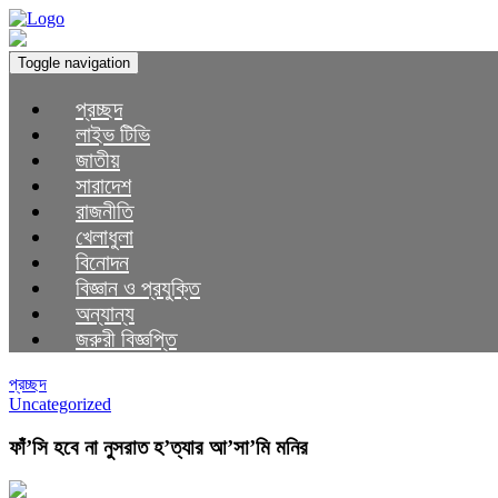
Toggle navigation
প্রচ্ছদ
লাইভ টিভি
জাতীয়
সারাদেশ
রাজনীতি
খেলাধুলা
বিনোদন
বিজ্ঞান ও প্রযুক্তি
অন্যান্য
জরুরী বিজ্ঞপ্তি
প্রচ্ছদ
Uncategorized
ফাঁ’সি হবে না নুসরাত হ’ত্যার আ’সা’মি মনির