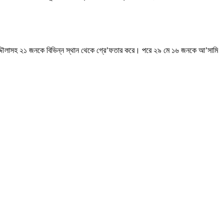
জউদ্দৌলাসহ ২১ জনকে বিভিন্ন স্থান থেকে গ্রে’ফতার করে। পরে ২৯ মে ১৬ জনকে আ’সামি