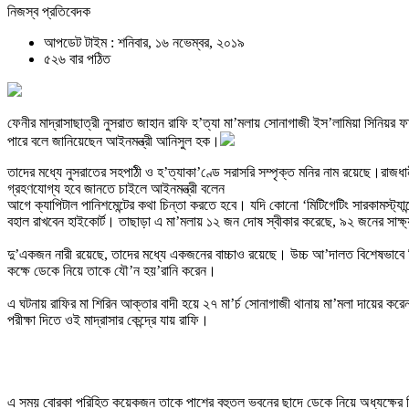
নিজস্ব প্রতিবেদক
আপডেট টাইম : শনিবার, ১৬ নভেম্বর, ২০১৯
৫২৬ বার পঠিত
ফেনীর মাদ্রাসাছাত্রী নুসরাত জাহান রাফি হ’ত্যা মা’মলায় সোনাগাজী ইস’লামিয়া সিনি
পারে বলে জানিয়েছেন আইনমন্ত্রী আনিসুল হক।
তাদের মধ্যে নুসরাতের সহপাঠী ও হ’ত্যাকা’ণ্ডে সরাসরি সম্পৃক্ত মনির নাম রয়েছে।রাজধ
গ্রহণযোগ্য হবে জানতে চাইলে আইনমন্ত্রী বলেন
আগে ক্যাপিটাল পানিশমেন্টের কথা চিন্তা করতে হবে। যদি কোনো ‘মিটিগেটিং সারকামস্ট্য
বহাল রাখবেন হাইকোর্ট। তাছাড়া এ মা’মলায় ১২ জন দোষ স্বীকার করেছে, ৯২ জনের সাক্ষ
দু’একজন নারী রয়েছে, তাদের মধ্যে একজনের বাচ্চাও রয়েছে। উচ্চ আ’দালত বিশেষভাবে বি
কক্ষে ডেকে নিয়ে তাকে যৌ’ন হয়’রানি করেন।
এ ঘটনায় রাফির মা শিরিন আক্তার বাদী হয়ে ২৭ মা’র্চ সোনাগাজী থানায় মা’মলা দায়ের ক
পরীক্ষা দিতে ওই মাদ্রাসার কেন্দ্রে যায় রাফি।
এ সময় বোরকা পরিহিত কয়েকজন তাকে পাশের বহুতল ভবনের ছাদে ডেকে নিয়ে অধ্যক্ষের বি