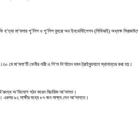
ফি হ’ত্যা মা’মলায় পু’লিশ ও পু’লিশ ব্যুরো অব ইনভেস্টিগেশন (পিবিআই) অধ্যক্ষ সিরা
০ মে মা’মলা’টি ফেনীর নারী ও শি’শু নি’র্যাতন দমন ট্রাইব্যুনালে স্থানান্তর করা হয়।
 বি’রুদ্ধে অ’ভিযোগ গঠন করেন বিচারিক আ’দালত।
হয়। এরপর ৯২ সাক্ষীর মধ্যে ৮৭ জন সাক্ষ্য দেন আ’দালতে।