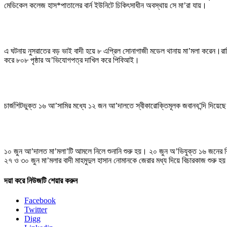
মেডিকেল কলেজ হাস*পাতালের বার্ন ইউনিটে চিকিৎসাধীন অবস্থায় সে মা’রা যায়।
এ ঘটনায় নুসরাতের বড় ভাই বাদী হয়ে ৮ এপ্রিল সোনাগাজী মডেল থানায় মা’মলা করেন।রা
করে ৮০৮ পৃষ্ঠার অ’ভিযোগপত্র দাখিল করে পিবিআই।
চার্জশিটভুক্ত ১৬ আ’সামির মধ্যে ১২ জন আ’দালতে স্বীকারোক্তিমূলক জবানব’ন্দি দিয়েছে।৩
১০ জুন আ’দালত মা’মলা’টি আমলে নিলে শুনানি শুরু হয়। ২০ জুন অ’ভিযুক্ত ১৬ জনের
২৭ ও ৩০ জুন মা’মলার বাদী মাহমুদুল হাসান নোমানকে জেরার মধ্য দিয়ে বিচারকাজ শুরু 
দয়া করে নিউজটি শেয়ার করুন
Facebook
Twitter
Digg