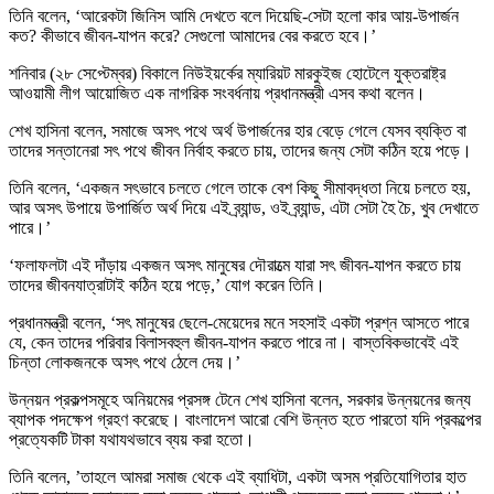
তিনি বলেন, ‘আরেকটা জিনিস আমি দেখতে বলে দিয়েছি-সেটা হলো কার আয়-উপার্জন
কত? কীভাবে জীবন-যাপন করে? সেগুলো আমাদের বের করতে হবে।’
শনিবার (২৮ সেপ্টেম্বর) বিকালে নিউইয়র্কের ম্যারিয়ট মারকুইজ হোটেলে যুক্তরাষ্ট্র
আওয়ামী লীগ আয়োজিত এক নাগরিক সংবর্ধনায় প্রধানমন্ত্রী এসব কথা বলেন।
শেখ হাসিনা বলেন, সমাজে অসৎ পথে অর্থ উপার্জনের হার বেড়ে গেলে যেসব ব্যক্তি বা
তাদের সন্তানেরা সৎ পথে জীবন নির্বাহ করতে চায়, তাদের জন্য সেটা কঠিন হয়ে পড়ে।
তিনি বলেন, ‘একজন সৎভাবে চলতে গেলে তাকে বেশ কিছু সীমাবদ্ধতা নিয়ে চলতে হয়,
আর অসৎ উপায়ে উপার্জিত অর্থ দিয়ে এই ব্র্যান্ড, ওই ব্র্যান্ড, এটা সেটা হৈ চৈ, খুব দেখাতে
পারে।’
‘ফলাফলটা এই দাঁড়ায় একজন অসৎ মানুষের দৌরাত্মে যারা সৎ জীবন-যাপন করতে চায়
তাদের জীবনযাত্রাটাই কঠিন হয়ে পড়ে,’ যোগ করেন তিনি।
প্রধানমন্ত্রী বলেন, ‘সৎ মানুষের ছেলে-মেয়েদের মনে সহসাই একটা প্রশ্ন আসতে পারে
যে, কেন তাদের পরিবার বিলাসবহুল জীবন-যাপন করতে পারে না। বাস্তবিকভাবেই এই
চিন্তা লোকজনকে অসৎ পথে ঠেলে দেয়।’
উন্নয়ন প্রকল্পসমূহে অনিয়মের প্রসঙ্গ টেনে শেখ হাসিনা বলেন, সরকার উন্নয়নের জন্য
ব্যাপক পদক্ষেপ গ্রহণ করেছে। বাংলাদেশ আরো বেশি উন্নত হতে পারতো যদি প্রকল্পের
প্রত্যেকটি টাকা যথাযথভাবে ব্যয় করা হতো।
তিনি বলেন, ’তাহলে আমরা সমাজ থেকে এই ব্যাধিটা, একটা অসম প্রতিযোগিতার হাত