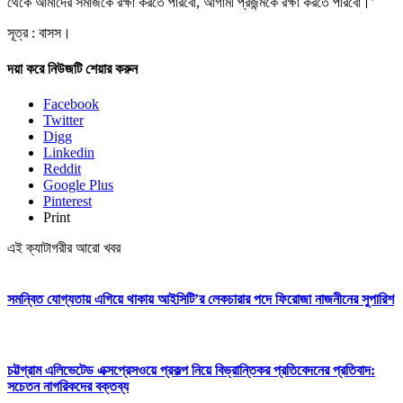
থেকে আমাদের সমাজকে রক্ষা করতে পারবো, আগামী প্রজন্মকে রক্ষা করতে পারবো।’
সূত্র : বাসস।
দয়া করে নিউজটি শেয়ার করুন
Facebook
Twitter
Digg
Linkedin
Reddit
Google Plus
Pinterest
Print
এই ক্যাটাগরীর আরো খবর
সমন্বিত যোগ্যতায় এগিয়ে থাকায় আইসিটি’র লেকচারার পদে ফিরোজা নাজনীনের সুপারিশ
চট্টগ্রাম এলিভেটেড এক্সপ্রেসওয়ে প্রকল্প নিয়ে বিভ্রান্তিকর প্রতিবেদনের প্রতিবাদ:
সচেতন নাগরিকদের বক্তব্য