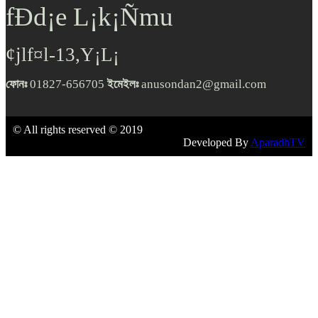
fÐd¡e L¡k¡Ñmu
¢jlf¤l-13,Y¡L¡
ফোনঃ
01827-656705
ইমেইলঃ
anusondan2@gmail.com
© All rights reserved © 2019
Developed By
AparadhTV