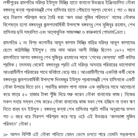
লক্ষীপুরের রামগতির দরিদ্র ইউসুফ মিস্ত্রি হাতে বানানো উভয়চর ইঞ্জিনচালিত নৌকা
বঙ্গবন্ধু কন্যা প্রধানমন্ত্রী শেখ হাসিনার হাতে পৌছাতে স্বপ্ন দেখেন। গত ৩ বছর
ধরে নিরলস পরিশ্রম করে তৈরি করা ‘জল ডাঙা মুজিব পরিবহন’ নামের নৌকার
বিশেষত্ব হলো বঙ্গবন্ধুর জন্মশতবার্ষিকী উপলক্ষে বঙ্গবন্ধু শেখ মুজিবুর রহমান, শেখ
হাসিনার ছবি সম্বলিত এবং অত্যাধুনিক সাজসজ্জা ও কারুকার্যে শোভামণ্ডিত।
রামগতির ২ নং বিশ্ব কলোনীর আবুল কালাম মিস্ত্রি বাড়ির দরিদ্র আবুল কালামের
ছেলে কাঠমিস্ত্রি ইউসুফ। তার দাদা আরব আলী মিস্ত্রি ছিলেন ১৯৭২ সালে
রামগতিতে আগত বঙ্গবন্ধু শেখ মুজিবুর রহমানের সাথে ‘শেখের কেল্লায়’ মাটি কাটার
শ্রমিক। তৎসময় থেকেই বঙ্গবন্ধুর প্রতি এই দরিদ্র অসহায় পরিবারের ভালোবাসা
আওয়ামীলীগ পরিবারের সাথে ঘনিষ্ঠতা বেড়ে যায়। আওয়ামীলীগের একনিষ্ঠ কর্মী থেকে
বঙ্গবন্ধুর জন্মশতবার্ষিকী উপলক্ষে দিনমজুর ইউসুফ প্রধানমন্ত্রী শেখ হাসিনাকে একটি
নৌকা উপহার দিতে চান। স্থানীয় কামাল পাশা নামক এক ব্যক্তির সাথে আলোচনা
করে মাত্র ৫০ হাজার টাকা পুঁজি দিয়ে শুরু করেন নৌকা বানানোর কাজ। নিজের
সকল সহায় সম্বল শেষ করেও নৌকা বানানোর কাজ যখন শেষ হচ্ছিল না তখন ঋণ
নিতে বাধ্য হন ইউসুফ। বঙ্গবন্ধু কন্যা শেখ হাসিনার প্রতি গভীর অনুরাগের ফসল
গত ৩ বছর ধরে নিরলশ পরিশ্রম করে গড়ে ওঠে এই উভয়চর ‘জলডাঙ্গা মুজিব
পরিবহন’ নৌকা।
১৮ আসন বিশিষ্ট এই নৌকা পানিতে যেমন ভেসে চলতে পারে তেমনি সড়কপথে