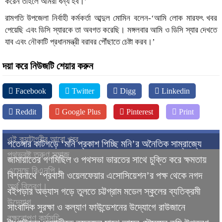
করেন তাহলে আমরা ধন্য হব।’
রামগতি উপজেলা নির্বাহী কর্মকর্তা আব্দুল মোমিন বলেন-‘আমি লোক মারফৎ খবর
পেয়েছি এবং ডিসি স্যারকে তা অবগত করেছি। মঙ্গলবার আমি ও ডিসি স্যার দেখতে
যাব এবং নৌকাটি প্রধানমন্ত্রী বরাবর পৌঁছাতে চেষ্টা করব।’
দয়া করে নিউজটি শেয়ার করুন
Facebook
Twitter
Digg
Linkedin
Reddit
Google Plus
Pinterest
Print
এই ক্যাটাগরীর আরো খবর
পতেঙ্গার কাটগড়ে ‘মনি প্রকাশ পিচ্ছি মনি’র অনৈতিক সাম্রাজ্যে
পথভ্রষ্ট তরুণ সমাজ,
জামায়াতের গণমিছিল ও পথসভা ভারতের সাথে চুক্তি করে ক্ষমতায়
এসেছে বিএনপি।
বিশ্বনাথে ‘প্রবাসী ওয়েলফেয়ার এসোসিয়েশন’র পক্ষ থেকে নগদ
অর্থ বিতরণ।
বইপড়ার অভ্যাস গড়ে তুলতে চট্টগ্রাম মডেল স্কুলের ব্যতিক্রমী
উদ্যোগ
সাংবাদিক সুরক্ষা ও কল্যাণ ফাউন্ডেশনের উদ্যোগে রাউজানে
বৃক্ষরোপণ কর্মসূচি