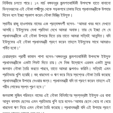
নির্ধিদায় চলতে পারে। ১৭ মার্চ বঙ্গবন্ধুর জন্মশতবার্ষিকী উপলক্ষে হাতে বানানো
ভিন্নধরনের এই নৌকা লক্ষ্মীপুর থেকে সড়কপথে ঢাকায় নিয়ে প্রধানমন্ত্রীকে উপহার
দিবেন বলে ইচ্ছা প্রকাশ করেন নৌকা মিস্ত্রি ইউসুফ।
স্থানীয় রাজু হাওলাদার নামের এক প্রত্যক্ষদর্শী বলেন- ‘আমরা খবর শুনে দেখতে
আসছি। ইউসুফের মেধা প্রতিভা দেখে আমরা অবাক। তার যে ইচ্ছা সে যে
প্রধানমন্ত্রীকে এই নৌকা উপহার দিতে চায় তাতে আমরা সত্যিই আনন্দিত। যদি
ইউসুফের এই নৌকা প্রধানমন্ত্রী গ্রহণ করেন তাহলে ইউসুফের সাথে আমরাও
গর্বিত হবো।’
চেয়ারম্যান প্রার্থী কামাল পাশা বলেন-‘বঙ্গবন্ধুর জন্মশতবার্ষিকী উপলক্ষে ইউসুফ
প্রধানমন্ত্রীকে একটা গিফট দিতে চায়। সে নিজ উদ্যোগে এরকম একটা সুন্দর
জলযান নৌকা তৈরি করতে পারবে, তাতে আমরা কল্পনাও করিনি। সত্যিই এমন
প্রতিভায় খুশি হয়েছি। বহু ধারদেনা ও ঋণ করে নিয়ে স্বপ্নের নৌকা তৈরি করেছে
প্রধানমন্ত্রীকে উপহার দেওয়ার জন্য। প্রধানমন্ত্রী যদি তা গ্রহণ করেন তাহলে এই
গরীব লোকের স্বপ্ন পূরণ হবে।’
জলডাঙ্গা মুজিব পরিবহন নামের এই নৌকা বিনির্মাণের স্বপ্নদ্রষ্টা ইউসুফ এর বাবা
আবুল কালাম ছেলের এমন প্রতিভায় খুশি হয়ে বলেন-‘আমার ছেলে খেয়ে না খেয়ে
ধারদেনা ঋণ নিয়ে এমন নৌকা তৈরি করেছে। প্রধানমন্ত্রী যদি এই উপহার গ্রহণ