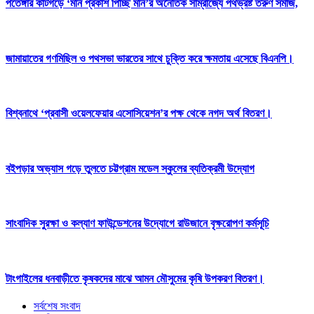
পতেঙ্গার কাটগড়ে ‘মনি প্রকাশ পিচ্ছি মনি’র অনৈতিক সাম্রাজ্যে পথভ্রষ্ট তরুণ সমাজ,
জামায়াতের গণমিছিল ও পথসভা ভারতের সাথে চুক্তি করে ক্ষমতায় এসেছে বিএনপি।
বিশ্বনাথে ‘প্রবাসী ওয়েলফেয়ার এসোসিয়েশন’র পক্ষ থেকে নগদ অর্থ বিতরণ।
বইপড়ার অভ্যাস গড়ে তুলতে চট্টগ্রাম মডেল স্কুলের ব্যতিক্রমী উদ্যোগ
সাংবাদিক সুরক্ষা ও কল্যাণ ফাউন্ডেশনের উদ্যোগে রাউজানে বৃক্ষরোপণ কর্মসূচি
টাংগাইলের ধনবাড়ীতে কৃষকদের মাঝে আমন মৌসুমের কৃষি উপকরণ বিতরণ।
সর্বশেষ সংবাদ