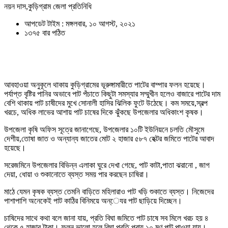
নয়ন দাস,কুড়িগ্রাম জেলা প্রতিনিধি
আপডেট টাইম : মঙ্গলবার, ১০ আগস্ট, ২০২১
১৩৭৫ বার পঠিত
আবহাওয়া অনুকূলে থাকায় কুড়িগ্রামের ভূরুঙ্গামারীতে পাটের বাম্পার ফলন হয়েছে।
পর্যাপ্ত বৃষ্টির পানির অভাবে পাট পঁচাতে কিছুটা সমস্যার সম্মুখীন হলেও বাজারে পাটের দাম
বেশি থাকায় পাট চাষীদের মুখে সোনালী হাসির ঝিলিক ফুটে উঠেছে। কম সময়ে,স্বল্প
খরচে, অধিক লাভের আশায় পাট চাষের দিকে ঝুঁকছে উপজেলার অধিকাংশ কৃষক।
উপজেলা কৃষি অফিস সূত্রে জানাগেছে, উপজেলার ১০টি ইউনিয়নে চলতি মৌসুমে
দেশীয়,তোষা জাত ও অন্যান্য জাতের মোট ২ হাজার ৫৮৭ হেক্টর জমিতে পাটের আবাদ
হয়েছে।
সরেজমিনে উপজেলার বিভিন্ন এলাকা ঘুরে দেখা গেছে, পাট কাটা,পাতা ঝরানো , জাগ
দেয়া, ধোয়া ও শুকানোতে ব্যস্ত সময় পার করছেন চাষিরা।
মাঠে যেমন কৃষক ব্যস্ত তেমনি বাড়িতে মহিলারাও পাট খড়ি শুকাতে ব্যস্ত। নিজেদের
পাশাপাশি অনেকেই পাট কাঠির বিনিময়ে অন্েযর পাট ছাড়িয়ে দিচ্ছেন।
চাষিদের সাথে কথা বলে জানা যায়, প্রতি বিঘা জমিতে পাট চাষে সব মিলে খরচ হয় ৪
থেকে ৫ হাজার টাকা। ফলন ভালো হলে বিঘা প্রতি প্রায় ১০ মণ পাট পাওয়া যায়।