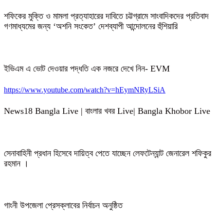
শফিকের মুক্তি ও মামলা প্রত্যাহারের দাবিতে চট্টগ্রামে সাংবাদিকদের প্রতিবাদ
গণমাধ্যমের জন্য ‘অশনি সংকেত’ দেশব্যাপী আন্দোলনের হুঁশিয়ারি
ইভিএম এ ভোট দেওয়ার পদ্ধতি এক নজরে দেখে নিন- EVM
https://www.youtube.com/watch?v=hEymNRyLSiA
News18 Bangla Live | বাংলার খবর Live| Bangla Khobor Live
সেনাবাহিনী প্রধান হিসেবে দায়িত্ব পেতে যাচ্ছেন লেফটেন্যান্ট জেনারেল শফিকুর
রহমান ।
গাংনী উপজেলা প্রেসক্লাবের নির্বাচন অনুষ্ঠিত