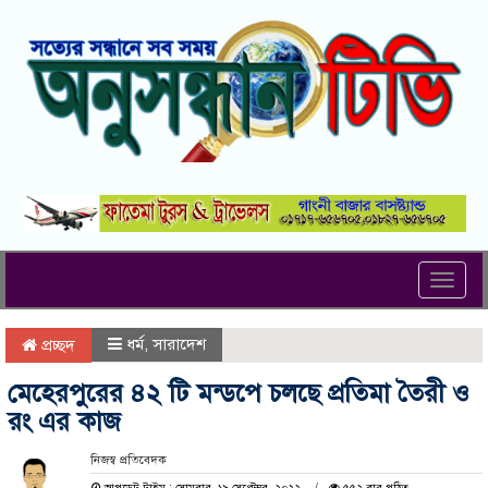
Toggl
navig
ধর্ম
,
সারাদেশ
প্রচ্ছদ
মেহেরপুরের ৪২ টি মন্ডপে চলছে প্রতিমা তৈরী ও
রং এর কাজ
নিজস্ব প্রতিবেদক
আপডেট টাইম : সোমবার, ১৯ সেপ্টেম্বর, ২০২২
৫৫২ বার পঠিত