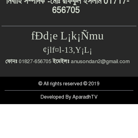
-
01717-
নির্বাহি
সম্পাদক
মোঃ
রফিকুল
ইসলাম
656705
fÐd¡e L¡k¡Ñmu
¢jlf¤l-13,Y¡L¡
ফোনঃ
01827-656705
ইমেইলঃ
anusondan2@gmail.com
© All rights reserved © 2019
Developed By
AparadhTV