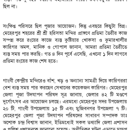
ছিল না।
সংক্ষিপ্ত পরিসরে ছিল পূজার আয়োজন। কিন্তু এবছরে কিছুটা ভিন্ন।
মেহেরপুর শহরের শ্রী শ্রী হরিসভা মন্দির প্রাঙ্গণে প্রতিমা তৈরীর কাজ
সম্পন্ন করে রংয়ের কাজে ব্যস্ত কুষ্টিয়ার খোকসা ও কুমারখালীর
কারিগর অমল, মানিক ও গোপাল জানান, আমরা প্রতিমা তৈরীতে
ব্যস্ত সময় পার করছি। গত ৪ দিন পূর্বে এসেছি, এখনো ১ দিন লাগবে
প্রতিমা রংয়ের কাজ শেষ হতে।
গাংনী কেন্দ্রীয় মন্দিরেও বাঁশ, খড় ও অন্যান্য সামগ্রী দিয়ে কারিগররা
বেশ ব্যস্ত সময় পার করছেন সেখানের কয়েকজন কারিগর। মেহেরপুর
জেলা পূজা উদযাপন পরিষদ সূত্র জানায়, জেলার ৪২ টি মণ্ডপে
দুর্গোৎসব এর আয়োজন চলছে। এরমধ্যে মেহেরপুর সদর উপজেলায়
২০ টি, গাংনী উপজেলায় ১৫ টি এবং মুজিবনগর উপজেলা ৭ টি।
মেহেরপুর জেলা পূজা উদযাপন পরিষদের সাধারণ সম্পাদক ডাঃ
অশোক চন্দ্র বিশ্বাস জানান, ইতিমধ্যেই সকল তথ্যাদি জেলা প্রশাসন
ও পুলিশ প্রশাসনকে জানানো হয়েছে। অপ্রীতিকর ঘটনা এড়াতে মন্ডপ