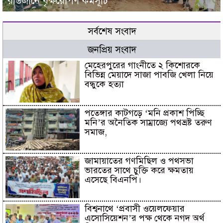
রাউজানে বৃক্ষরোপণ কর্মসূচি
সর্বশেষ সংবাদ
জনপ্রিয় সংবাদ
মেহেরপুরের গাংনীতে ২ কিশোরকে
বিভিন্ন মেয়াদে সাজা পাবজি খেলা নিয়ে
বন্ধুকে হত্যা
পতেঙ্গার কাটগড়ে ‘মনি প্রকাশ পিচ্ছি
মনি’র অনৈতিক সাম্রাজ্যে পথভ্রষ্ট তরুণ
সমাজ,
জামায়াতের গণমিছিল ও পথসভা
ভারতের সাথে চুক্তি করে ক্ষমতায়
এসেছে বিএনপি।
বিশ্বনাথে ‘প্রবাসী ওয়েলফেয়ার
এসোসিয়েশন’র পক্ষ থেকে নগদ অর্থ