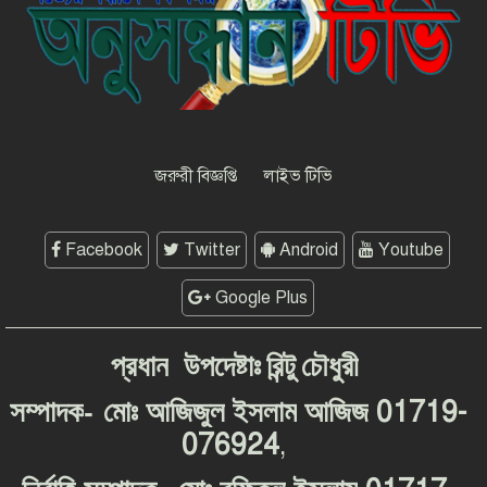
কুষ্টিয়ায় শিল্পপতি আলাউদ্দিন
আহমেদের জন্মদিনে ব্যতিক্রমী আত্মীয়
সম্মেলন
সাংবাদিকতার মর্যাদা রক্ষায় ঐক্যের
প্রত্যয়, জেএসএস চট্টগ্রাম মহানগর
কমিটির নতুন নেতৃত্বের পরিচিতি
জরুরী বিজ্ঞপ্তি
লাইভ টিভি
Facebook
Twitter
Android
Youtube
Google Plus
প্রধান
উপদেষ্টাঃ
রিন্টু
চৌধুরী
-
01719-
সম্পাদক
মোঃ
আজিজুল
ইসলাম
আজিজ
076924
,