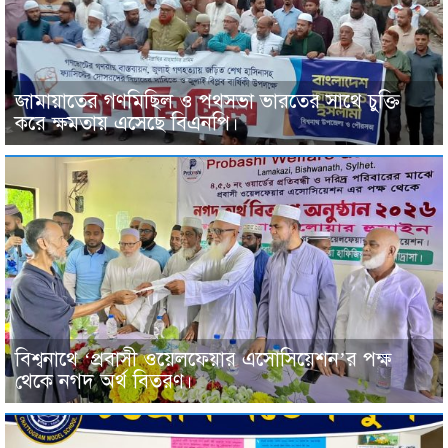
জামায়াতের গণমিছিল ও পথসভা ভারতের সাথে চুক্তি
করে ক্ষমতায় এসেছে বিএনপি।
বিশ্বনাথে ‘প্রবাসী ওয়েলফেয়ার এসোসিয়েশন’র পক্ষ
থেকে নগদ অর্থ বিতরণ।