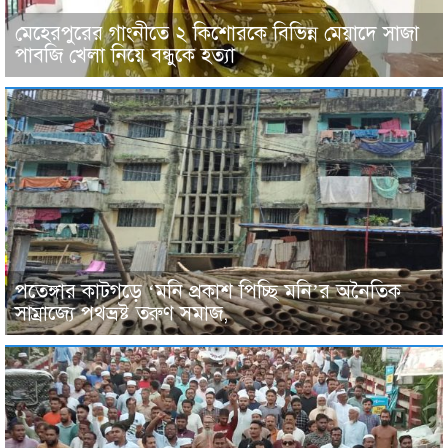
মেহেরপুরের গাংনীতে ২ কিশোরকে বিভিন্ন মেয়াদে সাজা
পাবজি খেলা নিয়ে বন্ধুকে হত্যা
পতেঙ্গার কাটগড়ে ‘মনি প্রকাশ পিচ্ছি মনি’র অনৈতিক
সাম্রাজ্যে পথভ্রষ্ট তরুণ সমাজ,