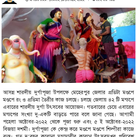
আসন্ন শারদীয় দুর্গাপূজা উপলক্ষে মেহেরপুর জেলার প্রতিটা মণ্ডপে
মণ্ডপে রং ও প্রতিমা তৈরীর কাজ চলছে। চলছে জেলায় ৪২ টি মন্ডপে
এবারের শারদীয় দুর্গা উৎসবের আয়োজন। গতবারের চেয়ে এবারের
মন্ডপের সংখ্যা দু-একটি বাড়তে পারে বলে জানা গেছে। আগামী
পহেলা অক্টোবর-২০২২ থেকে পূজা শুরু এবং ৫ ই অক্টোবর-২০২২
বিজয়া দশমী। দুর্গাপূজা কে কেন্দ্র করে মণ্ডপে মণ্ডপে শিল্পীরা কাজে
ব্যস্ত। গত দু’বছর করোনা মহামারীর কারণে উৎসবমুখর পরিবেশ