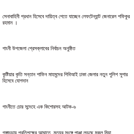
সেনাবাহিনী প্রধান হিসেবে দায়িত্ব পেতে যাচ্ছেন লেফটেন্যান্ট জেনারেল শফিকুর
রহমান ।
গাংনী উপজেলা প্রেসক্লাবের নির্বাচন অনুষ্ঠিত
কুষ্টিয়ার কৃতি সন্তান শাফিন মাহমুদের পিবিআই ঢাকা জেলার নতুন পুলিশ সুপার
হিসেবে যোগদান
গাংনীতে চোর সন্দেহে এক কিশোরসহ আটক-৬
গঙ্গাচড়ায় প্রতিপক্ষের আঘাতে, মৃত্যুর সংঙ্গে পাঞ্জা লড়ছে মুকুল মিয়া