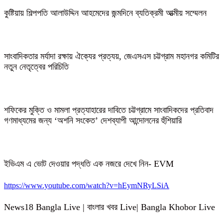
কুষ্টিয়ায় শিল্পপতি আলাউদ্দিন আহমেদের জন্মদিনে ব্যতিক্রমী আত্মীয় সম্মেলন
সাংবাদিকতার মর্যাদা রক্ষায় ঐক্যের প্রত্যয়, জেএসএস চট্টগ্রাম মহানগর কমিটির
নতুন নেতৃত্বের পরিচিতি
শফিকের মুক্তি ও মামলা প্রত্যাহারের দাবিতে চট্টগ্রামে সাংবাদিকদের প্রতিবাদ
গণমাধ্যমের জন্য ‘অশনি সংকেত’ দেশব্যাপী আন্দোলনের হুঁশিয়ারি
ইভিএম এ ভোট দেওয়ার পদ্ধতি এক নজরে দেখে নিন- EVM
https://www.youtube.com/watch?v=hEymNRyLSiA
News18 Bangla Live | বাংলার খবর Live| Bangla Khobor Live