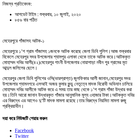
নিজস্ব প্রতিবেদক:
আপডেট টাইম : শুক্রবার, ১০ জুলাই, ২০২০
৮৫৬ বার পঠিত
মেহেরপুরে গাঁজাসহ আটক-১
মেহেরপুরে ১’শ গ্রাম গাঁজাসহ ১জনকে আটক করেছে জেলা ডিবি পুলিশ।আজ শুক্রবার
বিকেলে মেহেরপুর সদর উপজেলার শ্যামপুর এলাকা থেকে তাকে আটক করে।আটককৃত
মোহাম্মদ দবির আলী(৪২)মেহেরপুর গাংনী উপজেলার নোয়াপাড়া নবীন পুর গ্রামের মৃত
আব্দুল জলিলের ছেলে।
মেহেরপুর জেলা ডিবি পুলিশের ওসি(ভারপ্রাপ্ত) জুলফিকার আলী জানান,মেহেরপুর সদর
উপজেলার শ্যামনগরে এসআই অজয় কুমার কুন্ডু নেতৃত্বে মাদক বিরোধী অভিযান চালিয়ে
মোহাম্মদ দবির আলীকে আটক করে এ সময় তার কাছ থেকে ১’শ গ্রাম গাঁজা উদ্ধার করা
হয়।তিনি আরো জানান উদ্ধারকৃত গাঁজার আনুমানিক মূল্য ৩হাজার টাকা।আটককৃত দবির
এর বিরুদ্ধে এর আগেও দু’টি মাদক মামলা রয়েছে।তার বিরুদ্ধে নিয়মিত মামলা রুজু
প্রক্রিয়াধীন।
দয়া করে নিউজটি শেয়ার করুন
Facebook
Twitter