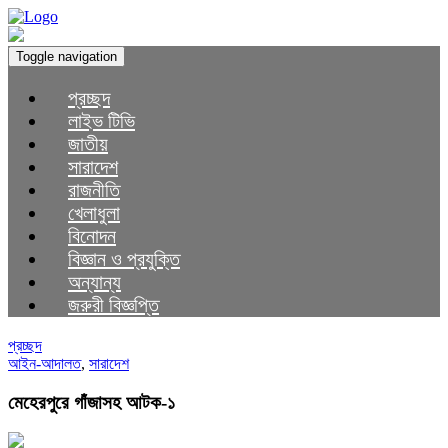
Toggle navigation
প্রচ্ছদ
লাইভ টিভি
জাতীয়
সারাদেশ
রাজনীতি
খেলাধুলা
বিনোদন
বিজ্ঞান ও প্রযুক্তি
অন্যান্য
জরুরী বিজ্ঞপ্তি
প্রচ্ছদ
আইন-আদালত
,
সারাদেশ
মেহেরপুরে গাঁজাসহ আটক-১