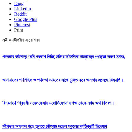
Digg
Linkedin
Reddit
Google Plus
Pinterest
Print
এই ক্যাটাগরীর আরো খবর
পতেঙ্গার কাটগড়ে ‘মনি প্রকাশ পিচ্ছি মনি’র অনৈতিক সাম্রাজ্যে পথভ্রষ্ট তরুণ সমাজ,
জামায়াতের গণমিছিল ও পথসভা ভারতের সাথে চুক্তি করে ক্ষমতায় এসেছে বিএনপি।
বিশ্বনাথে ‘প্রবাসী ওয়েলফেয়ার এসোসিয়েশন’র পক্ষ থেকে নগদ অর্থ বিতরণ।
বইপড়ার অভ্যাস গড়ে তুলতে চট্টগ্রাম মডেল স্কুলের ব্যতিক্রমী উদ্যোগ