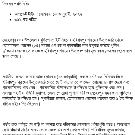
নিজস্ব প্রতিনিধিঃ
আপডেট টাইম : সোমবার, ১০ জানুয়ারী, ২০২২
৩৯৯ বার পঠিত
মেহেরপুর সদর উপজেলার বুড়িপােতা ইউনিয়নের হরিরামপুর গ্রামের উত্তরমাঠ থেকে
তোফাজ্জেল হােসেন (৫৫) নামের এক ছাগল ব্যবসায়ীর লাশ উদ্ধার করেছে পুলিশ।
দু’কন্যার জনক তোফাজ্জেল হরিরামপুর গ্রামের উত্তরপাড়ার মৃত বকস মন্ডলের ছেলে বলে
জানা গেছে।
স্থানীয় জনতা জানায় আজ সােমবার (১০ জানুয়ারি), সকাল ১০টা ৩০ মিনিটের দিকে
হরিরামপুর গ্রামের উত্তরমাঠে যেতে ছোট বাচ্চারা তোফাজ্জেল হােসেনের লাশ দেখে এবং
গ্রামবাসিদের খবর দেয়। গ্রামবাসিরা ঘটনাস্থলে উপস্থিত হয়ে পুলিশকে খবর দেন।
এসময় স্হানীয় বিজিবি ক্যাম্প, জেলা গোয়েন্দা পুলিশ ডিবি ও মেহেরপুর সদর থানা পুলিশের
কর্মকর্তারা উপস্থিত হন। স্থানীয়রা জানান, তোফাজ্জেল হোসেন গতকাল রাত ৯ টার দিকে
বাড়ির বাইরে গিয়েছিলেন।
গভীর রাত পর্যন্ত সে বাড়ি না আসায় তার পরিবারের লােকজন খােঁজাখুজি করে। অবশেষে
ছোট বাচ্চারা মাঠের মধ্যে তোফাজ্জেল এর লাশ দেখতে পান। পারিবারিক সূত্র জানায়,