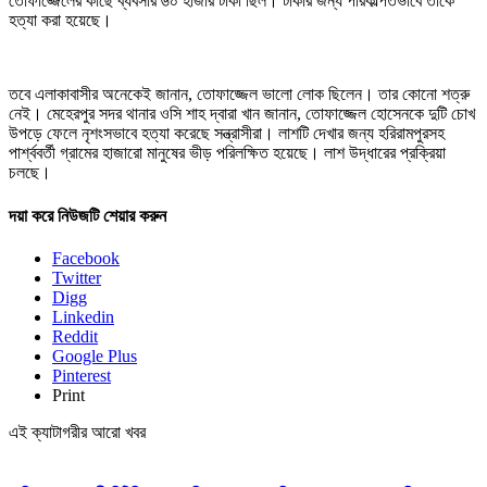
তোফাজ্জেলের কাছে ব্যবসার ৬০ হাজার টাকা ছিল। টাকার জন্য পরিকল্পিতভাবে তাকে
হত্যা করা হয়েছে।
তবে এলাকাবাসীর অনেকেই জানান, তোফাজ্জেল ভালো লোক ছিলেন। তার কোনো শত্রু
নেই। মেহেরপুর সদর থানার ওসি শাহ দ্বারা খান জানান, তোফাজ্জেল হােসেনকে দুটি চােখ
উপড়ে ফেলে নৃশংসভাবে হত্যা করেছে সন্ত্রাসীরা। লাশটি দেখার জন্য হরিরামপুরসহ
পার্শ্ববর্তী গ্রামের হাজারো মানুষের ভীড় পরিলক্ষিত হয়েছে। লাশ উদ্ধারের প্রক্রিয়া
চলছে।
দয়া করে নিউজটি শেয়ার করুন
Facebook
Twitter
Digg
Linkedin
Reddit
Google Plus
Pinterest
Print
এই ক্যাটাগরীর আরো খবর