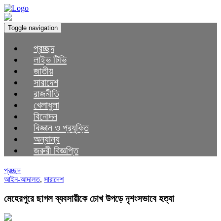
Toggle navigation
প্রচ্ছদ
লাইভ টিভি
জাতীয়
সারাদেশ
রাজনীতি
খেলাধুলা
বিনোদন
বিজ্ঞান ও প্রযুক্তি
অন্যান্য
জরুরী বিজ্ঞপ্তি
প্রচ্ছদ
আইন-আদালত
,
সারাদেশ
মেহেরপুরে ছাগল ব্যবসায়ীকে চোখ উপড়ে নৃশংসভাবে হত্যা