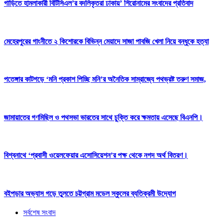
গাড়িতে হামলাকারী বিটিসিএল’র বদলিকৃতরা ঢাকায়’ শিরোনামের সংবাদের প্রতিবাদ
মেহেরপুরের গাংনীতে ২ কিশোরকে বিভিন্ন মেয়াদে সাজা পাবজি খেলা নিয়ে বন্ধুকে হত্যা
পতেঙ্গার কাটগড়ে ‘মনি প্রকাশ পিচ্ছি মনি’র অনৈতিক সাম্রাজ্যে পথভ্রষ্ট তরুণ সমাজ,
জামায়াতের গণমিছিল ও পথসভা ভারতের সাথে চুক্তি করে ক্ষমতায় এসেছে বিএনপি।
বিশ্বনাথে ‘প্রবাসী ওয়েলফেয়ার এসোসিয়েশন’র পক্ষ থেকে নগদ অর্থ বিতরণ।
বইপড়ার অভ্যাস গড়ে তুলতে চট্টগ্রাম মডেল স্কুলের ব্যতিক্রমী উদ্যোগ
সর্বশেষ সংবাদ