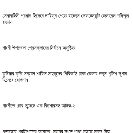
সেনাবাহিনী প্রধান হিসেবে দায়িত্ব পেতে যাচ্ছেন লেফটেন্যান্ট জেনারেল শফিকুর
রহমান ।
গাংনী উপজেলা প্রেসক্লাবের নির্বাচন অনুষ্ঠিত
কুষ্টিয়ার কৃতি সন্তান শাফিন মাহমুদের পিবিআই ঢাকা জেলার নতুন পুলিশ সুপার
হিসেবে যোগদান
গাংনীতে চোর সন্দেহে এক কিশোরসহ আটক-৬
গঙ্গাচড়ায় প্রতিপক্ষের আঘাতে, মৃত্যুর সংঙ্গে পাঞ্জা লড়ছে মুকুল মিয়া