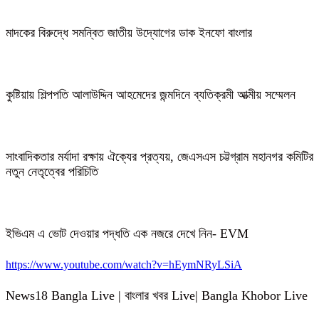
মাদকের বিরুদ্ধে সমন্বিত জাতীয় উদ্যোগের ডাক ইনফো বাংলার
কুষ্টিয়ায় শিল্পপতি আলাউদ্দিন আহমেদের জন্মদিনে ব্যতিক্রমী আত্মীয় সম্মেলন
সাংবাদিকতার মর্যাদা রক্ষায় ঐক্যের প্রত্যয়, জেএসএস চট্টগ্রাম মহানগর কমিটির
নতুন নেতৃত্বের পরিচিতি
ইভিএম এ ভোট দেওয়ার পদ্ধতি এক নজরে দেখে নিন- EVM
https://www.youtube.com/watch?v=hEymNRyLSiA
News18 Bangla Live | বাংলার খবর Live| Bangla Khobor Live