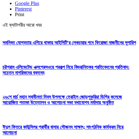
Google Plus
Pinterest
Print
এই ক্যাটাগরীর আরো খবর
সমন্বিত যোগ্যতায় এগিয়ে থাকায় আইসিটি’র লেকচারার পদে ফিরোজা নাজনীনের সুপারিশ
চট্টগ্রাম এলিভেটেড এক্সপ্রেসওয়ে প্রকল্প নিয়ে বিভ্রান্তিকর প্রতিবেদনের প্রতিবাদ:
সচেতন নাগরিকদের বক্তব্য
২৬শে মার্চ মহান স্বাধীনতা দিবস উপলক্ষে তেরাইল জোড়পুকুরিয়া ডিগ্রি কলেজে
আয়োজিত পতাকা উত্তোলন ও আলোচনা সভা যথাযোগ্য মর্যাদায় অনুষ্ঠিত
ঈদুল ফিতরে কাউন্সিলর প্রার্থীর বাসায় সৌজন্য সাক্ষাৎ; সাংগঠনিক কার্যক্রম নিয়ে
আলোচনা