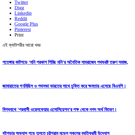
Twitter
Digg
Linkedin
Reddit
Google Plus
Pinterest
Print
এই ক্যাটাগরীর আরো খবর
পতেঙ্গার কাটগড়ে ‘মনি প্রকাশ পিচ্ছি মনি’র অনৈতিক সাম্রাজ্যে পথভ্রষ্ট তরুণ সমাজ,
জামায়াতের গণমিছিল ও পথসভা ভারতের সাথে চুক্তি করে ক্ষমতায় এসেছে বিএনপি।
বিশ্বনাথে ‘প্রবাসী ওয়েলফেয়ার এসোসিয়েশন’র পক্ষ থেকে নগদ অর্থ বিতরণ।
বইপড়ার অভ্যাস গড়ে তুলতে চট্টগ্রাম মডেল স্কুলের ব্যতিক্রমী উদ্যোগ