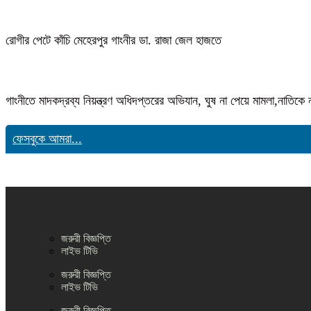
রোগীর পেটে কাঁচি মেহেরপুর গাংনীর ডা. রাজা জেল হাজতে
গাংনীতে মাদকদ্রব্য নিয়ন্ত্রণ অধিদপ্তরের অভিযান, ঘুষ না পেয়ে মামলা,নাতি
ফেসবুকে আমরা...
জরুরী বিজ্ঞপ্তি
লাইভ টিভি
জরুরী বিজ্ঞপ্তি
লাইভ টিভি
জরুরী বিজ্ঞপ্তি