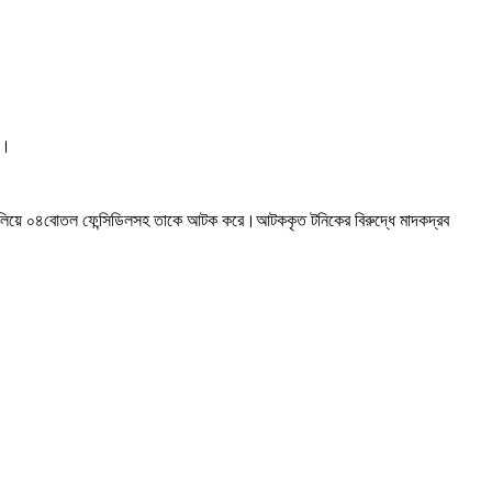
ে।
 চালিয়ে ০৪বোতল ফেন্সিডিলসহ তাকে আটক করে।আটককৃত টনিকের বিরুদ্ধে মাদকদ্রব