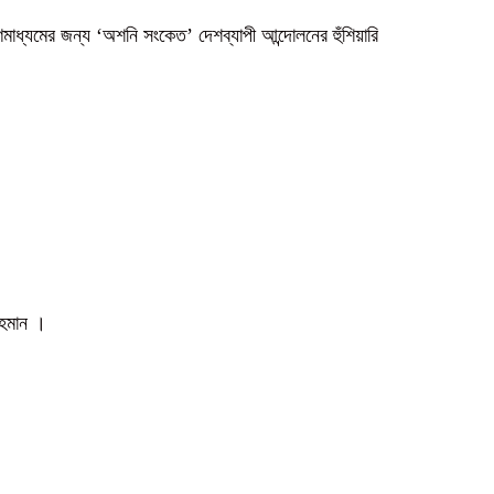
গণমাধ্যমের জন্য ‘অশনি সংকেত’ দেশব্যাপী আন্দোলনের হুঁশিয়ারি
 রহমান ।