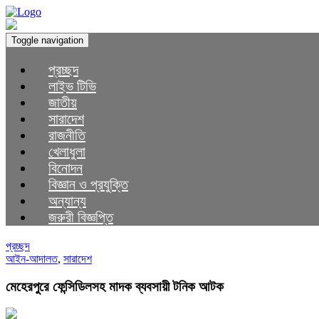
Toggle navigation
প্রচ্ছদ
লাইভ টিভি
জাতীয়
সারাদেশ
রাজনীতি
খেলাধুলা
বিনোদন
বিজ্ঞান ও প্রযুক্তি
অন্যান্য
জরুরী বিজ্ঞপ্তি
প্রচ্ছদ
আইন-আদালত
,
সারাদেশ
মেহেরপুরে ফেন্সিডিলসহ মাদক ব্যবসায়ী টনিক আটক