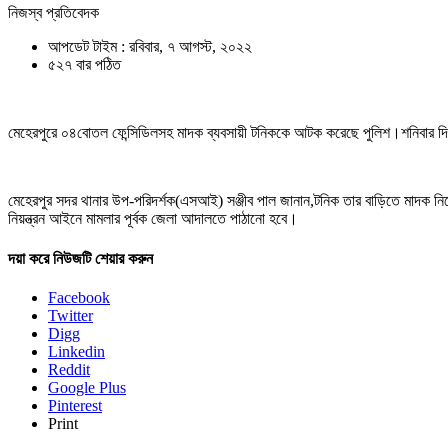
নিজস্ব প্রতিবেদক
আপডেট টাইম : রবিবার, ৭ আগস্ট, ২০২২
৫২৭ বার পঠিত
মেহেরপুরে ০৪বোতল ফেন্সিডিলসহ মাদক ব্যবসায়ী টনিককে আটক করেছে পুলিশ।শনিবা
মেহেরপুর সদর থানার উপ-পরিদর্শক(এসআই) সঞ্জীব পাল জানান,টনিক তার বাড়িতে মাদক 
নিয়ন্ত্রন আইনে মামলার পূর্বক জেলা আদালতে পাঠানো হবে।
দয়া করে নিউজটি শেয়ার করুন
Facebook
Twitter
Digg
Linkedin
Reddit
Google Plus
Pinterest
Print