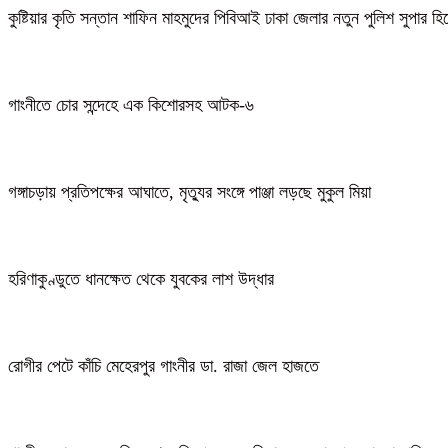
কুষ্টিয়ার কৃতি সন্তান শাফিন মাহমুদের পিবিআই ঢাকা জেলার নতুন পুলিশ সুপার হ
গাংনীতে চোর সন্দেহে এক কিশোরসহ আটক-৬
গঙ্গাচড়ায় প্রতিপক্ষের আঘাতে, মৃত্যুর সংঙ্গে পাঞ্জা লড়ছে মুকুল মিয়া
হরিণাকুণ্ডুতে ধানক্ষেত থেকে যুবকের লাশ উদ্ধার
রোগীর পেটে কাঁচি মেহেরপুর গাংনীর ডা. রাজা জেল হাজতে