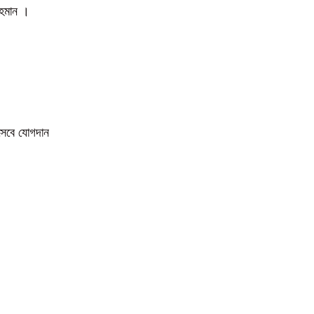
 রহমান ।
িসেবে যোগদান