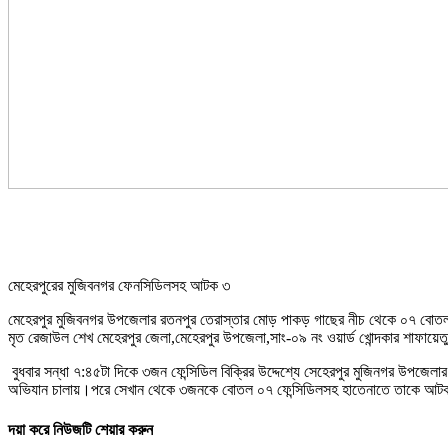
মেহেরপুরের মুজিবনগর ফেনসিডিলসহ আটক ৩
মেহেরপুর মুজিবনগর উপজেলার রতনপুর তেরাস্তার মোড় পাকড় গাছের নীচ থেকে ০৭ বোত
মৃত রেজাউল শেখ মেহেরপুর জেলা,মেহেরপুর উপজেলা,সাং-০৯ নং ওয়ার্ড খোন্দকার শাফায়েতু
বুধবার সন্ধা ৭:৪৫টা দিকে ৩জন ফেন্সিডিল বিক্রির উদ্দেশ্যে সেহেরপুর মুজিনগর উপ
অভিযান চালায়।পরে সেখান থেকে ৩জনকে বোতল ০৭ ফেন্সিডিলসহ হাতেনাতে তাকে আটক ক
দয়া করে নিউজটি শেয়ার করুন