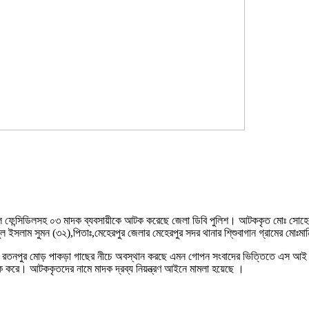
ল ফেন্সিডিলসহ ০৩ মাদক ব্যবসায়ীকে আটক করেছে জে
লা ডিবি পুলিশ। আটককৃত মোঃ সোহেল 
ল ইসলাম সুমন (৩২),পিতাঃ,মেহেরপুর জেলার মেহেরপুর সদর থানার শি্শুবাগান গ্রামের মোঃ
জেলার রতনপুর মোড় পাকড়া গাছের নীচে অবস্থান করছে এমন গোপন সংবাদের ভিত্তিতে এস আই
রে। আটককৃতদের নামে মাদক দ্রব্য নিয়ন্ত্রণ আইনে মামলা হয়েছে ।