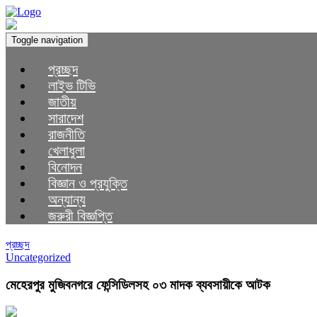
Toggle navigation
প্রচ্ছদ
লাইভ টিভি
জাতীয়
সারাদেশ
রাজনীতি
খেলাধুলা
বিনোদন
বিজ্ঞান ও প্রযুক্তি
অন্যান্য
জরুরী বিজ্ঞপ্তি
প্রচ্ছদ
Uncategorized
মেহেরপুর মুজিবনগরে ফেন্সিডিলসহ ০৩ মাদক ব্যবসায়ীকে আটক