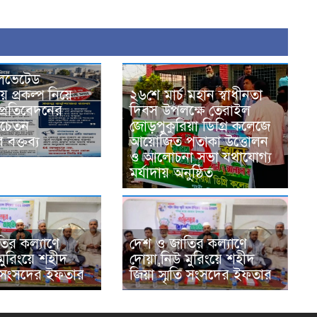
এলিভেটেড
২৬শে মার্চ মহান স্বাধীনতা
ে প্রকল্প নিয়ে
দিবস উপলক্ষে তেরাইল
র প্রতিবেদনের
জোড়পুকুরিয়া ডিগ্রি কলেজে
 সচেতন
আয়োজিত পতাকা উত্তোলন
বক্তব্য
ও আলোচনা সভা যথাযোগ্য
মর্যাদায় অনুষ্ঠিত
ির কল্যাণে
দেশ ও জাতির কল্যাণে
মুরিংয়ে শহীদ
দোয়া,নিউ মুরিংয়ে শহীদ
তি সংসদের ইফতার
জিয়া স্মৃতি সংসদের ইফতার