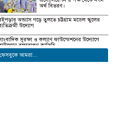
এসোসিয়েশন’র পক্ষ থেকে নগদ
অর্থ বিতরণ।
বইপড়ার অভ্যাস গড়ে তুলতে চট্টগ্রাম মডেল স্কুলের
ব্যতিক্রমী উদ্যোগ
সাংবাদিক সুরক্ষা ও কল্যাণ ফাউন্ডেশনের উদ্যোগে
রাউজানে বৃক্ষরোপণ কর্মসূচি
ফেসবুকে আমরা...
টাংগাইলের ধনবাড়ীতে কৃষকদের
মাঝে আমন মৌসুমের কৃষি
উপকরণ বিতরণ।
মাদকের বিরুদ্ধে সমন্বিত জাতীয়
উদ্যোগের ডাক ইনফো বাংলার
কুষ্টিয়ায় শিল্পপতি আলাউদ্দিন
আহমেদের জন্মদিনে ব্যতিক্রমী
আত্মীয় সম্মেলন
সাংবাদিকতার মর্যাদা রক্ষায়