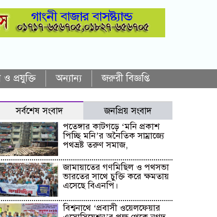
 ও প্রযুক্তি
অন্যান্য
জরুরী বিজ্ঞপ্তি
সর্বশেষ সংবাদ
জনপ্রিয় সংবাদ
পতেঙ্গার কাটগড়ে ‘মনি প্রকাশ
পিচ্ছি মনি’র অনৈতিক সাম্রাজ্যে
পথভ্রষ্ট তরুণ সমাজ,
জামায়াতের গণমিছিল ও পথসভা
ভারতের সাথে চুক্তি করে ক্ষমতায়
এসেছে বিএনপি।
বিশ্বনাথে ‘প্রবাসী ওয়েলফেয়ার