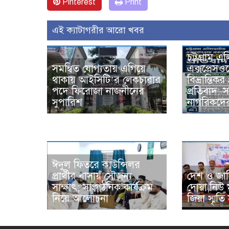
Pinterest
Print
এই ক্যাটাগরীর আরো খবর
চট্টগ্রাম 
সমন্বিত যোগ্যতায় এগিয়ে
এক্সপ্রেসওয়
থাকায় আইসিটি’র লেকচারার
বিভ্রান্তিক
পদে ফিরোজা নাজনীনের
প্রতিবাদ:
সুপারিশ
নাগরিকদের 
ঈদুল ফিতরে কাউন্সিলর
প্রার্থীর বাসায় সৌজন্য
দেশ ও জাত
সাক্ষাৎ; সাংগঠনিক কার্যক্রম
দোয়া,নিউ 
নিয়ে আলোচনা
জিয়া স্মৃ