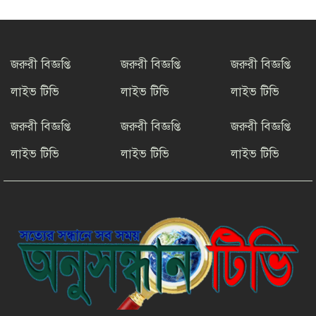
টাংগাইলের ধনবাড়ীতে কৃষকদের মাঝে
আমন মৌসুমের কৃষি উপকরণ বিতরণ।
জরুরী বিজ্ঞপ্তি
জরুরী বিজ্ঞপ্তি
জরুরী বিজ্ঞপ্তি
মাদকের বিরুদ্ধে সমন্বিত জাতীয়
লাইভ টিভি
লাইভ টিভি
লাইভ টিভি
উদ্যোগের ডাক ইনফো বাংলার
জরুরী বিজ্ঞপ্তি
জরুরী বিজ্ঞপ্তি
জরুরী বিজ্ঞপ্তি
কুষ্টিয়ায় শিল্পপতি আলাউদ্দিন
লাইভ টিভি
লাইভ টিভি
লাইভ টিভি
আহমেদের জন্মদিনে ব্যতিক্রমী আত্মীয়
সম্মেলন
সাংবাদিকতার মর্যাদা রক্ষায় ঐক্যের
প্রত্যয়, জেএসএস চট্টগ্রাম মহানগর
কমিটির নতুন নেতৃত্বের পরিচিতি
শফিকের মুক্তি ও মামলা প্রত্যাহারের
দাবিতে চট্টগ্রামে সাংবাদিকদের প্রতিবাদ
গণমাধ্যমের জন্য ‘অশনি সংকেত’