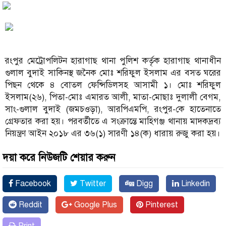
রংপুর মেট্রোপলিটন হারাগাছ থানা পুলিশ কর্তৃক হারাগাছ থানাধীন
গুলাল বুদাই সাকিনস্থ জনৈক মোঃ শরিফুল ইসলাম এর বসত ঘরের
পিছন থেকে ৪ বোতল ফেন্সিডিলসহ আসামী ১। মোঃ শরিফুল
ইসলাম(২৬), পিতা-মোঃ এমারত আলী, মাতা-মোছাঃ দুলালী বেগম,
সাং-গুলাল বুদাই (জমচওড়া), আরপিএমপি, রংপুর-কে হাতেনাতে
গ্রেফতার করা হয়। পরবর্তীতে এ সংক্রান্তে মাহিগঞ্জ থানায় মাদকদ্রব্য
নিয়ন্ত্রণ আইন ২০১৮ এর ৩৬(১) সারণী ১৪(ক) ধারায় রুজু করা হয়।
দয়া করে নিউজটি শেয়ার করুন
Facebook
Twitter
Digg
Linkedin
Reddit
Google Plus
Pinterest
Print