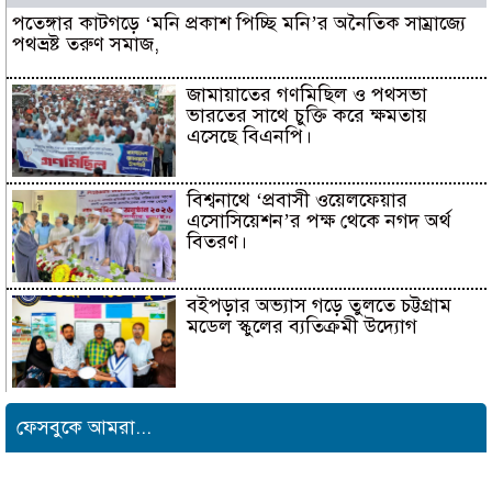
পতেঙ্গার কাটগড়ে ‘মনি প্রকাশ পিচ্ছি মনি’র অনৈতিক সাম্রাজ্যে
পথভ্রষ্ট তরুণ সমাজ,
জামায়াতের গণমিছিল ও পথসভা
ভারতের সাথে চুক্তি করে ক্ষমতায়
এসেছে বিএনপি।
বিশ্বনাথে ‘প্রবাসী ওয়েলফেয়ার
এসোসিয়েশন’র পক্ষ থেকে নগদ অর্থ
বিতরণ।
বইপড়ার অভ্যাস গড়ে তুলতে চট্টগ্রাম
মডেল স্কুলের ব্যতিক্রমী উদ্যোগ
সাংবাদিক সুরক্ষা ও কল্যাণ
ফেসবুকে আমরা...
ফাউন্ডেশনের উদ্যোগে রাউজানে
বৃক্ষরোপণ কর্মসূচি