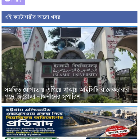
এই ক্যাটাগরীর আরো খবর
সমন্বিত যোগ্যতায় এগিয়ে থাকায় আইসিটি’র লেকচারার
পদে ফিরোজা নাজনীনের সুপারিশ