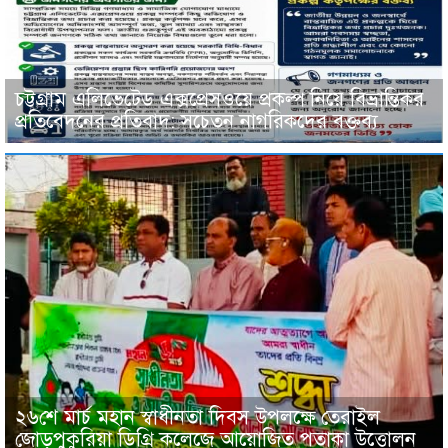
চট্টগ্রাম এলিভেটেড এক্সপ্রেসওয়ে প্রকল্প নিয়ে বিভ্রান্তিকর
প্রতিবেদনের প্রতিবাদ: সচেতন নাগরিকদের বক্তব্য
২৬শে মার্চ মহান স্বাধীনতা দিবস উপলক্ষে তেরাইল
জোড়পুকুরিয়া ডিগ্রি কলেজে আয়োজিত পতাকা উত্তোলন