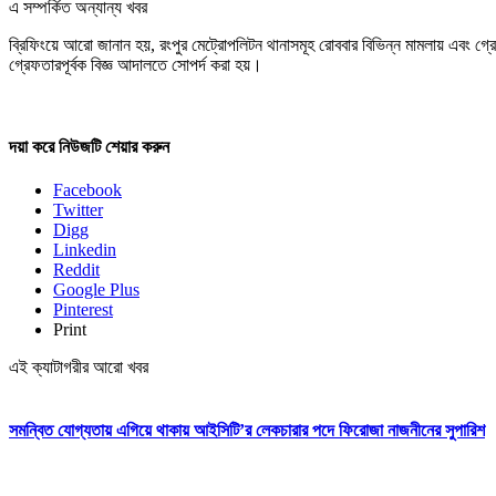
এ সম্পর্কিত অন্যান্য খবর
ব্রিফিংয়ে আরো জানান হয়, রংপুর মেট্রোপলিটন থানাসমূহ রোববার বিভিন্ন মামলায় এবং গ্রে
গ্রেফতারপূর্বক বিজ্ঞ আদালতে সোপর্দ করা হয়।
দয়া করে নিউজটি শেয়ার করুন
Facebook
Twitter
Digg
Linkedin
Reddit
Google Plus
Pinterest
Print
এই ক্যাটাগরীর আরো খবর
সমন্বিত যোগ্যতায় এগিয়ে থাকায় আইসিটি’র লেকচারার পদে ফিরোজা নাজনীনের সুপারিশ