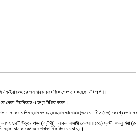
ন্সিডিল-ইয়াবাসহ ১৪ জন মাদক কারবারিকে গ্রেপ্তার করেছে ডিবি পুলিশ।
এক প্রেস বিজ্ঞপ্তিতে এ তথ্য নিশ্চিত করেন।
 দোকান থেকে ৩০ পিস ইয়াবাসহ আব্দুর রহমান আনোয়ার (৩২) ও শরীফ (৩৩) কে গ্রেফতার কর
লসহ হারাটি উত্তর পাড়া (কচুটারী) এলাকার আসামী রোকসানা (৩৫) স্বামী- শাবলু মিয়া (৪
কেট ব্যান্ড রোল ও ১৬৪০০০ শলাকা বিড়ি উদ্ধার করা হয়।