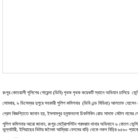
রংপুর কোতয়ালী পুলিশের গোয়েন্দা (ডিবি) পৃথক পৃথক কয়েকটি স্থানে অভিযান চালিয়ে ফে
সোমবার, ৯ ডিসেম্বর দুপুরে সহকারী পুলিশ কমিশনার (ডিবি এন্ড মিডিয়া) আলতাফ হোসেন 
প্রেস বিজ্ঞপ্তিতে জানান হয়, ইসলামপুর হনুমানতলা চিকলিবিল রোড সাদাফ মেটাল নামের
পুলিশ কমিশনার আরো জানান, রংপুর মেট্রোপলিটন পরশুরাম থানার অভিযানে ৬ বোতল ফেন্সিডি
ভুল্লাটারী, ইলিয়াছের ভিটার জনৈকা আম্বিয়া বেগমের বাড়ি থেকে নকল বিড়ির ৬৫৬০ প্যা