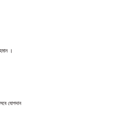
 রহমান ।
িসেবে যোগদান