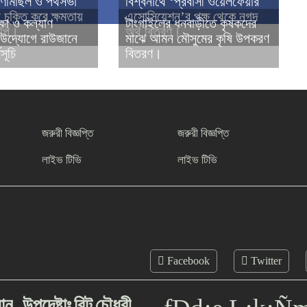
গণমিছিল ও পথসভা
বিশ্বনাথে ‘প্রবাসী ওয়েলফেয়ার
চুক্তি করে ক্ষমতায়
এসোসিয়েশন’র পক্ষ থেকে নগদ
ক্ষা ও কল্যাণ
টাংগাইলের ধনবাড়ীতে কৃষকদের
নপি।
অর্থ বিতরণ।
 উদ্যোগে রাউজানে
মাঝে আমন মৌসুমের কৃষি উপকরণ
মসূচি
বিতরণ।
জরুরী বিজ্ঞপ্তি
জরুরী বিজ্ঞপ্তি
লাইভ টিভি
লাইভ টিভি
Facebook
Twitter
ধান
উপদেষ্টাঃ
রিন্টু
চৌধুরী