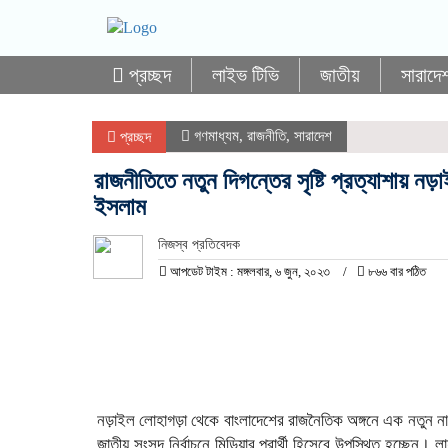
প্রচ্ছদ
লাইভ টিভি
জাতীয়
সারাদে
গণমাধ্যম
,
রাজনীতি
,
সারাদেশ
প্রচ্ছদ
রাজনীতিতে নতুন দিগন্তের সৃষ্টি প্রত্যাশায় নড়া
ইসলাম
নিজস্ব প্রতিবেদক
আপডেট টাইম : মঙ্গলবার, ৬ জুন, ২০২৩
৮৬৬ বার পঠিত
নড়াইল লোহাগড়া থেকে বাংলাদেশের রাজনৈতিক অঙ্গনে এক নতুন 
জাতীয় সংসদ নির্বাচনে মিডিয়ার প্রার্থী হিসেবে উপস্থিত হচ্ছেন