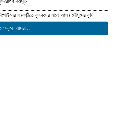
বৃক্ষরোপণ কর্মসূচি
টাংগাইলের ধনবাড়ীতে কৃষকদের মাঝে আমন মৌসুমের কৃষি
উপকরণ বিতরণ।
ফেসবুকে আমরা...
মাদকের বিরুদ্ধে সমন্বিত জাতীয়
উদ্যোগের ডাক ইনফো বাংলার
কুষ্টিয়ায় শিল্পপতি আলাউদ্দিন আহমেদের
জন্মদিনে ব্যতিক্রমী আত্মীয় সম্মেলন
সাংবাদিকতার মর্যাদা রক্ষায় ঐক্যের
প্রত্যয়, জেএসএস চট্টগ্রাম মহানগর
কমিটির নতুন নেতৃত্বের পরিচিতি
শফিকের মুক্তি ও মামলা প্রত্যাহারের
দাবিতে চট্টগ্রামে সাংবাদিকদের প্রতিবাদ
গণমাধ্যমের জন্য ‘অশনি সংকেত’
দেশব্যাপী আন্দোলনের হুঁশিয়ারি