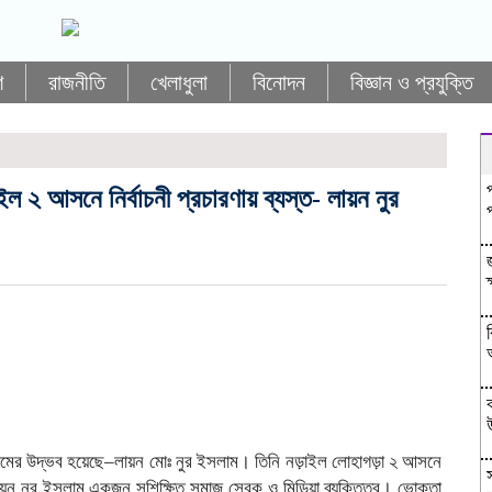
শ
রাজনীতি
খেলাধুলা
বিনোদন
বিজ্ঞান ও প্রযুক্তি
ইল ২ আসনে নির্বাচনী প্রচারণায় ব্যস্ত- লায়ন নুর
নামের উদ্ভব হয়েছে–লায়ন মোঃ নুর ইসলাম। তিনি নড়াইল লোহাগড়া ২ আসনে
। লায়ন নুর ইসলাম একজন সুশিক্ষিত সমাজ সেবক ও মিডিয়া ব্যক্তিত্ব। ভোক্তা