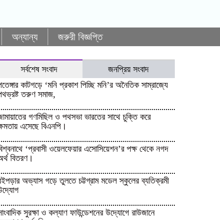
অন্যান্য
জরুরী বিজ্ঞপ্তি
সর্বশেষ সংবাদ
জনপ্রিয় সংবাদ
পতেঙ্গার কাটগড়ে ‘মনি প্রকাশ পিচ্ছি মনি’র অনৈতিক সাম্রাজ্যে
পথভ্রষ্ট তরুণ সমাজ,
জামায়াতের গণমিছিল ও পথসভা ভারতের সাথে চুক্তি করে
ক্ষমতায় এসেছে বিএনপি।
বিশ্বনাথে ‘প্রবাসী ওয়েলফেয়ার এসোসিয়েশন’র পক্ষ থেকে নগদ
অর্থ বিতরণ।
বইপড়ার অভ্যাস গড়ে তুলতে চট্টগ্রাম মডেল স্কুলের ব্যতিক্রমী
উদ্যোগ
সাংবাদিক সুরক্ষা ও কল্যাণ ফাউন্ডেশনের উদ্যোগে রাউজানে