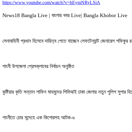
https://www.youtube.com/watch?v=hEymNRyLSiA
News18 Bangla Live | বাংলার খবর Live| Bangla Khobor Live
সেনাবাহিনী প্রধান হিসেবে দায়িত্ব পেতে যাচ্ছেন লেফটেন্যান্ট জেনারেল শফিকুর
গাংনী উপজেলা প্রেসক্লাবের নির্বাচন অনুষ্ঠিত
কুষ্টিয়ার কৃতি সন্তান শাফিন মাহমুদের পিবিআই ঢাকা জেলার নতুন পুলিশ সুপার হ
গাংনীতে চোর সন্দেহে এক কিশোরসহ আটক-৬