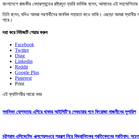
বাংলাদেশে রাজকীয় নেদারল্যান্ডের রাষ্ট্রদূত হ্যারি ভার্ভিজ বলেন, আমাদের এই সহযোগি
তিনি বলেন, যদিও আমরা শরণার্থীদের মানবিক সহায়তা কওে থাকি। এছাড়া আমরা স্থানীয় আশ্
পারে।
দয়া করে নিউজটি শেয়ার করুন
Facebook
Twitter
Digg
Linkedin
Reddit
Google Plus
Pinterest
Print
এই ক্যাটাগরীর আরো খবর
সমন্বিত যোগ্যতায় এগিয়ে থাকায় আইসিটি’র লেকচারার পদে ফিরোজা নাজনীনের সুপারিশ
চট্টগ্রাম এলিভেটেড এক্সপ্রেসওয়ে প্রকল্প নিয়ে বিভ্রান্তিকর প্রতিবেদনের প্রতিবাদ: সচ