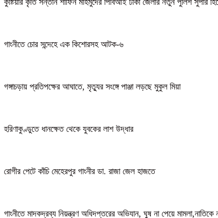
কুষ্টিয়ার কৃতি সন্তান শাফিন মাহমুদের পিবিআই ঢাকা জেলার নতুন পুলিশ সুপার হ
গাংনীতে চোর সন্দেহে এক কিশোরসহ আটক-৬
গঙ্গাচড়ায় প্রতিপক্ষের আঘাতে, মৃত্যুর সংঙ্গে পাঞ্জা লড়ছে মুকুল মিয়া
হরিণাকুণ্ডুতে ধানক্ষেত থেকে যুবকের লাশ উদ্ধার
রোগীর পেটে কাঁচি মেহেরপুর গাংনীর ডা. রাজা জেল হাজতে
গাংনীতে মাদকদ্রব্য নিয়ন্ত্রণ অধিদপ্তরের অভিযান, ঘুষ না পেয়ে মামলা,নাতি