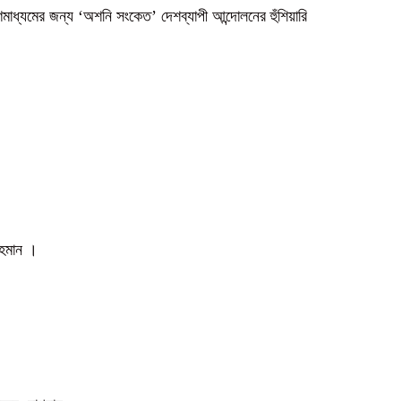
গণমাধ্যমের জন্য ‘অশনি সংকেত’ দেশব্যাপী আন্দোলনের হুঁশিয়ারি
 রহমান ।