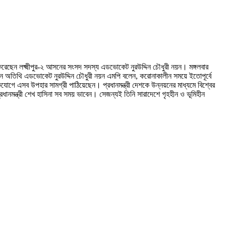
 করেছেন লক্ষ্মীপুর-২ আসনের সংসদ সদস্য এডভোকেট নুরউদ্দিন চৌধুরী নয়ন। মঙ্গলবার
ান অতিথি এডভোকেট নুরউদ্দিন চৌধুরী নয়ন এমপি বলেন, করোনাকালীন সময়ে ইতোপূর্বে
কযোগে এসব উপহার সামগ্রী পাঠিয়েছেন। প্রধানমন্ত্রী দেশকে উন্নয়নের মাধ্যমে বিশ্বের
নমন্ত্রী শেখ হাসিনা সব সময় ভাবেন। সেজন্যই তিনি সারাদেশে গৃহহীন ও ভূমিহীন