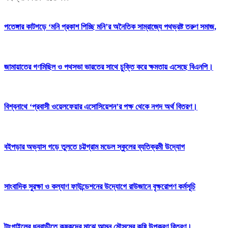
পতেঙ্গার কাটগড়ে ‘মনি প্রকাশ পিচ্ছি মনি’র অনৈতিক সাম্রাজ্যে পথভ্রষ্ট তরুণ সমাজ,
জামায়াতের গণমিছিল ও পথসভা ভারতের সাথে চুক্তি করে ক্ষমতায় এসেছে বিএনপি।
বিশ্বনাথে ‘প্রবাসী ওয়েলফেয়ার এসোসিয়েশন’র পক্ষ থেকে নগদ অর্থ বিতরণ।
বইপড়ার অভ্যাস গড়ে তুলতে চট্টগ্রাম মডেল স্কুলের ব্যতিক্রমী উদ্যোগ
সাংবাদিক সুরক্ষা ও কল্যাণ ফাউন্ডেশনের উদ্যোগে রাউজানে বৃক্ষরোপণ কর্মসূচি
টাংগাইলের ধনবাড়ীতে কৃষকদের মাঝে আমন মৌসুমের কৃষি উপকরণ বিতরণ।