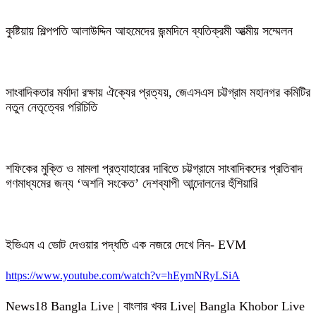
কুষ্টিয়ায় শিল্পপতি আলাউদ্দিন আহমেদের জন্মদিনে ব্যতিক্রমী আত্মীয় সম্মেলন
সাংবাদিকতার মর্যাদা রক্ষায় ঐক্যের প্রত্যয়, জেএসএস চট্টগ্রাম মহানগর কমিটির
নতুন নেতৃত্বের পরিচিতি
শফিকের মুক্তি ও মামলা প্রত্যাহারের দাবিতে চট্টগ্রামে সাংবাদিকদের প্রতিবাদ
গণমাধ্যমের জন্য ‘অশনি সংকেত’ দেশব্যাপী আন্দোলনের হুঁশিয়ারি
ইভিএম এ ভোট দেওয়ার পদ্ধতি এক নজরে দেখে নিন- EVM
https://www.youtube.com/watch?v=hEymNRyLSiA
News18 Bangla Live | বাংলার খবর Live| Bangla Khobor Live