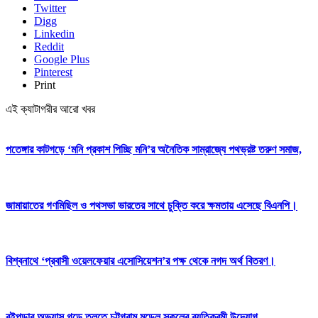
Twitter
Digg
Linkedin
Reddit
Google Plus
Pinterest
Print
এই ক্যাটাগরীর আরো খবর
পতেঙ্গার কাটগড়ে ‘মনি প্রকাশ পিচ্ছি মনি’র অনৈতিক সাম্রাজ্যে পথভ্রষ্ট তরুণ সমাজ,
জামায়াতের গণমিছিল ও পথসভা ভারতের সাথে চুক্তি করে ক্ষমতায় এসেছে বিএনপি।
বিশ্বনাথে ‘প্রবাসী ওয়েলফেয়ার এসোসিয়েশন’র পক্ষ থেকে নগদ অর্থ বিতরণ।
বইপড়ার অভ্যাস গড়ে তুলতে চট্টগ্রাম মডেল স্কুলের ব্যতিক্রমী উদ্যোগ