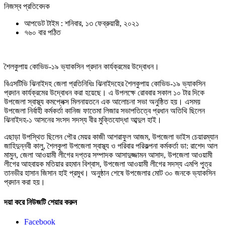
নিজস্ব প্রতিবেদক
আপডেট টাইম : শনিবার, ১৩ ফেব্রুয়ারী, ২০২১
৭৬০ বার পঠিত
শৈলকুপায় কোভিড-১৯ ভ্যাকসিন প্রদান কার্যক্রমের উদ্বোধন।
বিএসটিভি ঝিনাইদহ জেলা প্রতিনিধিঃ ঝিনাইদহের শৈলকুপায় কোভিড-১৯ ভ্যাকসিন
প্রদান কার্যক্রমের উদ্বোধন করা হয়েছে। এ উপলক্ষে রোববার সকাল ১০ টার দিকে
উপজেলা স্বাস্থ্য কমপ্লেক্স মিলনায়তনে এক আলোচনা সভা অনুষ্ঠিত হয়। এসময়
উপজেলা নির্বাহী কর্মকর্তা কানিজ ফাতেমা লিজার সভাপতিত্বে প্রধান অতিথি ছিলেন
ঝিনাইদহ-১ আসনের সংসদ সদস্য বীর মুক্তিযোদ্ধা আব্দুল হাই।
এছাড়া উপস্থিত ছিলেন পৌর মেয়র কাজী আশরাফুল আজম, উপজেলা ভাইস চেয়ারম্যান
জাহিদুন্নবী কালু, শৈলকুপা উপজেলা স্বাস্থ্য ও পরিবার পরিকল্পনা কর্মকর্তা ডা: রাশেদ আল
মামুন, জেলা আওয়ামী লীগের দপ্তর সম্পাদক আসাদুজ্জামন আসাদ, উপজেলা আওয়ামী
লীগের আহবায়ক মতিয়ার রহমান বিশ্বাস, উপজেলা আওয়ামী লীগের সদস্য এমপি পুত্র
তানভীর হাসান জিসান হাই প্রমুখ। অনুষ্ঠান শেষে উপজেলার মোট ৩০ জনকে ভ্যাকসিন
প্রদান করা হয়।
দয়া করে নিউজটি শেয়ার করুন
Facebook