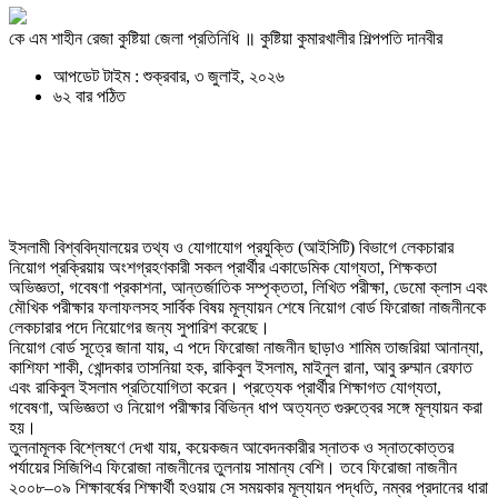
কে এম শাহীন রেজা কুষ্টিয়া জেলা প্রতিনিধি ॥ কুষ্টিয়া কুমারখালীর শিল্পপতি দানবীর
আপডেট টাইম : শুক্রবার, ৩ জুলাই, ২০২৬
৬২ বার পঠিত
ইসলামী বিশ্ববিদ্যালয়ের তথ্য ও যোগাযোগ প্রযুক্তি (আইসিটি) বিভাগে লেকচারার
নিয়োগ প্রক্রিয়ায় অংশগ্রহণকারী সকল প্রার্থীর একাডেমিক যোগ্যতা, শিক্ষকতা
অভিজ্ঞতা, গবেষণা প্রকাশনা, আন্তর্জাতিক সম্পৃক্ততা, লিখিত পরীক্ষা, ডেমো ক্লাস এবং
মৌখিক পরীক্ষার ফলাফলসহ সার্বিক বিষয় মূল্যায়ন শেষে নিয়োগ বোর্ড ফিরোজা নাজনীনকে
লেকচারার পদে নিয়োগের জন্য সুপারিশ করেছে।
নিয়োগ বোর্ড সূত্রে জানা যায়, এ পদে ফিরোজা নাজনীন ছাড়াও শামিম তাজরিয়া আনান্যা,
কাশিফা শাকী, খোন্দকার তাসনিয়া হক, রাকিবুল ইসলাম, মাইনুল রানা, আবু রুম্মান রেফাত
এবং রাকিবুল ইসলাম প্রতিযোগিতা করেন। প্রত্যেক প্রার্থীর শিক্ষাগত যোগ্যতা,
গবেষণা, অভিজ্ঞতা ও নিয়োগ পরীক্ষার বিভিন্ন ধাপ অত্যন্ত গুরুত্বের সঙ্গে মূল্যায়ন করা
হয়।
তুলনামূলক বিশ্লেষণে দেখা যায়, কয়েকজন আবেদনকারীর স্নাতক ও স্নাতকোত্তর
পর্যায়ের সিজিপিএ ফিরোজা নাজনীনের তুলনায় সামান্য বেশি। তবে ফিরোজা নাজনীন
২০০৮–০৯ শিক্ষাবর্ষের শিক্ষার্থী হওয়ায় সে সময়কার মূল্যায়ন পদ্ধতি, নম্বর প্রদানের ধারা