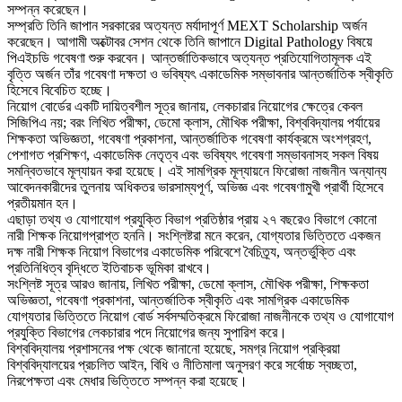
সম্পন্ন করেছেন।
সম্প্রতি তিনি জাপান সরকারের অত্যন্ত মর্যাদাপূর্ণ MEXT Scholarship অর্জন
করেছেন। আগামী অক্টোবর সেশন থেকে তিনি জাপানে Digital Pathology বিষয়ে
পিএইচডি গবেষণা শুরু করবেন। আন্তর্জাতিকভাবে অত্যন্ত প্রতিযোগিতামূলক এই
বৃত্তি অর্জন তাঁর গবেষণা দক্ষতা ও ভবিষ্যৎ একাডেমিক সম্ভাবনার আন্তর্জাতিক স্বীকৃতি
হিসেবে বিবেচিত হচ্ছে।
নিয়োগ বোর্ডের একটি দায়িত্বশীল সূত্র জানায়, লেকচারার নিয়োগের ক্ষেত্রে কেবল
সিজিপিএ নয়; বরং লিখিত পরীক্ষা, ডেমো ক্লাস, মৌখিক পরীক্ষা, বিশ্ববিদ্যালয় পর্যায়ের
শিক্ষকতা অভিজ্ঞতা, গবেষণা প্রকাশনা, আন্তর্জাতিক গবেষণা কার্যক্রমে অংশগ্রহণ,
পেশাগত প্রশিক্ষণ, একাডেমিক নেতৃত্ব এবং ভবিষ্যৎ গবেষণা সম্ভাবনাসহ সকল বিষয়
সমন্বিতভাবে মূল্যায়ন করা হয়েছে। এই সামগ্রিক মূল্যায়নে ফিরোজা নাজনীন অন্যান্য
আবেদনকারীদের তুলনায় অধিকতর ভারসাম্যপূর্ণ, অভিজ্ঞ এবং গবেষণামুখী প্রার্থী হিসেবে
প্রতীয়মান হন।
এছাড়া তথ্য ও যোগাযোগ প্রযুক্তি বিভাগ প্রতিষ্ঠার প্রায় ২৭ বছরেও বিভাগে কোনো
নারী শিক্ষক নিয়োগপ্রাপ্ত হননি। সংশ্লিষ্টরা মনে করেন, যোগ্যতার ভিত্তিতে একজন
দক্ষ নারী শিক্ষক নিয়োগ বিভাগের একাডেমিক পরিবেশে বৈচিত্র্য, অন্তর্ভুক্তি এবং
প্রতিনিধিত্ব বৃদ্ধিতে ইতিবাচক ভূমিকা রাখবে।
সংশ্লিষ্ট সূত্র আরও জানায়, লিখিত পরীক্ষা, ডেমো ক্লাস, মৌখিক পরীক্ষা, শিক্ষকতা
অভিজ্ঞতা, গবেষণা প্রকাশনা, আন্তর্জাতিক স্বীকৃতি এবং সামগ্রিক একাডেমিক
যোগ্যতার ভিত্তিতে নিয়োগ বোর্ড সর্বসম্মতিক্রমে ফিরোজা নাজনীনকে তথ্য ও যোগাযোগ
প্রযুক্তি বিভাগের লেকচারার পদে নিয়োগের জন্য সুপারিশ করে।
বিশ্ববিদ্যালয় প্রশাসনের পক্ষ থেকে জানানো হয়েছে, সমগ্র নিয়োগ প্রক্রিয়া
বিশ্ববিদ্যালয়ের প্রচলিত আইন, বিধি ও নীতিমালা অনুসরণ করে সর্বোচ্চ স্বচ্ছতা,
নিরপেক্ষতা এবং মেধার ভিত্তিতে সম্পন্ন করা হয়েছে।