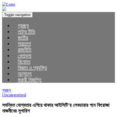
Toggle navigation
প্রচ্ছদ
লাইভ টিভি
জাতীয়
সারাদেশ
রাজনীতি
খেলাধুলা
বিনোদন
বিজ্ঞান ও প্রযুক্তি
অন্যান্য
জরুরী বিজ্ঞপ্তি
প্রচ্ছদ
Uncategorized
সমন্বিত যোগ্যতায় এগিয়ে থাকায় আইসিটি’র লেকচারার পদে ফিরোজা
নাজনীনের সুপারিশ