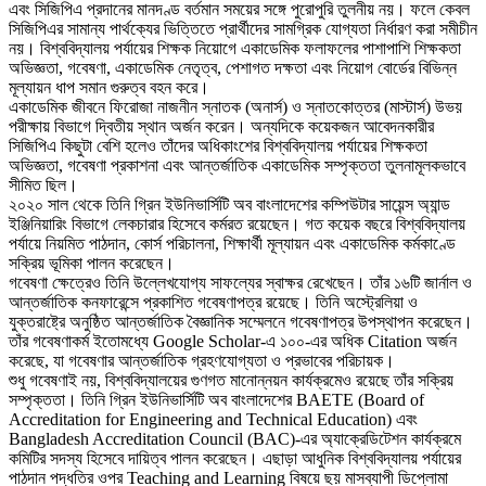
এবং সিজিপিএ প্রদানের মানদণ্ড বর্তমান সময়ের সঙ্গে পুরোপুরি তুলনীয় নয়। ফলে কেবল
সিজিপিএর সামান্য পার্থক্যের ভিত্তিতে প্রার্থীদের সামগ্রিক যোগ্যতা নির্ধারণ করা সমীচীন
নয়। বিশ্ববিদ্যালয় পর্যায়ের শিক্ষক নিয়োগে একাডেমিক ফলাফলের পাশাপাশি শিক্ষকতা
অভিজ্ঞতা, গবেষণা, একাডেমিক নেতৃত্ব, পেশাগত দক্ষতা এবং নিয়োগ বোর্ডের বিভিন্ন
মূল্যায়ন ধাপ সমান গুরুত্ব বহন করে।
একাডেমিক জীবনে ফিরোজা নাজনীন স্নাতক (অনার্স) ও স্নাতকোত্তর (মাস্টার্স) উভয়
পরীক্ষায় বিভাগে দ্বিতীয় স্থান অর্জন করেন। অন্যদিকে কয়েকজন আবেদনকারীর
সিজিপিএ কিছুটা বেশি হলেও তাঁদের অধিকাংশের বিশ্ববিদ্যালয় পর্যায়ের শিক্ষকতা
অভিজ্ঞতা, গবেষণা প্রকাশনা এবং আন্তর্জাতিক একাডেমিক সম্পৃক্ততা তুলনামূলকভাবে
সীমিত ছিল।
২০২০ সাল থেকে তিনি গ্রিন ইউনিভার্সিটি অব বাংলাদেশের কম্পিউটার সায়েন্স অ্যান্ড
ইঞ্জিনিয়ারিং বিভাগে লেকচারার হিসেবে কর্মরত রয়েছেন। গত কয়েক বছরে বিশ্ববিদ্যালয়
পর্যায়ে নিয়মিত পাঠদান, কোর্স পরিচালনা, শিক্ষার্থী মূল্যায়ন এবং একাডেমিক কর্মকাণ্ডে
সক্রিয় ভূমিকা পালন করেছেন।
গবেষণা ক্ষেত্রেও তিনি উল্লেখযোগ্য সাফল্যের স্বাক্ষর রেখেছেন। তাঁর ১৬টি জার্নাল ও
আন্তর্জাতিক কনফারেন্সে প্রকাশিত গবেষণাপত্র রয়েছে। তিনি অস্ট্রেলিয়া ও
যুক্তরাষ্ট্রে অনুষ্ঠিত আন্তর্জাতিক বৈজ্ঞানিক সম্মেলনে গবেষণাপত্র উপস্থাপন করেছেন।
তাঁর গবেষণাকর্ম ইতোমধ্যে Google Scholar-এ ১০০-এর অধিক Citation অর্জন
করেছে, যা গবেষণার আন্তর্জাতিক গ্রহণযোগ্যতা ও প্রভাবের পরিচায়ক।
শুধু গবেষণাই নয়, বিশ্ববিদ্যালয়ের গুণগত মানোন্নয়ন কার্যক্রমেও রয়েছে তাঁর সক্রিয়
সম্পৃক্ততা। তিনি গ্রিন ইউনিভার্সিটি অব বাংলাদেশের BAETE (Board of
Accreditation for Engineering and Technical Education) এবং
Bangladesh Accreditation Council (BAC)-এর অ্যাক্রেডিটেশন কার্যক্রমে
কমিটির সদস্য হিসেবে দায়িত্ব পালন করেছেন। এছাড়া আধুনিক বিশ্ববিদ্যালয় পর্যায়ের
পাঠদান পদ্ধতির ওপর Teaching and Learning বিষয়ে ছয় মাসব্যাপী ডিপ্লোমা