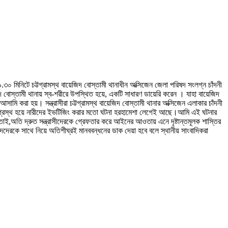
০ মিনিটে চট্টগ্রামস্থ বায়েজিদ বোস্তামী থানাধীন অক্সিজেন জেলা পরিষদ সংলগ্ন চাঁদনী
বোস্তামী থানায় স্ব-শরীরে উপস্থিত হয়ে, একটি সাধারণ ডায়েরি করেন । যাহা বায়েজিদ
 করা হয়। সন্ত্রাসীরা চট্টগ্রামস্থ বায়েজিদ বোস্তামী থানার অক্সিজেন এলাকার চাঁদনী
েশাগ্রস্থ হয়ে নারীদের ইভটিজিং করার মতো ঘটনা হরহামেশা লেগেই আছে।আমি এই ঘটনার
। তাই,অতি দ্রুত সন্ত্রাসীদেরকে গ্রেফতার করে আইনের আওতায় এনে দৃষ্টান্তমূলক শাস্তির
ন্দদেরকে সাথে নিয়ে অতিশীঘ্রই মানববন্ধনের ডাক দেয়া হবে বলে স্থানীয় সাংবাদিকরা