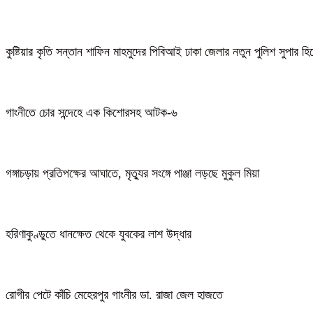
কুষ্টিয়ার কৃতি সন্তান শাফিন মাহমুদের পিবিআই ঢাকা জেলার নতুন পুলিশ সুপার হ
গাংনীতে চোর সন্দেহে এক কিশোরসহ আটক-৬
গঙ্গাচড়ায় প্রতিপক্ষের আঘাতে, মৃত্যুর সংঙ্গে পাঞ্জা লড়ছে মুকুল মিয়া
হরিণাকুণ্ডুতে ধানক্ষেত থেকে যুবকের লাশ উদ্ধার
রোগীর পেটে কাঁচি মেহেরপুর গাংনীর ডা. রাজা জেল হাজতে