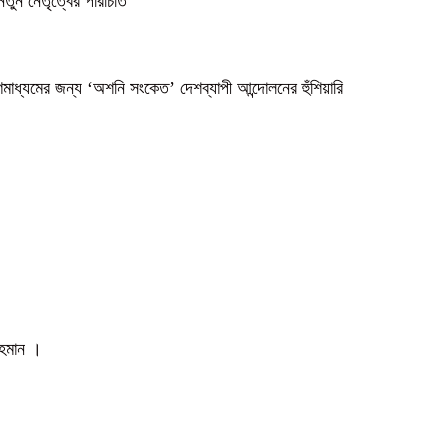
নতুন নেতৃত্বের পরিচিতি
গণমাধ্যমের জন্য ‘অশনি সংকেত’ দেশব্যাপী আন্দোলনের হুঁশিয়ারি
 রহমান ।