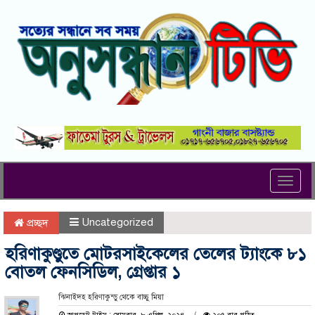
Toggl
navig
Uncategorized
প্রচ্ছদ
হরিণাকুণ্ডুতে মোটরসাইকেলের তেলের ট্যাংকে ৮১
বোতল ফেনসিডিল, গ্রেপ্তার ১
ঝিনাইদহ হরিণাকুন্ডু থেকে বাচ্চু মিয়া
আপডেট টাইম : সোমবার, ৮ এপ্রিল, ২০২৪
২০৫ বার পঠিত