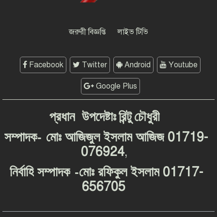
গণমাধ্যমের জন্য ‘অশনি সংকেত’
দেশব্যাপী আন্দোলনের হুঁশিয়ারি
জরুরী বিজ্ঞপ্তি
লাইভ টিভি
Facebook
Twitter
Android
Youtube
Google Plus
প্রধান
উপদেষ্টাঃ
রিন্টু
চৌধুরী
-
01719-
সম্পাদক
মোঃ
আজিজুল
ইসলাম
আজিজ
076924
,
-
01717-
নির্বাহি
সম্পাদক
মোঃ
রফিকুল
ইসলাম
656705