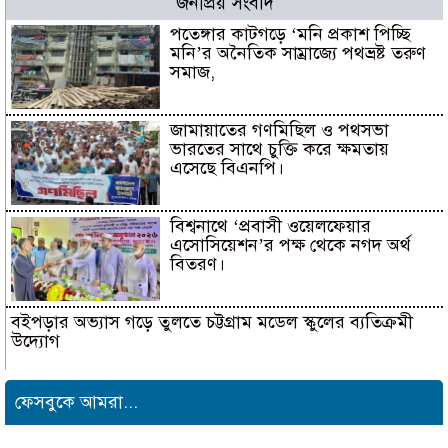
জনপ্রিয় সংবাদ
পতেঙ্গার কাটগড়ে ‘মনি প্রকাশ পিচ্ছি
মনি’র অনৈতিক সাম্রাজ্যে পথভ্রষ্ট তরুণ
সমাজ,
জামায়াতের গণমিছিল ও পথসভা
ভারতের সাথে চুক্তি করে ক্ষমতায়
এসেছে বিএনপি।
বিশ্বনাথে ‘প্রবাসী ওয়েলফেয়ার
এসোসিয়েশন’র পক্ষ থেকে নগদ অর্থ
বিতরণ।
বইপড়ার অভ্যাস গড়ে তুলতে চট্টগ্রাম মডেল স্কুলের ব্যতিক্রমী
উদ্যোগ
সাংবাদিক সুরক্ষা ও কল্যাণ
ফেসবুকে আমরা...
ফাউন্ডেশনের উদ্যোগে রাউজানে
বৃক্ষরোপণ কর্মসূচি