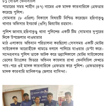
৮১ বোতল ফেনসিডিল
পাচারের সময় শাহীন (৪৭) নামের এক মাদক কারবারিকে গ্রেফতার
করেছে পুলিশ।
সোমবার (৮ এপ্রিল) বিকালে বিষয়টি নিশ্চিত করেছেন হরিণাকুণ্ডু
থানার অফিসার ইনচার্জ (ওসি) জিয়াউর রহমান।
পুলিশ জানায়,হরিণাকুণ্ডু থানা পুলিশের একটি টিম সোমবার দুপুরের
দিকে উপজেলার নাওমারার
মাঠ এলাকায় অভিযান পরিচালনা করছিলো।সেসসময় একটি মোটর
সাইকেলক আরোহীকে থামতে বললে পালিয়ে যাওয়ার চেস্টা করে।
সন্দেহবসত পুলিশ তাকে আটক করে তল্লাশিকালে মোটর সাইকেলের
তেলের ট্যাংকের ভিতরে অভিনব কায়দায় রাখা ফেনসিডিল দেখতে
পায়।পরে ওই মাদক কারবারিকে গ্রেফতার করে পুলিশ। গ্রেফতারকৃত
মাদক কারবারি মানিকগঞ্জ জেলার বাসিন্দা।