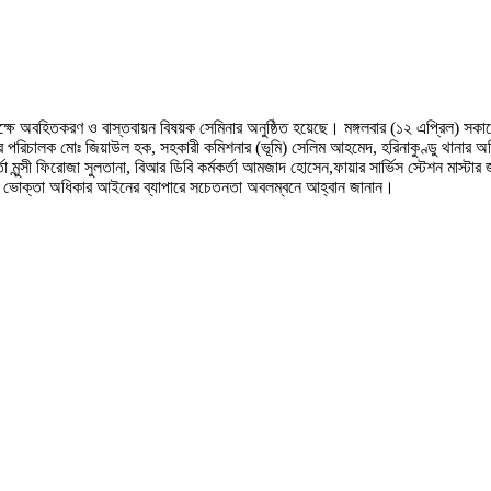
বহিতকরণ ও বাস্তবায়ন বিষয়ক সেমিনার অনুষ্ঠিত হয়েছে। মঙ্গলবার (১২ এপ্রিল) সকালে হরি
ের পরিচালক মোঃ জিয়াউল হক, সহকারী কমিশনার (ভূমি) সেলিম আহমেদ, হরিনাকুণ্ডু থানার 
্মকর্তা মুন্সী ফিরোজা সুলতানা, বিআর ডিবি কর্মকর্তা আমজাদ হোসেন,ফায়ার সার্ভিস স্টেশন মা
কে ভোক্তা অধিকার আইনের ব্যাপারে সচেতনতা অবলম্বনে আহ্বান জানান।