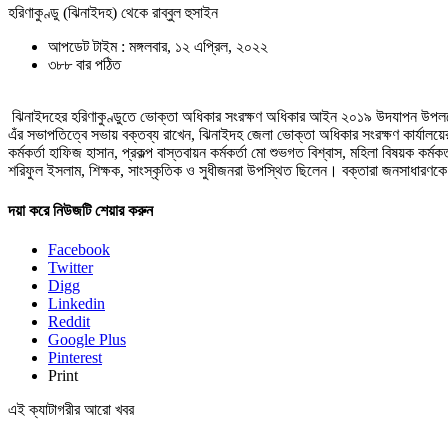
হরিণাকুণ্ডু (ঝিনাইদহ) থেকে রাব্বুল হুসাইন
আপডেট টাইম : মঙ্গলবার, ১২ এপ্রিল, ২০২২
৩৮৮ বার পঠিত
ঝিনাইদহের হরিণাকুণ্ডুতে ভোক্তা অধিকার সংরক্ষণ অধিকার আইন ২০১৯ উদযাপন উপলক্ষে অ
এঁর সভাপতিত্বে সভায় বক্তব্য রাখেন, ঝিনাইদহ জেলা ভোক্তা অধিকার সংরক্ষণ কার্যালয়
কর্মকর্তা হাফিজ হাসান, প্রকল্প বাস্তবায়ন কর্মকর্তা মো শুভগত বিশ্বাস, মহিলা বিষয়ক কর
শরিফুল ইসলাম, শিক্ষক, সাংস্কৃতিক ও সুধীজনরা উপস্থিত ছিলেন। বক্তারা জনসাধারণ
দয়া করে নিউজটি শেয়ার করুন
Facebook
Twitter
Digg
Linkedin
Reddit
Google Plus
Pinterest
Print
এই ক্যাটাগরীর আরো খবর