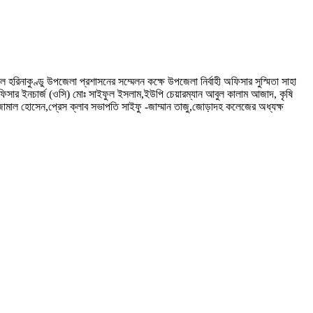
নাকুণ্ডু উপজেলা প্রশাসনের সম্মেলন কক্ষে উপজেলা নির্বাহী অফিসার সুস্মিতা সাহা
অফিসার ইনচার্জ (ওসি) মোঃ সাইফুল ইসলাম,ইউপি চেয়ারম্যান আবুল কালাম আজাদ, কৃষি
স্টার জামাল হোসেন,প্রেস ক্লাব সভাপতি সাইফু -জাম্মান তাজু,জোড়াদহ কলেজের অধ্যক্ষ