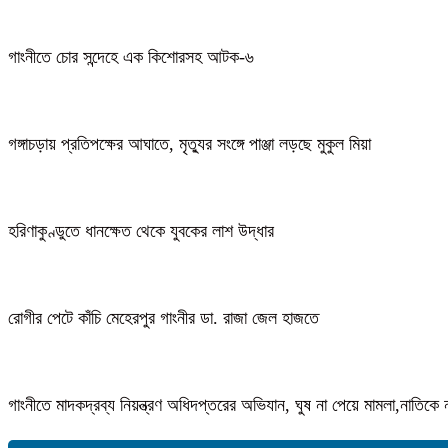
গাংনীতে চোর সন্দেহে এক কিশোরসহ আটক-৬
গঙ্গাচড়ায় প্রতিপক্ষের আঘাতে, মৃত্যুর সংঙ্গে পাঞ্জা লড়ছে মুকুল মিয়া
হরিণাকুণ্ডুতে ধানক্ষেত থেকে যুবকের লাশ উদ্ধার
রোগীর পেটে কাঁচি মেহেরপুর গাংনীর ডা. রাজা জেল হাজতে
গাংনীতে মাদকদ্রব্য নিয়ন্ত্রণ অধিদপ্তরের অভিযান, ঘুষ না পেয়ে মামলা,নাতি