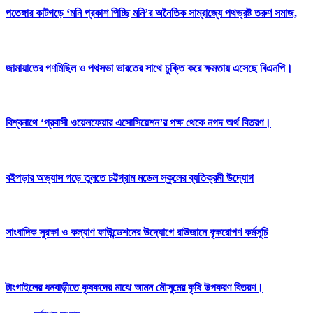
পতেঙ্গার কাটগড়ে ‘মনি প্রকাশ পিচ্ছি মনি’র অনৈতিক সাম্রাজ্যে পথভ্রষ্ট তরুণ সমাজ,
জামায়াতের গণমিছিল ও পথসভা ভারতের সাথে চুক্তি করে ক্ষমতায় এসেছে বিএনপি।
বিশ্বনাথে ‘প্রবাসী ওয়েলফেয়ার এসোসিয়েশন’র পক্ষ থেকে নগদ অর্থ বিতরণ।
বইপড়ার অভ্যাস গড়ে তুলতে চট্টগ্রাম মডেল স্কুলের ব্যতিক্রমী উদ্যোগ
সাংবাদিক সুরক্ষা ও কল্যাণ ফাউন্ডেশনের উদ্যোগে রাউজানে বৃক্ষরোপণ কর্মসূচি
টাংগাইলের ধনবাড়ীতে কৃষকদের মাঝে আমন মৌসুমের কৃষি উপকরণ বিতরণ।