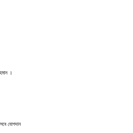
 রহমান ।
িসেবে যোগদান