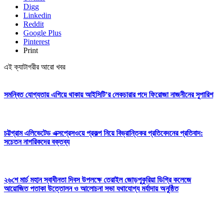
Digg
Linkedin
Reddit
Google Plus
Pinterest
Print
এই ক্যাটাগরীর আরো খবর
সমন্বিত যোগ্যতায় এগিয়ে থাকায় আইসিটি’র লেকচারার পদে ফিরোজা নাজনীনের সুপারিশ
চট্টগ্রাম এলিভেটেড এক্সপ্রেসওয়ে প্রকল্প নিয়ে বিভ্রান্তিকর প্রতিবেদনের প্রতিবাদ:
সচেতন নাগরিকদের বক্তব্য
২৬শে মার্চ মহান স্বাধীনতা দিবস উপলক্ষে তেরাইল জোড়পুকুরিয়া ডিগ্রি কলেজে
আয়োজিত পতাকা উত্তোলন ও আলোচনা সভা যথাযোগ্য মর্যাদায় অনুষ্ঠিত