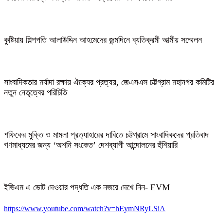
কুষ্টিয়ায় শিল্পপতি আলাউদ্দিন আহমেদের জন্মদিনে ব্যতিক্রমী আত্মীয় সম্মেলন
সাংবাদিকতার মর্যাদা রক্ষায় ঐক্যের প্রত্যয়, জেএসএস চট্টগ্রাম মহানগর কমিটির
নতুন নেতৃত্বের পরিচিতি
শফিকের মুক্তি ও মামলা প্রত্যাহারের দাবিতে চট্টগ্রামে সাংবাদিকদের প্রতিবাদ
গণমাধ্যমের জন্য ‘অশনি সংকেত’ দেশব্যাপী আন্দোলনের হুঁশিয়ারি
ইভিএম এ ভোট দেওয়ার পদ্ধতি এক নজরে দেখে নিন- EVM
https://www.youtube.com/watch?v=hEymNRyLSiA