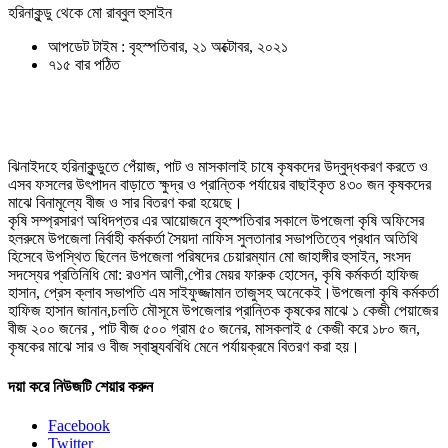
হরিনাকুন্ডু থেকে মো রাব্বুল হুসাইন
আপডেট টাইম : বৃহস্পতিবার, ২১ অক্টোবর, ২০২১
৭১৫ বার পঠিত
ঝিনাইদহে হরিনাকুন্ডুতে পেঁয়াজ, পাট ও মাসকালাই চাষে কৃষকদের উদ্বুদ্ধকরণ করতে ও
এসব ফসলের উৎপাদন বাড়াতে ক্ষুদ্র ও প্রান্তিক পর্যায়ের বাছাইকৃত ৪৩০ জন কৃষকদের
মাঝে বিনামূল্যে বীজ ও সার বিতরণ করা হয়েছে।
কৃষি সম্প্রসারণ অধিদপ্তর এর আয়োজনে বৃহস্পতিবার সকালে উপজেলা কৃষি অফিসের
হলরুমে উপজেলা নির্বাহী কর্মকর্তা সৈয়দা নাফিস সুলতানার সভাপতিত্বে প্রধান অতিথি
হিসেবে উপস্থিত ছিলেন উপজেলা পরিষদের চেয়ারম্যান মো জাহাঙ্গীর হুসাইন, সংসদ
সদস্যের প্রতিনিধি মো: রওশন আলী,পৌর মেয়র ফারুক হোসেন, কৃষি কর্মকর্তা হাফিজ
হাসান, প্রেস ক্লাব সভাপতি এম সাইফুজ্জামান তাজুসহ অনেকেই।উপজেলা কৃষি কর্মকর্তা
হাফিজ হাসান জানান,চলতি মৌসূমে উপজেলার প্রান্তিক কৃষকের মাঝে ১ কেজী পেয়াজের
বীজ ২০০ জনের , পাট বীজ ৫০০ গ্রাম ৫০ জনের, মাসকলাই ৫ কেজী করে ১৮০ জন,
কৃষকের মাঝে সার ও বীজ স্বাস্থ্যববিধি মেনে পর্যায়ক্রমে বিতরণ করা হয়।
দয়া করে নিউজটি শেয়ার করুন
Facebook
Twitter