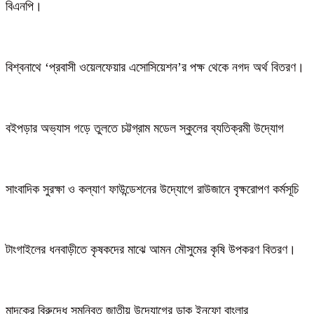
বিএনপি।
বিশ্বনাথে ‘প্রবাসী ওয়েলফেয়ার এসোসিয়েশন’র পক্ষ থেকে নগদ অর্থ বিতরণ।
বইপড়ার অভ্যাস গড়ে তুলতে চট্টগ্রাম মডেল স্কুলের ব্যতিক্রমী উদ্যোগ
সাংবাদিক সুরক্ষা ও কল্যাণ ফাউন্ডেশনের উদ্যোগে রাউজানে বৃক্ষরোপণ কর্মসূচি
টাংগাইলের ধনবাড়ীতে কৃষকদের মাঝে আমন মৌসুমের কৃষি উপকরণ বিতরণ।
মাদকের বিরুদ্ধে সমন্বিত জাতীয় উদ্যোগের ডাক ইনফো বাংলার